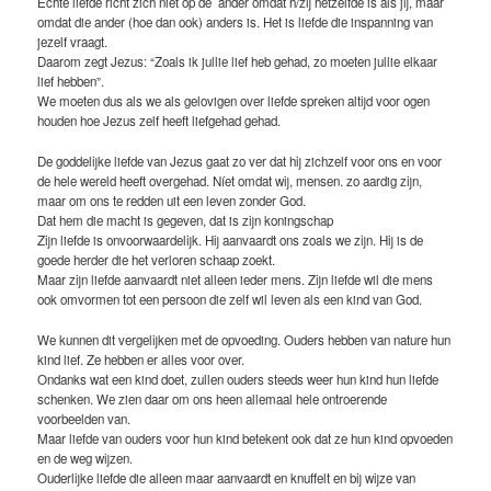
Echte liefde richt zich niet op de ander omdat h/zij hetzelfde is als jij, maar
omdat die ander (hoe dan ook) anders is. Het is liefde die inspanning van
jezelf vraagt.
Daarom zegt Jezus: “Zoals ik jullie lief heb gehad, zo moeten jullie elkaar
lief hebben”.
We moeten dus als we als gelovigen over liefde spreken altijd voor ogen
houden hoe Jezus zelf heeft liefgehad gehad.
De goddelijke liefde van Jezus gaat zo ver dat hij zichzelf voor ons en voor
de hele wereld heeft overgehad. Níet omdat wij, mensen. zo aardig zijn,
maar om ons te redden uit een leven zonder God.
Dat hem die macht is gegeven, dat is zijn koningschap
Zijn liefde is onvoorwaardelijk. Hij aanvaardt ons zoals we zijn. Hij is de
goede herder die het verloren schaap zoekt.
Maar zijn liefde aanvaardt niet alleen ieder mens. Zijn liefde wil die mens
ook omvormen tot een persoon die zelf wil leven als een kind van God.
We kunnen dit vergelijken met de opvoeding. Ouders hebben van nature hun
kind lief. Ze hebben er alles voor over.
Ondanks wat een kind doet, zullen ouders steeds weer hun kind hun liefde
schenken. We zien daar om ons heen allemaal hele ontroerende
voorbeelden van.
Maar liefde van ouders voor hun kind betekent ook dat ze hun kind opvoeden
en de weg wijzen.
Ouderlijke liefde die alleen maar aanvaardt en knuffelt en bij wijze van