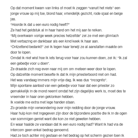
Op dat moment kwam van links of moet ik zeggen “vanuit het niets” een
jonge vrouw op mij toe, blond haar, vriendelijk gezicht, rode sjaal en beige
jas.
“Hoorde ik dat u een euro nodig heeft?”
Ze had het geldstuk al in haar hand om het mij aan te reiken.
“Mij overkwam vorige week precies hetzelfde” zei ze met een glimlach
Met verbazing en dankbaar als een kind keek ik haar aan.
“Ontzettend bedankt!” zei ik tegen haar terwijl ze al aanstalten maakte om
door te lopen.
Omdat ik niet wist hoe ik iets terug voor haar zou kunnen doen, zei ik: “Ik zal
een gebedje voor u doen”.
Ze draaide zich nog even naar mij om om meteen weer door te lopen.
Op datzelfde moment besefte ik dat ik mijn priesterboord niet om had.
Het was vandaag immers mijn vrije dag. Ik was dus “incognito”.
Mijn spontane aanbod van een gebedje voor haar dat een priester zo
gemakkelijk in de mond neemt omdat het zijn dagelijks werk is, moet des te
vreemder in haar oren geklonken hebben.
Ik voelde me extra met lege handen staan.
Zo groeide mijn verwondering over mijn redding door de jonge vrouw.
Haar hulp kon niet ingegeven zijn door de bijzondere positie die ik in de ogen
van sommigen geniet want die kon ze niet geweten hebben.
En waar haalde ze vandaan dat ik een euro nodig had? Want ik had via de
intercom geen enkel bedrag genoemd.
Had ze toch achter mij gestaan en het bedrag op het scherm gezien toen ik