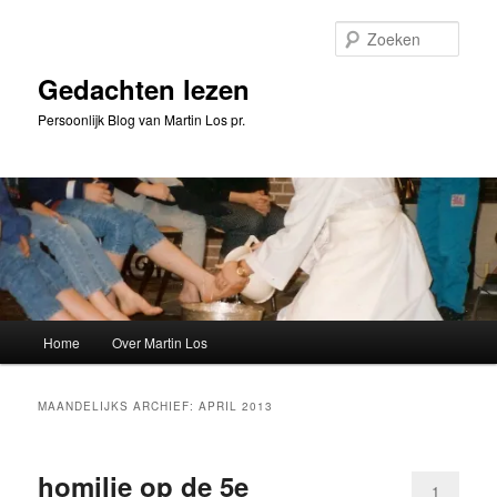
Spring
Spring
naar
naar
Zoeke
de
de
primaire
secundaire
Gedachten lezen
inhoud
inhoud
Persoonlijk Blog van Martin Los pr.
Hoofdmenu
Home
Over Martin Los
MAANDELIJKS ARCHIEF:
APRIL 2013
homilie op de 5e
1