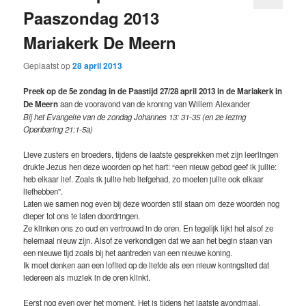
Paaszondag 2013
Mariakerk De Meern
Geplaatst op
28 april 2013
Preek op de 5e zondag in de Paastijd 27/28 april 2013 in de Mariakerk in
De Meern
aan de vooravond van de kroning van Willem Alexander
Bij het Evangelie van de zondag Johannes 13: 31-35 (en 2e lezing
Openbaring 21:1-5a)
Lieve zusters en broeders, tijdens de laatste gesprekken met zijn leerlingen
drukte Jezus hen deze woorden op het hart: “een nieuw gebod geef ik jullie:
heb elkaar lief. Zoals ik jullie heb liefgehad, zo moeten jullie ook elkaar
liefhebben”.
Laten we samen nog even bij deze woorden stil staan om deze woorden nog
dieper tot ons te laten doordringen.
Ze klinken ons zo oud en vertrouwd in de oren. En tegelijk lijkt het alsof ze
helemaal nieuw zijn. Alsof ze verkondigen dat we aan het begin staan van
een nieuwe tijd zoals bij het aantreden van een nieuwe koning.
Ik moet denken aan een loflied op de liefde als een nieuw koningslied dat
iedereen als muziek in de oren klinkt.
Eerst nog even over het moment. Het is tijdens het laatste avondmaal.