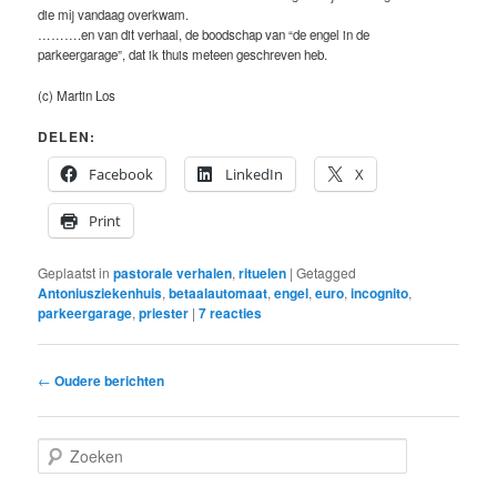
die mij vandaag overkwam.
……….en van dit verhaal, de boodschap van “de engel in de
parkeergarage”, dat ik thuis meteen geschreven heb.
(c) Martin Los
DELEN:
Facebook
LinkedIn
X
Print
Geplaatst in
pastorale verhalen
,
rituelen
|
Getagged
Antoniusziekenhuis
,
betaalautomaat
,
engel
,
euro
,
incognito
,
parkeergarage
,
priester
|
7
reacties
Bericht
←
Oudere berichten
navigatie
Z
o
e