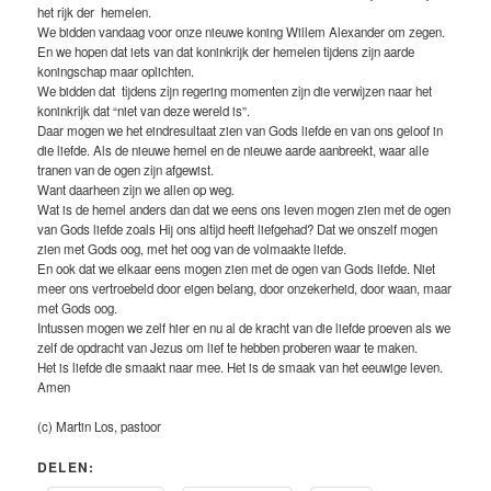
het rijk der hemelen.
We bidden vandaag voor onze nieuwe koning Willem Alexander om zegen.
En we hopen dat iets van dat koninkrijk der hemelen tijdens zijn aarde
koningschap maar oplichten.
We bidden dat tijdens zijn regering momenten zijn die verwijzen naar het
koninkrijk dat “niet van deze wereld is”.
Daar mogen we het eindresultaat zien van Gods liefde en van ons geloof in
die liefde. Als de nieuwe hemel en de nieuwe aarde aanbreekt, waar alle
tranen van de ogen zijn afgewist.
Want daarheen zijn we allen op weg.
Wat is de hemel anders dan dat we eens ons leven mogen zien met de ogen
van Gods liefde zoals Hij ons altijd heeft liefgehad? Dat we onszelf mogen
zien met Gods oog, met het oog van de volmaakte liefde.
En ook dat we elkaar eens mogen zien met de ogen van Gods liefde. Niet
meer ons vertroebeld door eigen belang, door onzekerheid, door waan, maar
met Gods oog.
Intussen mogen we zelf hier en nu al de kracht van die liefde proeven als we
zelf de opdracht van Jezus om lief te hebben proberen waar te maken.
Het is liefde die smaakt naar mee. Het is de smaak van het eeuwige leven.
Amen
(c) Martin Los, pastoor
DELEN: