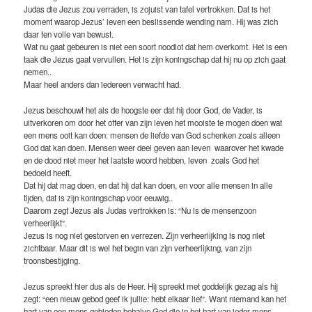
Judas die Jezus zou verraden, is zojuist van tafel vertrokken. Dat is het
moment waarop Jezus’ leven een beslissende wending nam. Hij was zich
daar ten volle van bewust.
Wat nu gaat gebeuren is niet een soort noodlot dat hem overkomt. Het is een
taak die Jezus gaat vervullen. Het is zijn koningschap dat hij nu op zich gaat
nemen..
Maar heel anders dan iedereen verwacht had.
Jezus beschouwt het als de hoogste eer dat hij door God, de Vader, is
uitverkoren om door het offer van zijn leven het mooiste te mogen doen wat
een mens ooit kan doen: mensen de liefde van God schenken zoals alleen
God dat kan doen. Mensen weer deel geven aan leven waarover het kwade
en de dood niet meer het laatste woord hebben, leven zoals God het
bedoeld heeft.
Dat hij dat mag doen, en dat hij dat kan doen, en voor alle mensen in alle
tijden, dat is zijn koningschap voor eeuwig..
Daarom zegt Jezus als Judas vertrokken is: “Nu is de mensenzoon
verheerlijkt”.
Jezus is nog niet gestorven en verrezen. Zijn verheerlijking is nog niet
zichtbaar. Maar dit is wel het begin van zijn verheerlijking, van zijn
troonsbestijging.
Jezus spreekt hier dus als de Heer. Hij spreekt met goddelijk gezag als hij
zegt: “een nieuw gebod geef ik jullie: hebt elkaar lief”. Want niemand kan het
hart van een mens gebieden behalve God die in het hart van ieder mens