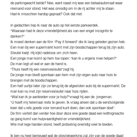
de parkingwacht belde? Nee, want naast mij was een betaalautomaat waar
niemand voor stond. Het was onnodig om in de rij achter mij te staan.
Had ik misschien hardop gepraat? Ook dat niet.
In gedachten liep ik naar de auto op het eerste parkeerdek.
“Waaraan had ik deze vriendelijkheid als van een engel incognito te
danken?”
Ik moest denken aan de film “Pay it forward” die ik lang geleden gezien heb.
Een man bij een supermarkt komt met zijn boodschappen terug bij zijn auto.
Sleutel kwijt. Hij kijkt radeloos om zich heen.
Een jonge man komt op hem toe lopen: “kan ik u ergens mee helpen?”
De man legt uit wat er aan de hand is.
“Thuis heeft hij een reservesleutel”zegt hij.
De jonge man biedt spontaan aan hem met zijn eigen auto naar huis te
brengen met de boodschappen.
Een half uurtje later zijn ze terug bij de afgesloten auto bij de supermarkt. De
man kan nu met zijn reservesleutel naar huis rijden.
“Wat kan ik je aanbieden voor je hulp?”vraagt hij aan de jongeman.
“U hoeft mij helemaal niets te geven. Ik vraag alleen dat u de eerstvolgende
keer dat u iets goeds voor iemand kunt doen, dan ook spontaan doet”.
De film vertelt dan verder hoe door deze ene goede daad een kettingreactie
op gang komt van hulpvaardigheid en vriendelijkheid.
Wie met lege handen stond, heeft plotseling oneindig veel te bieden.
Ik ben nu heel benieuwd wat de olievlekwerking zal zijn van de goede daad