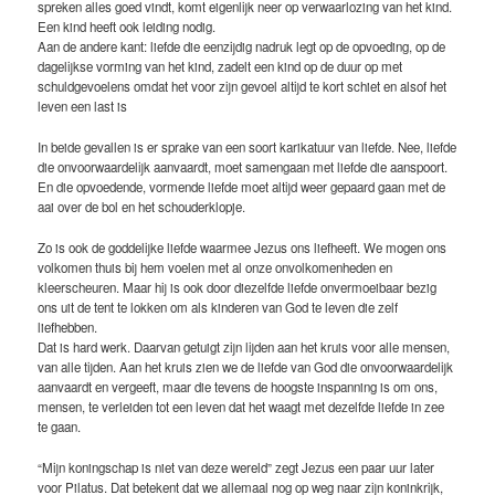
spreken alles goed vindt, komt eigenlijk neer op verwaarlozing van het kind.
Een kind heeft ook leiding nodig.
Aan de andere kant: liefde die eenzijdig nadruk legt op de opvoeding, op de
dagelijkse vorming van het kind, zadelt een kind op de duur op met
schuldgevoelens omdat het voor zijn gevoel altijd te kort schiet en alsof het
leven een last is
In beide gevallen is er sprake van een soort karikatuur van liefde. Nee, liefde
die onvoorwaardelijk aanvaardt, moet samengaan met liefde die aanspoort.
En die opvoedende, vormende liefde moet altijd weer gepaard gaan met de
aai over de bol en het schouderklopje.
Zo is ook de goddelijke liefde waarmee Jezus ons liefheeft. We mogen ons
volkomen thuis bij hem voelen met al onze onvolkomenheden en
kleerscheuren. Maar hij is ook door diezelfde liefde onvermoeibaar bezig
ons uit de tent te lokken om als kinderen van God te leven die zelf
liefhebben.
Dat is hard werk. Daarvan getuigt zijn lijden aan het kruis voor alle mensen,
van alle tijden. Aan het kruis zien we de liefde van God die onvoorwaardelijk
aanvaardt en vergeeft, maar die tevens de hoogste inspanning is om ons,
mensen, te verleiden tot een leven dat het waagt met dezelfde liefde in zee
te gaan.
“Mijn koningschap is niet van deze wereld” zegt Jezus een paar uur later
voor Pilatus. Dat betekent dat we allemaal nog op weg naar zijn koninkrijk,