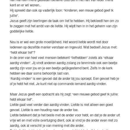
kent en er wil wonen..
Hij spreekt dan ook op vaderlijk toon: “kinderen, een nieuw gebod geef ik
jullie”.
Jezus geeft zijn leerlingen de taak om lief te hebben. Hij bekleedt hen om zo
te zeggen met het ambt van de liefde. Hij wijdt hen in in het geheim van zijn
goddelijke liefde.
Nou is er wel een grote moeilijkheid. Het woord liefde wordt niet door
iedereen op dezelfde manier verstaan en ingevuld. Wat bedoelt Jezus met:
“hebt elkaar lief”?
In de oren van heel veel mensen betekent “liefhebben” zoiets als “elkaar
aardig vinden”. Jij vindt anderen aardig zolang ze tenminste ook een beetje
aardig zijn voor jou en je een beetje gelijkgestemd bent. Zelfs in de kerk
hebben we daar soms behoorlijk last van.
“Aardig vinden” is een gevoel dat de ander bij jou oproept. Een gevoel heb je
of je hebt het niet. Je kunt niet op commando iemand aardig vinden.
Maar Jezus geeft een opdracht als hij zegt: “een nieuwe gebod geef ik jullie:
hebt elkaar lief”.
Liefde gaat veel verder dan aardig vinden. Liefde is niet alleen een goed
gevoel. Liefde is een houding naar de ander toe.
Liefde betekent dat je het beste met de ander voor hebt, en dat je de ander uit
vrije wil en met volle overtuiging dient, ook al vind je die ander even niet zo
aardig, ook al verschil je van mening met die ander.