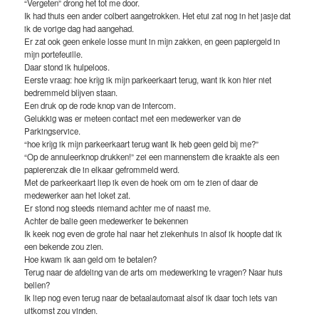
“Vergeten” drong het tot me door.
Ik had thuis een ander colbert aangetrokken. Het etui zat nog in het jasje dat
ik de vorige dag had aangehad.
Er zat ook geen enkele losse munt in mijn zakken, en geen papiergeld in
mijn portefeuille.
Daar stond ik hulpeloos.
Eerste vraag: hoe krijg ik mijn parkeerkaart terug, want ik kon hier niet
bedremmeld blijven staan.
Een druk op de rode knop van de intercom.
Gelukkig was er meteen contact met een medewerker van de
Parkingservice.
“hoe krijg ik mijn parkeerkaart terug want Ik heb geen geld bij me?”
“Op de annuleerknop drukken!” zei een mannenstem die kraakte als een
papierenzak die in elkaar gefrommeld werd.
Met de parkeerkaart liep ik even de hoek om om te zien of daar de
medewerker aan het loket zat.
Er stond nog steeds niemand achter me of naast me.
Achter de balie geen medewerker te bekennen
Ik keek nog even de grote hal naar het ziekenhuis in alsof ik hoopte dat ik
een bekende zou zien.
Hoe kwam ik aan geld om te betalen?
Terug naar de afdeling van de arts om medewerking te vragen? Naar huis
bellen?
Ik liep nog even terug naar de betaalautomaat alsof ik daar toch iets van
uitkomst zou vinden.