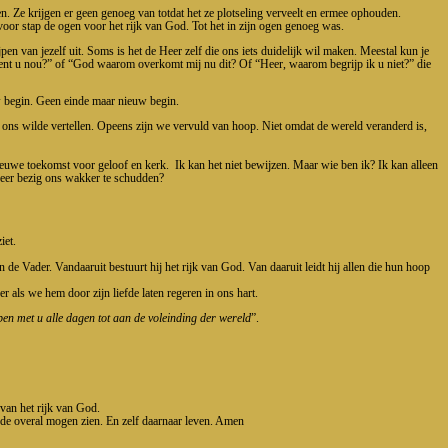
n. Ze krijgen er geen genoeg van totdat het ze plotseling verveelt en ermee ophouden.
 voor stap de ogen voor het rijk van God. Tot het in zijn ogen genoeg was.
pen van jezelf uit. Soms is het de Heer zelf die ons iets duidelijk wil maken. Meestal kun je
r bent u nou?” of “God waarom overkomt mij nu dit? Of “Heer, waarom begrijp ik u niet?” die
euw begin. Geen einde maar nieuw begin.
 hij ons wilde vertellen. Opeens zijn we vervuld van hoop. Niet omdat de wereld veranderd is,
ieuwe toekomst voor geloof en kerk. Ik kan het niet bewijzen. Maar wie ben ik? Ik kan alleen
 Heer bezig ons wakker te schudden?
iet.
 de Vader. Vandaaruit bestuurt hij het rijk van God. Van daaruit leidt hij allen die hun hoop
 als we hem door zijn liefde laten regeren in ons hart.
 ben met u alle dagen tot aan de voleinding der wereld
”.
 van het rijk van God.
fde overal mogen zien. En zelf daarnaar leven. Amen