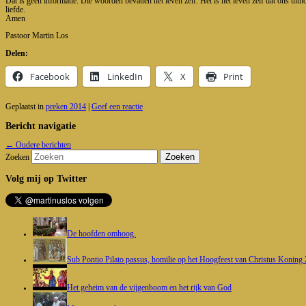
Dat is geen informatie. Die woorden bevatten het leven zelf. Het is het leven zelf dat ons uit
liefde.
Amen
Pastoor Martin Los
Delen:
Facebook
LinkedIn
X
Print
Geplaatst in
preken 2014
|
Geef een reactie
Bericht navigatie
←
Oudere berichten
Zoeken
Volg mij op Twitter
De hoofden omhoog.
Sub Pontio Pilato passus, homilie op het Hoogfeest van Christus Koning
Het geheim van de vijgenboom en het rijk van God