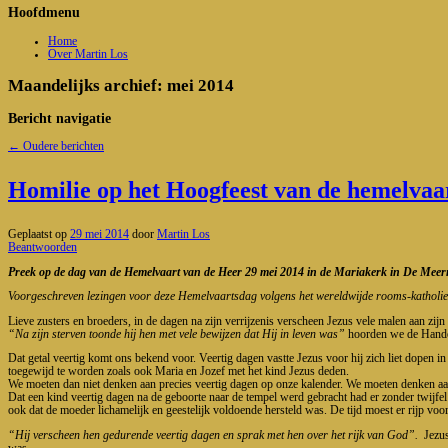
Hoofdmenu
Home
Over Martin Los
Maandelijks archief:
mei 2014
Bericht navigatie
←
Oudere berichten
Homilie op het Hoogfeest van de hemelva
Geplaatst op
29 mei 2014
door
Martin Los
Beantwoorden
Preek op de dag van de Hemelvaart van de Heer 29 mei 2014 in de Mariakerk in De Meer
Voorgeschreven lezingen voor deze Hemelvaartsdag volgens het wereldwijde rooms-katholieke
Lieve zusters en broeders, in de dagen na zijn verrijzenis verscheen Jezus vele malen aan zi
“Na zijn sterven toonde hij hen met vele bewijzen dat Hij in leven was”
hoorden we de Handel
Dat getal veertig komt ons bekend voor. Veertig dagen vastte Jezus voor hij zich liet dopen i
toegewijd te worden zoals ook Maria en Jozef met het kind Jezus deden.
We moeten dan niet denken aan precies veertig dagen op onze kalender. We moeten denken aan 
Dat een kind veertig dagen na de geboorte naar de tempel werd gebracht had er zonder twijfel
ook dat de moeder lichamelijk en geestelijk voldoende hersteld was. De tijd moest er rijp voor
“Hij verscheen hen gedurende veertig dagen en sprak met hen over het rijk van God”.
Jezus