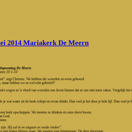
 mei 2014 Mariakerk De Meern
emelopneming De Meern
annes 10:1-10
oed”
zegt Christus. We hebben die woorden zo-even gehoord.
d, maar hebben we ze wel echt gehóórd?
rlei wegen zo’n vloed van woorden ons leven binnen dat ze ons niet meer raken. Vergelijk het m
ls je wat water uit de beek schept en ervan drinkt. Dan voel je het door je hele lijf. Dan voel je 
 een beek opscheppen. We moeten ze drinken en onze dorst lessen.
an God.
komen.
 zijn. Hij zal in en uitgaan en weide vinden”.
we niet buiten blijven staan. We moeten naar binnengaan. De deur doorgaan.