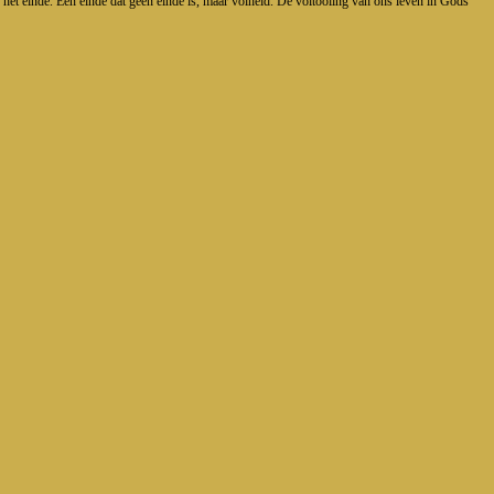
an het einde. Een einde dat geen einde is, maar volheid. De voltooiing van ons leven in Gods