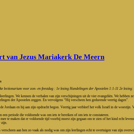
art van Jezus Mariakerk De Meern
n
 lectionarium voor zon- en feestdag : 1e lezing Handelingen der Apostelen 1:1-11 2e lezing:
jn leerlingen. We kennen de verhalen van zijn verschijningen uit de vier evangeliën. We hebben 
ingen der Apostelen zeggen. En vervolgens “Hij verscheen hen gedurende veertig dagen”.
n de Jordaan en hij aan zijn opdracht begon. Veertig jaar verbleef het volk Israël in de woesti
een periode die voldoende was om iets te bereiken of om iets te constateren.
 mee te maken dat er voldoende tijd voorbij moest zijn gegaan om te zien of het kind echt leve
 zijn.
 verscheen aan hen zo vaak als nodig was om zijn leerlingen echt te overtuigen van zijn overwin