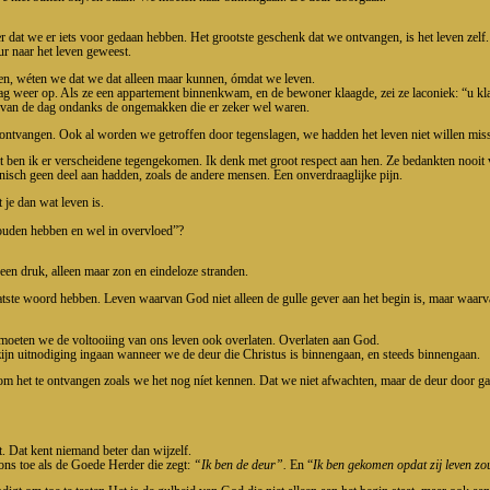
r dat we er iets voor gedaan hebben. Het grootste geschenk dat we ontvangen, is het leven zelf
ur naar het leven geweest.
en, wéten we dat we dat alleen maar kunnen, ómdat we leven.
ag weer op. Als ze een appartement binnenkwam, en de bewoner klaagde, zei ze laconiek: “u kla
st van de dag ondanks de ongemakken die er zeker wel waren.
 ontvangen. Ook al worden we getroffen door tegenslagen, we hadden het leven niet willen missen
ben ik er verscheidene tegengekomen. Ik denk met groot respect aan hen. Ze bedankten nooit v
onisch geen deel aan hadden, zoals de andere mensen. Een onverdraaglijke pijn.
 je dan wat leven is.
zouden hebben en wel in overvloed”?
en druk, alleen maar zon en eindeloze stranden.
aatste woord hebben. Leven waarvan God niet alleen de gulle gever aan het begin is, maar waarv
Zo moeten we de voltooiing van ons leven ook overlaten. Overlaten aan God.
zijn uitnodiging ingaan wanneer we de deur die Christus is binnengaan, en steeds binnengaan.
 om het te ontvangen zoals we het nog níet kennen. Dat we niet afwachten, maar de deur door ga
. Dat kent niemand beter dan wijzelf.
ons toe als de Goede Herder die zegt:
“Ik ben de deur”.
En “
Ik ben gekomen opdat zij leven zo