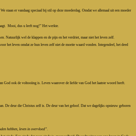
. We staan er vandaag speciaal bij stil op deze moederdag. Omdat we allemaal uit een moeder
agt.
Mooi, dus u leeft nog!” Het werkte.
. Natuurlijk wel de klappen en de pijn en het verdriet, maar niet het leven zelf.
oor het leven omdat ze hun leven zelf niet de moeite waard vonden. Integendeel, het deed
an God ook de voltooiing is. Leven waarover de liefde van God het laatste woord heeft.
an. De deur die Christus zelf is. De deur van het geloof. Dat we dagelijks opnieuw geboren
uden hebben, leven in overvloed”.