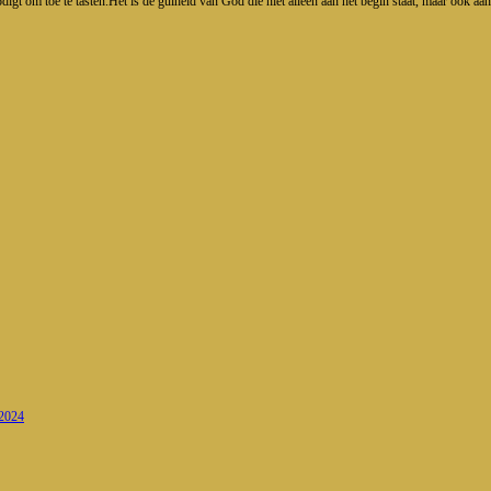
nodigt om toe te tasten.Het is de gulheid van God die niet alleen aan het begin staat, maar ook a
 2024