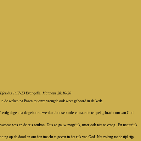
 Efeziërs 1:17-23 Evangelie: Mattheus 28:16-20
ze in de weken na Pasen tot onze vreugde ook weer gehoord in de kerk.
jn. Veertig dagen na de geboorte werden Joodse kinderen naar de tempel gebracht om aan God
nsvatbaar was en de reis aankon. Dus zo gauw mogelijk, maar ook niet te vroeg. En natuurlijk
ning op de dood en om hen inzicht te geven in het rijk van God. Net zolang tot de tijd rijp