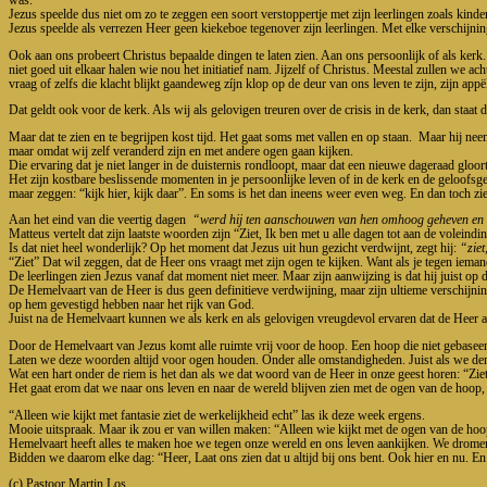
was.
Jezus speelde dus niet om zo te zeggen een soort verstoppertje met zijn leerlingen zoals kind
Jezus speelde als verrezen Heer geen kiekeboe tegenover zijn leerlingen. Met elke verschijnin
Ook aan ons probeert Christus bepaalde dingen te laten zien. Aan ons persoonlijk of als kerk. 
niet goed uit elkaar halen wie nou het initiatief nam. Jijzelf of Christus. Meestal zullen w
vraag of zelfs die klacht blijkt gaandeweg zíjn klop op de deur van ons leven te zijn, zijn ap
Dat geldt ook voor de kerk. Als wij als gelovigen treuren over de crisis in de kerk, dan staat
Maar dat te zien en te begrijpen kost tijd. Het gaat soms met vallen en op staan. Maar hij neem
maar omdat wij zelf veranderd zijn en met andere ogen gaan kijken.
Die ervaring dat je niet langer in de duisternis rondloopt, maar dat een nieuwe dageraad gloort
Het zijn kostbare beslissende momenten in je persoonlijke leven of in de kerk en de geloofsg
maar zeggen: “kijk hier, kijk daar”. En soms is het dan ineens weer even weg. En dan toch zi
Aan het eind van die veertig dagen
“werd hij ten aanschouwen van hen omhoog geheven en e
Matteus vertelt dat zijn laatste woorden zijn “Ziet, Ik ben met u alle dagen tot aan de voleindi
Is dat niet heel wonderlijk? Op het moment dat Jezus uit hun gezicht verdwijnt, zegt hij:
“ziet
“Ziet” Dat wil zeggen, dat de Heer ons vraagt met zijn ogen te kijken. Want als je tegen iemand z
De leerlingen zien Jezus vanaf dat moment niet meer. Maar zijn aanwijzing is dat hij juist op de
De Hemelvaart van de Heer is dus geen definitieve verdwijning, maar zijn ultieme verschijning. 
op hem gevestigd hebben naar het rijk van God.
Juist na de Hemelvaart kunnen we als kerk en als gelovigen vreugdevol ervaren dat de Heer alt
Door de Hemelvaart van Jezus komt alle ruimte vrij voor de hoop. Een hoop die niet gebaseer
Laten we deze woorden altijd voor ogen houden. Onder alle omstandigheden. Juist als we denk
Wat een hart onder de riem is het dan als we dat woord van de Heer in onze geest horen: “Ziet
Het gaat erom dat we naar ons leven en naar de wereld blijven zien met de ogen van de hoop, 
“Alleen wie kijkt met fantasie ziet de werkelijkheid echt” las ik deze week ergens.
Mooie uitspraak. Maar ik zou er van willen maken: “Alleen wie kijkt met de ogen van de hoop 
Hemelvaart heeft alles te maken hoe we tegen onze wereld en ons leven aankijken. We dromen n
Bidden we daarom elke dag: “Heer, Laat ons zien dat u altijd bij ons bent. Ook hier en nu. 
(c) Pastoor Martin Los