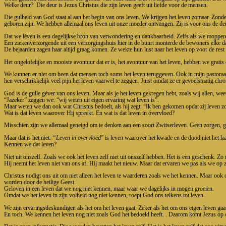
Welke deur?
Die deur is Jezus Christus die zijn leven geeft uit liefde voor de mensen.
Die gulheid van God staat al aan het begin van ons leven. We krijgen het leven zomaar. Zonde
geboren zijn. We hebben allemaal ons leven uit onze moeder ontvangen. Zij is voor ons de de
Dat we léven is een dagelijkse bron van verwondering en dankbaarheid. Zelfs als we mopper
Een ziekenverzorgende uit een verzorgingshuis hier in de buurt monterde de bewoners elke d
De bejaarden zagen haar altijd graag komen. Ze wekte hun lust naar het leven op voor de re
Het ongelofelijke en mooiste avontuur dat er is, het avontuur van het leven, hebben we gratis
We kunnen er niet om heen dat mensen toch soms het leven teruggeven. Ook in mijn pastoraat 
hen verschrikkelijk veel pijn het leven vaarwel te zeggen. Juist omdat ze er gevoelsmatig chr
God is de gulle géver van ons leven. Maar als je het leven gekregen hebt, zoals wij allen, weet
“Jazeker” zeggen we: “wij weten uit eigen ervaring wat leven is”.
Maar weten we dan ook wat Christus bedoelt, als hij zegt: “Ik ben gekomen opdat zij leven 
Wat is dat léven waarover Hij spreekt. En wat is dat leven in óvervloed?
Misschien zijn we allemaal geneigd om te denken aan een soort Zwitserleven. Geen zorgen, ge
Maar dat is het niet
. “Leven in overvloed
” is leven waarover het kwade en de dood niet het l
Kennen we dat leven?
Niet uit onszelf. Zoals we ook het leven zelf niet uit onszelf hebben. Het is een geschenk. 
Hij neemt het leven niet van ons af. Hij maakt het nieuw. Maar dat ervaren we pas als we op 
Christus nodigt ons uit om niet alleen het leven te waarderen zoals we het kennen. Maar ook
worden door de heilige Geest.
Geloven in een leven dat we nog niet kennen, maar waar we dagelijks in mogen groeien.
Omdat we het leven in zijn volheid nog niet kennen, roept God ons telkens tot leven.
We zijn ervaringsdeskundigen als het om het leven gaat. Zeker als het om ons eigen leven gaat
En toch. We kennen het leven nog niet zoals God het bedoeld heeft. . Daarom komt Jezus op 