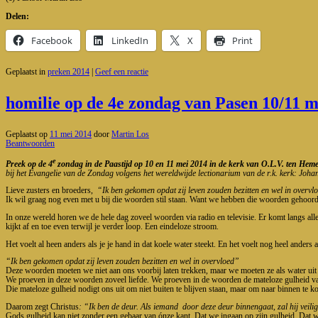
Delen:
Facebook
LinkedIn
X
Print
Geplaatst in
preken 2014
|
Geef een reactie
homilie op de 4e zondag van Pasen 10/11
Geplaatst op
11 mei 2014
door
Martin Los
Beantwoorden
e
Preek op de 4
zondag in de Paastijd op 10 en 11 mei 2014 in de kerk van O.L.V. ten H
bij het Evangelie van de Z
ondag volgens het wereldwijde lectionarium van de r.k. kerk: Joh
Lieve zusters en broeders,
“Ik ben gekomen opdat zij leven zouden bezitten en wel in overvl
Ik wil graag nog even met u bij die woorden stil staan. Want we hebben die woorden gehoor
In onze wereld horen we de hele dag zoveel woorden via radio en televisie. Er komt langs alle
kijkt af en toe even terwijl je verder loop. Een eindeloze stroom.
Het voelt al heen anders als je je hand in dat koele water steekt. En het voelt nog heel anders a
“Ik ben gekomen opdat zij leven zouden bezitten en wel in overvloed”
Deze woorden moeten we niet aan ons voorbij laten trekken, maar we moeten ze als water uit
We proeven in deze woorden zoveel liefde. We proeven in de woorden de mateloze gulheid v
Die mateloze gulheid nodigt ons uit om niet buiten te blijven staan, maar om naar binnen te 
Daarom zegt Christus
: “Ik ben de deur. Als iemand
door deze deur binnengaat, zal hij veilig
Gods gulheid kan niet zonder een gebaar van ónze kant. Dat we ingaan op zijn gulheid. Dat 