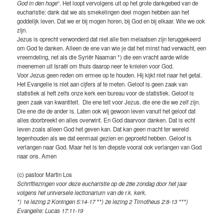
God in den hoge
”. Het loopt vervolgens uit op het grote dankgebed van de
eucharistie: dank dat we als smekelingen deel mogen hebben aan het
goddelijk leven. Dat we er bij mogen horen, bij God en bij elkaar. Wie we ook
zijn.
Jezus is oprecht verwonderd dat niet alle tien melaatsen zijn teruggekeerd
om God te danken. Alleen de ene van wie je dat het minst had verwacht, een
vreemdeling, net als die Syriër Naaman *) die een vracht aarde wilde
meenemen uit Israël om thuis daarop neer te knielen voor God.
Voor Jezus geen reden om ermee op te houden. Hij kijkt niet naar het getal.
Het Evangelie is niet aan cijfers af te meten. Geloof is geen zaak van
statistiek al heft zelfs onze kerk een bureau voor de statistiek. Geloof is
geen zaak van kwantiteit. Die ene telt voor Jezus. die ene die we zelf zijn.
Die ene die de ander is. Laten ook wij gewoon leven vanuit het geloof dat
alles doorbreekt en alles overwint. En God daarvoor danken. Dat is echt
leven zoals alleen God het geven kan. Dat kan geen macht ter wereld
tegenhouden als we dat eenmaal gezien en geproefd hebben. Geloof is
verlangen naar God. Maar het is ten diepste vooral ook verlangen van God
naar ons. Amen
(c) pastoor Martin Los
Schriftlezingen voor deze eucharistie op de 28e zondag door het jaar
volgens het universele lectionarium van de r.k. kerk.
*) 1e lezing 2 Koningen 5:14-17 **) 2e lezing 2 Timotheus 2:8-13 ***)
Evangelie: Lucas 17:11-19