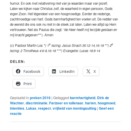
humor. En ook met relativering niet van je waarden maar van jezelf.
Laten we kijken naar Christus zelf, de waarheid in eigen persoon, Gods
eigen Zoon. Het tégendeel van een hoogmoedige. Eerder de nederige,
zachtmoedige van hart. Gods barmhartigheid ten voeten uit. De redder van
de wereld die ons ook nu niet in de steek zal laten. Laten we altijd op Hem
vertrouwen. Net als Paulus die zegt:
”de Heer heeft mij terzijde gestaan en
mij kracht gegeven”
**). Amen
e
e
(c) Pastoor Martin Los
*) 1
lezing: Jezus Sirach 35:12-14,16-18 **) 2
lezing: 2 Timotheus 4:6-8,16-18 ***) Evangelie: Lucas 18:9-14
DELEN:
Facebook
LinkedIn
X
Print
Geplaatst in
preken 2016
|
Getagged
barmhartigheid
,
Dirk de
Wachter
,
discriminatie
,
Farizeer en tollenaar
,
harten
,
hoogmoed
,
intenties
,
Lukas
,
respect
,
vrijheid van meningsuiting
|
Geef een
reactie