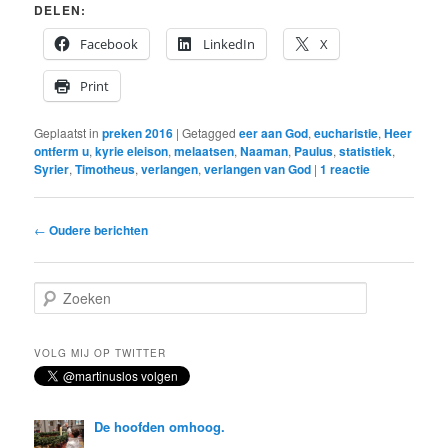
DELEN:
Facebook
LinkedIn
X
Print
Geplaatst in
preken 2016
|
Getagged
eer aan God
,
eucharistie
,
Heer
ontferm u
,
kyrie eleison
,
melaatsen
,
Naaman
,
Paulus
,
statistiek
,
Syrier
,
Timotheus
,
verlangen
,
verlangen van God
|
1
reactie
Bericht
←
Oudere berichten
navigatie
Z
o
e
k
VOLG MIJ OP TWITTER
e
n
De hoofden omhoog.