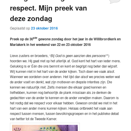
respect. Mijn preek van
deze zondag
Geplaatst op
23 oktober 2016
ste
Preek op de 30
gewone zondag door het jaar in de Willibrordkerk en
Mariakerk in het weekend van 22 en 23 oktober 2016
Lieve zusters en broeders, “
Bij God is geen aanzien des persoons
”*)
hoorden we. Hij gaat niet op het uiterlijk af. God kent het hart van ieder mens.
Gelukkig is er Één die ons bemint en kent en begrijpt nog beter dan wijzelf.
Wíj kunnen níet in het hart van de ander kijken. Toch doen we vaak alsof.
Wanneer we oordelen over anderen. Het lijkt dan alsof we precies weten wat
de ander voelt en denkt, wat zijn motieven en diepste intenties zijn. Die
kennen we natuurlijk niet. Zelfs mensen die elkaar goed kennen en
liefhebben, kunnen nog behoorlijk de plank misslaan als ze denken de
gedachten van de ander te kennen en de ander verwijten maken. Daarom is
het nodig dat we respect voor elkaar hebben. Gewoon omdat we niet in het
hart van een ander mens kunnen kijken. Helaas ontbreekt het vaak aan
respect tussen mensen, tussen bevolkingsgroepen en in het publieke debat
van twitter tot de Tweede Kamer.