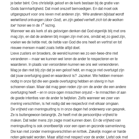
je beter bént. Ons chrístelijk geloof en de kerk bestaan bij de gratie van
Gods barmhartigheid. Dat moet onszelf bemoedigen. En dat moet ook
uitgangspunt voor ons leven met anderen zijn.
“Wie anderen bijstaat wordt
welwillend ontvangen (door God), en zijn gebed verheft zich tot de wolken
e
toe
” horen we in de 1
lezing.
Wanneer we als kerk of als gelovigen denken dat God eigenlijk blij met ons
mag zijn, en dat de anderen blij mogen zijn met ons, omdat wij zo goed zijn,
voelen we de liefde niet, de liefde van God die ons heelt en verfrist en tot
nieuwe mensen maakt zoals liefde altijd doet.
Lieve zusters en broeders, de wereld kunnen we zo een-twee-drie niet
veranderen – maar we kunnen wel leren de ander te respecteren en te
waarderen. In plaats van veroordelen kunnen we ons wel verwonderen.
Mag je dan niet blij zijn dat je een geloof hebt, en mag je niet overtuigd zijn
dat jouw overtuiging goed en waardevol is? Jazeker. We hebben mensen
nodig in onze tijd die een goede overtuiging hebben en stevig in hun
schoenen staan. Maar dat mag geen reden zijn om de ander die een andere
overtuiging heeft – en in onze ogen misschien onjuist – te minachten of aan
de goede intenties van de ander te twijfelen. Zelfs wanneer we zeer van
mening verschillen, is het nodig dat we respectvol met elkaar omgaan.
De vrijheid van meningsuiting is in onze dagen het onderwerp van gesprek.
Ze is buitengewoon belangrijk. Ze heeft met de persoonlijke vrijheid te
maken. Dat ieder mens zijn zegje moet kunnen doen. En de vrijheid van
meningsuiting is ook onontbeerlijk voor een open en gezonde samenleving.
Die kan niet zonder meningsverschillen en kritiek. Zakelijk mogen er harde
noten gekraakt worden. Maar altijd met respect voor de ander. Liefst ook met