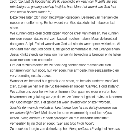
zegt:
“zo luidt de boodschap die ik verkondig en waarvoor ik zelfs als een
misdadiger in gevangenschap te lijden heb. Maar het woord van God laat
zich niet in boeien slaan” **)
Déze twee laten zich nooit het zwijgen opleggen. De kreet van mensen die
roepen om ontferming. En het woord van God dat zich niet in boeien laat
slaan.
We kunnen onze oren dichtstoppen voor de kreet van mensen. We kunnen
mensen zeggen dat ze niet zo’n kabaal moeten maken. Maar de kreet zal
doorgaan. Altijd. En het woord van God zal steeds weer opnieuw klinken. Al
verklaart men dat God dood is, dat geloof achterhaald is, het Evangelie van
Jezus klinkt steeds opnieuw om mensen in beweging te brengen en te helen
waar mensen hem ontmoeten.
Om dat te zien moeten we zelf ook oog hebben voor mensen die zich
schamen voor hun nood, hun verleden, hun armoede, hun eenzaamheid en
vervreemding net als Jezus.
Wanneer we hen met hun gebrek zien staan, en hen als kinderen van God
zien, zullen we hen niet de rug toe keren en roepen “Ga weg. Houd afstand”.
We zullen ons over hen willen ontfermen. Dan gaan we weer ervaren hoe
bevoorrecht en gelukkig we zijn dat we zelf door het geloof in Jezus kinderen
van God mogen zijn. Het geloof zal weer levend voor onszelf worden.
Slechts één van de melaatsen keert terug toen hij zag dat hij genezen was
en verheerlijkte God
. Met diezelfde stem waarmee hij eerst luid “
Kyrie
leison. Heer, ontferm U
” heeft geroepen” en met diezelfde intensiteit
verheerlijkt hij nu God en roept:
“Eer aan God in de hoge”
.
Zo is ook de liturgie van de kerk: op het
“Heer, ontferm U”
volgt het “
eer aan