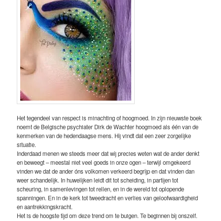
Het tegendeel van respect is minachting of hoogmoed. In zijn nieuwste boek
noemt de Belgische psychiater Dirk de Wachter hoogmoed als één van de
kenmerken van de hedendaagse mens. Hij vindt dat een zeer zorgelijke
situatie.
Inderdaad menen we steeds meer dat wij precies weten wat de ander denkt
en beweegt – meestal niet veel goeds in onze ogen – terwijl omgekeerd
vinden we dat de ander óns volkomen verkeerd begrijp en dat vinden dan
weer schandelijk. In huwelijken leidt dit tot scheiding, in partijen tot
scheuring, in samenlevingen tot rellen, en in de wereld tot oplopende
spanningen. En in de kerk tot tweedracht en verlies van geloofwaardigheid
en aantrekkingskracht.
Het is de hoogste tijd om deze trend om te buigen. Te beginnen bij onszelf.