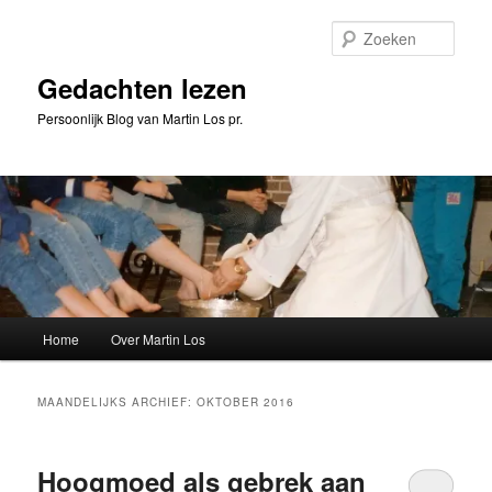
Spring
Spring
naar
naar
Zoeke
de
de
primaire
secundaire
Gedachten lezen
inhoud
inhoud
Persoonlijk Blog van Martin Los pr.
Hoofdmenu
Home
Over Martin Los
MAANDELIJKS ARCHIEF:
OKTOBER 2016
Hoogmoed als gebrek aan