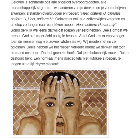
Geloven is schaamteloos alle óngeloof overboord gooien, alle
maatschappelijk stigma’s – wat anderen van je denken en je voorschrijven –
afwerpen, afstanden overbruggen en roepen:
“Heer, ontferm U. Christus,
ontferm U, Heer, ontferm U”.
Geloven is ook alle zelfverwijten vergeten en
uit diep verlángen naar echt léven roepen:
Heer, ontferm U over mij!”
Soms denk ik wel eens dat wij dát roepen verleerd hebben. Deels omdat we
menen God niet meer écht nodig te hebben. Alsof God iets is van vroeger
toen de mensen nog niet zoveel wisten als wij. Wij moeten het nu zelf
oplossen. Deels hebben we het roepen verleerd omdat we denken dat toch
niemand ons hoort. Dat het geen zin heeft. Dat je je belachelijk maakt. Dat je
gestoord bent. Een normaal mens doet zo iets niet: luidkeels roepen, je
longen uit je lijf: “
kyrie eleison!
”