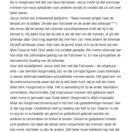
Nu is hoogmoed niet iets van deze tijd alleen. Jezus merkt op dat sommige
mensen hun neus ophaalden voor anderen omdat ze vonden dat ze zelf veel
beter waren.
Jezus vertelt een prikkelende gelijkenis: “
Twee mensen gingen naar de
tempel om te bidden. De één een Farizeeër en de ander een tollenaar
”***).
We horen dat de eerste het volstrekt vanzelfsprekend vindt dat hij in de
tempel is. Hij dankt God
dat hij niet is als de rest van de mensen
,
of als die
tollenaar daar.
God mag eigenlijk blij met hem zijn. Heel anders de tollenaar.
Hij blijft achteraan staan, kijkt naar de grond, klopt zich op de borst als een
Mea Culpa en bad:
God, wees mij zondaar genadig
. We voelen allemaal aan
hoe lelijk het zelfvoldane gedrag van de Farizeeer is. En hoe sympathiek de
berouwvolle houding van de tollenaar.
Voor alle duidelijkheid. Jezus stelt hier niet dat Farizeeen – de religieuze
elite – per definitie hoogmoedig zijn, en dat corrupte figuren zoals tollenaars
in wezen allemaal kwetsbare sympathieke mensen waren. Het gaat hem om
de veelvoorkomende waan dat als je iets beter kunt, dat je ook als mens
beter bent. Hoogmoed is lelijk. Het is aanleiding tot op de ander neerkijken,
veroordelen, discriminatie. Dat mag tussen mensen niet gebeuren want
ieder mens is gemaakt naar Gods beeld. Hoogmoed is altijd misplaatst.
Maar als hoogmoed binnensluipt in het hart van godsdienstige mensen, dan
is dat nog erger. Godsdienst leert je nederig van hart te zijn. Daarom is het
zo erg en zo schadelijk als geloof en godsdienst gebruikt worden om
anderen te veroordelen en buiten te sluiten. Geloof en godsdienst moeten
juist plaatsen zijn waar we elkaar leren respecteren als mensen, waar de
ene mens niet beter is dan de andere. Zelf beter leven betekent nog niet dat