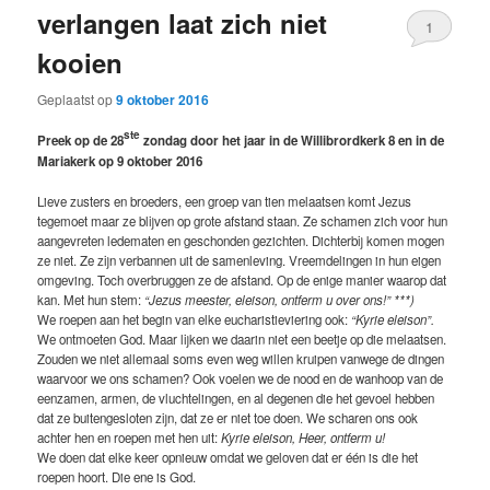
verlangen laat zich niet
1
kooien
Geplaatst op
9 oktober 2016
ste
Preek op de 28
zondag door het jaar in de Willibrordkerk 8 en in de
Mariakerk op 9 oktober 2016
Lieve zusters en broeders, een groep van tien melaatsen komt Jezus
tegemoet maar ze blijven op grote afstand staan. Ze schamen zich voor hun
aangevreten ledematen en geschonden gezichten. Dichterbij komen mogen
ze niet. Ze zijn verbannen uit de samenleving. Vreemdelingen in hun eigen
omgeving. Toch overbruggen ze de afstand. Op de enige manier waarop dat
kan. Met hun stem:
“Jezus meester, eleison, ontferm u over ons!” ***)
We roepen aan het begin van elke eucharistieviering ook:
“Kyrie eleison”.
We ontmoeten God. Maar lijken we daarin niet een beetje op die melaatsen.
Zouden we niet allemaal soms even weg willen kruipen vanwege de dingen
waarvoor we ons schamen? Ook voelen we de nood en de wanhoop van de
eenzamen, armen, de vluchtelingen, en al degenen die het gevoel hebben
dat ze buitengesloten zijn, dat ze er niet toe doen. We scharen ons ook
achter hen en roepen met hen uit:
Kyrie eleison, Heer, ontferm u!
We doen dat elke keer opnieuw omdat we geloven dat er één is die het
roepen hoort. Die ene is God.