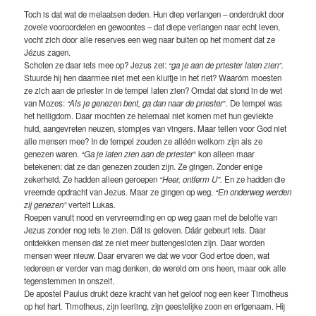
Toch is dat wat de melaatsen deden. Hun diep verlangen – onderdrukt door
zovele vooroordelen en gewoontes – dat diepe verlangen naar echt leven,
vocht zich door alle reserves een weg naar buiten op het moment dat ze
Jézus zagen.
Schoten ze daar iets mee op? Jezus zei:
“ga je aan de priester laten zien”.
Stuurde hij hen daarmee niet met een kluitje in het riet? Waaróm moesten
ze zich aan de priester in de tempel laten zien? Omdat dat stond in de wet
van Mozes:
“Als je genezen bent, ga dan naar de priester
”. De tempel was
het heiligdom. Daar mochten ze helemaal niet komen met hun gevlekte
huid, aangevreten neuzen, stompjes van vingers. Maar tellen voor God niet
alle mensen mee? In de tempel zouden ze alléén welkom zijn als ze
genezen waren.
“Ga je laten zien aan de priester
” kon alleen maar
betekenen: dat ze dan genezen zouden zijn. Ze gingen. Zonder enige
zekerheid. Ze hadden alleen geroepen
“Heer, ontferm U”.
En ze hadden die
vreemde opdracht van Jezus. Maar ze gingen op weg.
“En onderweg werden
zij genezen”
vertelt Lukas
.
Roepen vanuit nood en vervreemding en op weg gaan met de belofte van
Jezus zonder nog iets te zien. Dát is geloven. Dáár gebeurt iets. Daar
ontdekken mensen dat ze niet meer buitengesloten zijn. Daar worden
mensen weer nieuw. Daar ervaren we dat we voor God ertoe doen, wat
iedereen er verder van mag denken, de wereld om ons heen, maar ook alle
tegenstemmen in onszelf.
De apostel Paulus drukt deze kracht van het geloof nog een keer Timotheus
op het hart. Timotheus, zijn leerling, zijn geestelijke zoon en erfgenaam. Hij