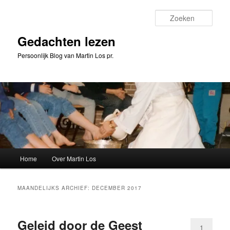
Spring
Spring
naar
naar
Zoeke
de
de
primaire
secundaire
Gedachten lezen
inhoud
inhoud
Persoonlijk Blog van Martin Los pr.
Hoofdmenu
Home
Over Martin Los
MAANDELIJKS ARCHIEF:
DECEMBER 2017
Geleid door de Geest
1