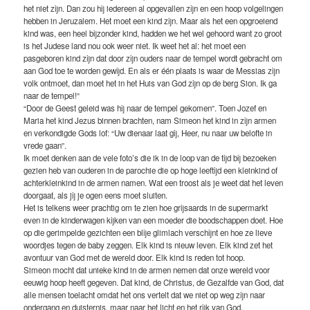
het niet zijn. Dan zou hij iedereen al opgevallen zijn en een hoop volgelingen
hebben in Jeruzalem. Het moet een kind zijn. Maar als het een opgroeiend
kind was, een heel bijzonder kind, hadden we het wel gehoord want zo groot
is het Judese land nou ook weer niet. Ik weet het al: het moet een
pasgeboren kind zijn dat door zijn ouders naar de tempel wordt gebracht om
aan God toe te worden gewijd. En als er één plaats is waar de Messias zijn
volk ontmoet, dan moet het in het Huis van God zijn op de berg Sion. Ik ga
naar de tempel!”
“Door de Geest geleid was hij naar de tempel gekomen”. Toen Jozef en
Maria het kind Jezus binnen brachten, nam Simeon het kind in zijn armen
en verkondigde Gods lof: “Uw dienaar laat gij, Heer, nu naar uw belofte in
vrede gaan”.
Ik moet denken aan de vele foto’s die ik in de loop van de tijd bij bezoeken
gezien heb van ouderen in de parochie die op hoge leeftijd een kleinkind of
achterkleinkind in de armen namen. Wat een troost als je weet dat het leven
doorgaat, als jij je ogen eens moet sluiten.
Het is telkens weer prachtig om te zien hoe grijsaards in de supermarkt
even in de kinderwagen kijken van een moeder die boodschappen doet. Hoe
op die gerimpelde gezichten een blije glimlach verschijnt en hoe ze lieve
woordjes tegen de baby zeggen. Elk kind is nieuw leven. Elk kind zet het
avontuur van God met de wereld door. Elk kind is reden tot hoop.
Simeon mocht dat unieke kind in de armen nemen dat onze wereld voor
eeuwig hoop heeft gegeven. Dat kind, de Christus, de Gezalfde van God, dat
alle mensen toelacht omdat het ons vertelt dat we niet op weg zijn naar
ondergang en duisternis, maar naar het licht en het rijk van God.