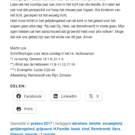
Laten we het voorbije jaar ook zien in het licht van die belofte. En laten we
ook met dat perspectief vol hoop het nieuwe jaar ingaan. Als kinderen van
het licht, geroepen tot het eeuwig licht.
Heel mooi klinkt in het getijdengebed van de kerk in het gebed voor het
slapen gaan elke dag: “Nu laat Gij, Heer, uw dienstknecht in vrede gaan. Mijn
ogen hebben uw heil aanschouwd dat gij bereid hebt voor alle volken”. Moge
dat ook ons gebed zijn aan het einde van dit jaar. Amen
Martin Los
Schriftlezingen voor deze zondag in het r.k. lectionarium
*) 1e lezing: Genesis 15:1-6; 21:1-3
**) Brief aan de Hebreeen 11:8-11,12,17-19
***) Evangelie: Lucas 2:22-40
Afbeelding: Rembrandt van Rijn: Simeon
DELEN:
Facebook
LinkedIn
X
Print
Geplaatst in
preken 2017
|
Getagged
abraham
,
belofte
,
eeuwigheid
,
getijdengebed
,
grijsaard
,
H.Familie
,
Izaak
,
kind
,
Rembrandt
,
Sara
,
Simeon
,
waarde
|
1
reactie