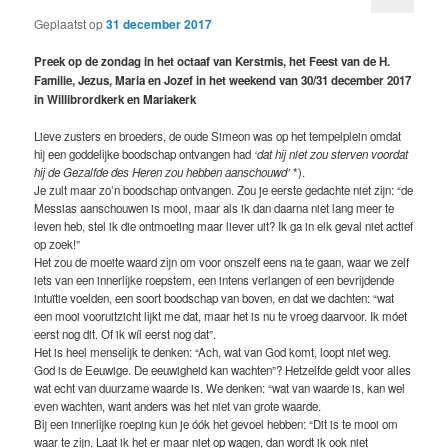
Geplaatst op
31 december 2017
Preek op de zondag in het octaaf van Kerstmis, het Feest van de H.
Familie, Jezus, Maria en Jozef in het weekend van 30/31 december 2017
in Willibrordkerk en Mariakerk
Lieve zusters en broeders, de oude Simeon was op het tempelplein omdat
hij een goddelijke boodschap ontvangen had
‘dat hij niet zou sterven voordat
hij de Gezalfde des Heren zou hebben aanschouwd’
*).
Je zult maar zo’n boodschap ontvangen. Zou je eerste gedachte niet zijn: “de
Messias aanschouwen is mooi, maar als ik dan daarna niet lang meer te
leven heb, stel ik die ontmoeting maar liever uit? Ik ga in elk geval niet actief
op zoek!”
Het zou de moeite waard zijn om voor onszelf eens na te gaan, waar we zelf
iets van een innerlijke roepstem, een intens verlangen of een bevrijdende
intuïtie voelden, een soort boodschap van boven, en dat we dachten: “wat
een mooi vooruitzicht lijkt me dat, maar het is nu te vroeg daarvoor. Ik móet
eerst nog dit. Of ik wíl eerst nog dat”.
Het is heel menselijk te denken: “Ach, wat van God komt, loopt niet weg.
God is de Eeuwige. De eeuwigheid kan wachten”? Hetzelfde geldt voor alles
wat echt van duurzame waarde is. We denken: “wat van waarde is, kan wel
even wachten, want anders was het niet van grote waarde.
Bij een innerlijke roeping kun je óók het gevoel hebben: “Dit is te mooi om
waar te zijn. Laat ik het er maar niet op wagen, dan wordt ik ook niet