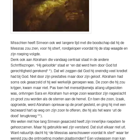
Misschien heeft Simeon ook wel langere tijd met die boodschap dat hij de
Messias zou zien, voor hij stierf, rondgelopen voordat hij de stap waagde en
zijn roeping volgde.
Denk ook aan Abraham die vandaag centraal staat in de andere
Schriftlezingen. “Hij geloofde” staat er “en dat werd hem door God tot
gerechtigheid gerekend” *). Dat wil zeggen dat God hij oneindig veel krediet
had bij God. Niet door zijn prestaties maar door zijn geloof. Abraham had
soms ook geaarzeld of hij wel werkelijk geroepen was. De zoon die hij zou
krijgen, kwam maar niet. Pas toen het menselijkerwijs allang uitgesloten
was, ontvingen Sara en Abraham hun enige zoon waardoor zijn nageslacht
zo groot zou worden als de sterren aan de hemel. En toen die zoon, Izaak,
opgroeide, werd Abraham opnieuw op de proef gesteld, en ging hij met een
bezwaard hart op weg om zijn zoon te offeren, die hij als het ware ‘uit de
dood’ terugkreeg **).
We weten niet hoe lang Simeon geaarzeld heeft zijn innerlijke roepstem te
gehoorzamen. Maar hij gebruikte wel zijn verstand. Dat sluit elkaar niet uit.
Want natuurlijk dacht hij “de Messias aanschouwen voordat ik sterf” waar ter
wereld zou die ontmoeting moeten plaatsvinden? Een volwassen man kan