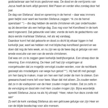
godslasteraar aan het kruis gestorven was. De dood en de verrijzenis van
Jezus heeft de kerk altijd gevierd. Met Pasen en verder elke zondag door het
jaar.
De dag van Stefanus’ dood en opneming in de hemel – daar was immers
geen twijfel over want we hoorden Stefanus zeggen: “ik zie de hemel
openstaan” *) – die dag hebben de eerste christenen elk jaar onderhouden
op 26 december als een heilige dag. Dus nog voor het Kerstfeest in de kerk
werd ingevoerd. Dat gebeurde veel later, vierde de kerk de gedachtenis van
deze eerste martelaar Stefanus, net als wij vandaag.
Daardoor komt het dat geboorte en dood zo dicht bij elkaar liggen in het
kerkelijk jaar, want we hebben net met blijdschap kerstfeest gevierd en we
doen dat nog de hele week, en nu zijn we op de twee dag al getuige van een
wrede executie van een van de eerste christenen.
Dat was om zo te zeggen geen kerkelijk bedrijfsongeluk. Een streep door de
rekening. Een mislukking. De Heer zelf had zijn volgelingen al
voorgehouden dat ze mogelijk vervolgd zouden worden, voor de rechtbank
gesleept als misdadigers van wege hun geloof **). Hij had dit niet gezegd
om hen bang te maken, maar om hen een hart onder de riem te steken. Een
gewaarschuwd mens telt voor twee. Maar dat niet alleen. Ze zouden weten
dat ze in de voetsporen van de Heer zouden mogen treden. Dat ze zelfs in
de vervolging en dood één met Hem zouden mogen zijn. Bijna woordelijk
spreekt Stefanus Jezus na als hij uitroept: “Heer, reken hun deze zonde niet
aan”
Zo eert de kerk vandaag Stefanus als een getrouwe getuige van zijn Heer en
van de blijde boodschap voor alle mensen.