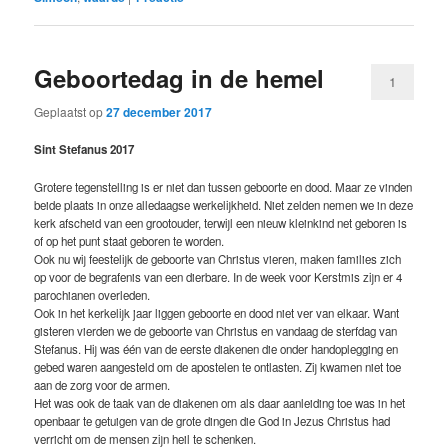
Geboortedag in de hemel
1
Geplaatst op
27 december 2017
Sint Stefanus 2017
Grotere tegenstelling is er niet dan tussen geboorte en dood. Maar ze vinden
beide plaats in onze alledaagse werkelijkheid. Niet zelden nemen we in deze
kerk afscheid van een grootouder, terwijl een nieuw kleinkind net geboren is
of op het punt staat geboren te worden.
Ook nu wij feestelijk de geboorte van Christus vieren, maken families zich
op voor de begrafenis van een dierbare. In de week voor Kerstmis zijn er 4
parochianen overleden.
Ook in het kerkelijk jaar liggen geboorte en dood niet ver van elkaar. Want
gisteren vierden we de geboorte van Christus en vandaag de sterfdag van
Stefanus. Hij was één van de eerste diakenen die onder handoplegging en
gebed waren aangesteld om de apostelen te ontlasten. Zij kwamen niet toe
aan de zorg voor de armen.
Het was ook de taak van de diakenen om als daar aanleiding toe was in het
openbaar te getuigen van de grote dingen die God in Jezus Christus had
verricht om de mensen zijn heil te schenken.