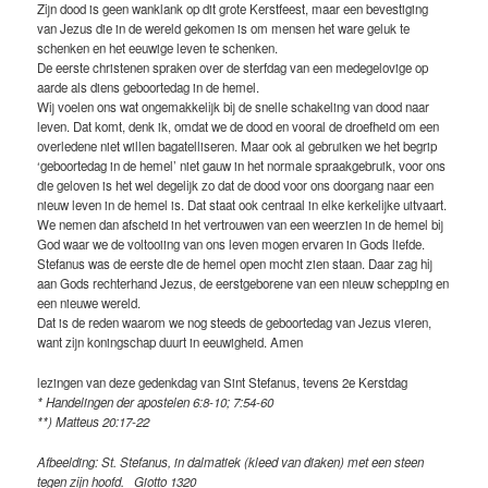
Zijn dood is geen wanklank op dit grote Kerstfeest, maar een bevestiging
van Jezus die in de wereld gekomen is om mensen het ware geluk te
schenken en het eeuwige leven te schenken.
De eerste christenen spraken over de sterfdag van een medegelovige op
aarde als diens geboortedag in de hemel.
Wij voelen ons wat ongemakkelijk bij de snelle schakeling van dood naar
leven. Dat komt, denk ik, omdat we de dood en vooral de droefheid om een
overledene niet willen bagatelliseren. Maar ook al gebruiken we het begrip
‘geboortedag in de hemel’ niet gauw in het normale spraakgebruik, voor ons
die geloven is het wel degelijk zo dat de dood voor ons doorgang naar een
nieuw leven in de hemel is. Dat staat ook centraal in elke kerkelijke uitvaart.
We nemen dan afscheid in het vertrouwen van een weerzien in de hemel bij
God waar we de voltooiing van ons leven mogen ervaren in Gods liefde.
Stefanus was de eerste die de hemel open mocht zien staan. Daar zag hij
aan Gods rechterhand Jezus, de eerstgeborene van een nieuw schepping en
een nieuwe wereld.
Dat is de reden waarom we nog steeds de geboortedag van Jezus vieren,
want zijn koningschap duurt in eeuwigheid. Amen
lezingen van deze gedenkdag van Sint Stefanus, tevens 2e Kerstdag
* Handelingen der apostelen 6:8-10; 7:54-60
**) Matteus 20:17-22
Afbeelding: St. Stefanus, in dalmatiek (kleed van diaken) met een steen
tegen zijn hoofd. Giotto 1320