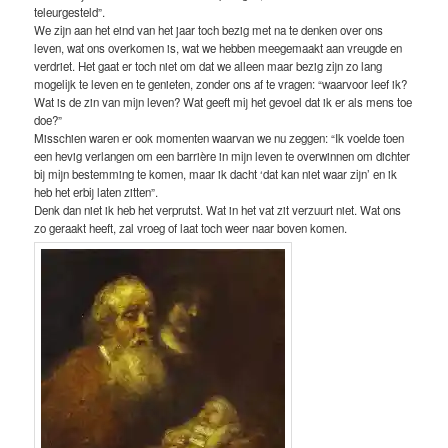
teleurgesteld”.
We zijn aan het eind van het jaar toch bezig met na te denken over ons
leven, wat ons overkomen is, wat we hebben meegemaakt aan vreugde en
verdriet. Het gaat er toch niet om dat we alleen maar bezig zijn zo lang
mogelijk te leven en te genieten, zonder ons af te vragen: “waarvoor leef ik?
Wat is de zin van mijn leven? Wat geeft mij het gevoel dat ik er als mens toe
doe?”
Misschien waren er ook momenten waarvan we nu zeggen: “Ik voelde toen
een hevig verlangen om een barrière in mijn leven te overwinnen om dichter
bij mijn bestemming te komen, maar ik dacht ‘dat kan niet waar zijn’ en ik
heb het erbij laten zitten”.
Denk dan niet ik heb het verprutst. Wat in het vat zit verzuurt niet. Wat ons
zo geraakt heeft, zal vroeg of laat toch weer naar boven komen.