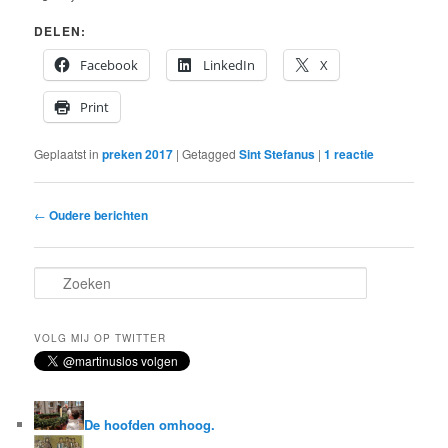
DELEN:
Facebook
LinkedIn
X
Print
Geplaatst in
preken 2017
|
Getagged
Sint Stefanus
|
1
reactie
Bericht
←
Oudere berichten
navigatie
Z
o
e
k
VOLG MIJ OP TWITTER
e
n
De hoofden omhoog.