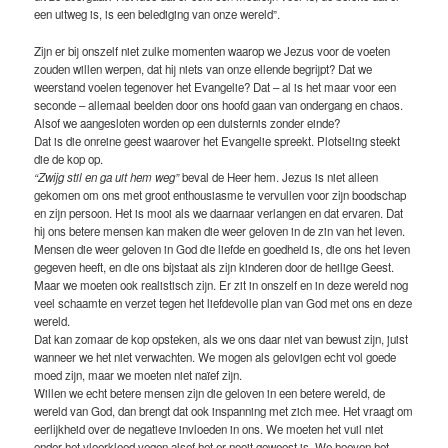
een uitweg is, is een belediging van onze wereld”.
Zijn er bij onszelf niet zulke momenten waarop we Jezus voor de voeten
zouden willen werpen, dat hij niets van onze ellende begrijpt? Dat we
weerstand voelen tegenover het Evangelie? Dat – al is het maar voor een
seconde – allemaal beelden door ons hoofd gaan van ondergang en chaos.
Alsof we aangesloten worden op een duisternis zonder einde?
Dat is die onreine geest waarover het Evangelie spreekt. Plotseling steekt
die de kop op.
“Zwijg stil en ga uit hem weg”
beval de Heer hem. Jezus is niet alleen
gekomen om ons met groot enthousiasme te vervullen voor zijn boodschap
en zijn persoon. Het is mooi als we daarnaar verlangen en dat ervaren. Dat
hij ons betere mensen kan maken die weer geloven in de zin van het leven.
Mensen die weer geloven in God die liefde en goedheid is, die ons het leven
gegeven heeft, en die ons bijstaat als zijn kinderen door de heilige Geest.
Maar we moeten ook realistisch zijn. Er zit in onszelf en in deze wereld nog
veel schaamte en verzet tegen het liefdevolle plan van God met ons en deze
wereld.
Dat kan zomaar de kop opsteken, als we ons daar niet van bewust zijn, juist
wanneer we het niet verwachten. We mogen als gelovigen echt vol goede
moed zijn, maar we moeten niet naïef zijn.
Willen we echt betere mensen zijn die geloven in een betere wereld, de
wereld van God, dan brengt dat ook inspanning met zich mee. Het vraagt om
eerlijkheid over de negatieve invloeden in ons. We moeten het vuil niet
onder het vloerkleed vegen alsof het er nooit geweest is. We hoeven het