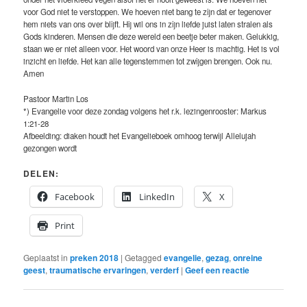
voor God niet te verstoppen. We hoeven niet bang te zijn dat er tegenover
hem niets van ons over blijft. Hij wil ons in zijn liefde juist laten stralen als
Gods kinderen. Mensen die deze wereld een beetje beter maken. Gelukkig,
staan we er niet alleen voor. Het woord van onze Heer is machtig. Het is vol
inzicht en liefde. Het kan alle tegenstemmen tot zwijgen brengen. Ook nu.
Amen
Pastoor Martin Los
*) Evangelie voor deze zondag volgens het r.k. lezingenrooster: Markus
1:21-28
Afbeelding: diaken houdt het Evangelieboek omhoog terwijl Allelujah
gezongen wordt
DELEN:
Facebook
LinkedIn
X
Print
Geplaatst in
preken 2018
|
Getagged
evangelie
,
gezag
,
onreine
geest
,
traumatische ervaringen
,
verderf
|
Geef een reactie