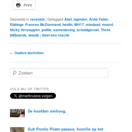
Print
Geplaatst in
recensie
|
Getagged
Abel
,
agenten
,
Anne Faber
,
Ebbinge
,
Frances McDormand
,
heldin
,
MH17
,
misdaad
,
moord
,
Nicky Verstappen
,
politie
,
samenleving
,
schuldgevoel
,
Three
billboards
,
woede
|
Geef een reactie
Bericht
←
Oudere berichten
navigatie
Z
o
e
k
VOLG MIJ OP TWITTER
e
n
De hoofden omhoog.
Sub Pontio Pilato passus, homilie op het