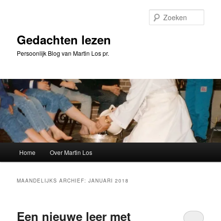
Spring
Spring
naar
naar
Zoeke
de
de
primaire
secundaire
Gedachten lezen
inhoud
inhoud
Persoonlijk Blog van Martin Los pr.
Hoofdmenu
Home
Over Martin Los
MAANDELIJKS ARCHIEF:
JANUARI 2018
Een nieuwe leer met