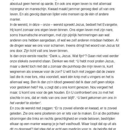
absoluut geen hemel op aarde. En ook ons eigen leven is niet allemaal
rozengeur en maneschijn. Kwaad maakt jammer genoeg deel uit van ons
leven. En als gevolg daarvan lijden vele mensen op de één of andere
manier.
In de wereld, in déze – onze – wereld spreekt Jezus, bedoelt het Evangelie.
Hij komt zomaar ons eigen leven binnen. Ons eigen leven met zijn nare,
soms traumatische ervaringen, met zijn pijnlijk herinneringen aan wat
anderen ons hebben aangedaan, of wat we zelf anderen misdaan hebben. Al
de dingen waar we ons voor schamen. Ineens dringt het woord van Jezus tot
ons door. Zijn licht valt ons leven binnen.
Is dan onze eerste reactie: “Dank u, Jezus. Wat fijn!”? Gaan niet veel eerder
onze stekels overeind staan. Denken we niet: “U hebt mooi praten Jezus,
maar u denkt toch niet dat u zomaar die puinhoop die mijn leven is, kunt
wegnemen als sneeuw voor de zon? U wilt toch niet zeggen dat de zware
last die ik mee tors, niks voorstelt, want één knip met u vingers en het is
allemaal weg. Ben ik dan zo’n idioot geweest dat ik daar zelf geen stokje
voor gestoken heb? Ha, u zegt dat u ons komt genezen. Nou vergeet het
maar. U komt ons voor de gek houden. En U confronteert ons zo met het
slechte in ons, dat er niets van ons over blijft”. “
U bent gekomen om ons in
het verderf te storten”.
En zou de wereld niet zeggen: “Er is zoveel ellende en kwaad, er is zoveel
geleden. Zie ons eens ploeteren om er iets van te maken. En al die politieke
stromingen die links en rechts gerechtigheid en vrede beloven, bestrijden
elkaar op een manier waarop je je hart vasthoudt. Waar loopt dat op uit als
dit zo doorgaat? Het idee dat er echt een medicijn voor is, de belofte dat er