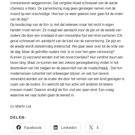
mensenleven weggenomen. Dat vergoten bloed schreeuwt van de aarde
(Genesis 4 Abel). De samenleving mag geen genoegen nemen met de
moord op een onschuldige. Hoe kan ze weer gewoon over gaan tot de orden
van de dag?
De boodschap van de film is niet dat iedereen maar het recht in eigen
handen moet nemen. Ze vraagt wel aandacht voor de pijn en de woede van
ouders die door een misdaad of een menselijke fout een kind verliezen. Elk
geval schreeuwt om aandacht van de kant van de samenleving. De pijn en
de woede wordt stelselmatig onderschat. We gaan weer over tot de orde van
de dag. Maar de getroffen ouders niet. Is er voor hen geen verlossing?
Kunnen zij verzoend worden met het onverzoenlijke? Hun verdriet duurt een
leven lang. Maar ze kunnen wel een zekere genoegdoening vinden in het
doorbreken van het zwijgen en de passiviteit van de maatschappij . Dat hun
medemensen collectief niet onbewogen blijven, en ook hun levens
veranderd worden oor de krater die door het verlies van een kind geslagen is
zoals van de ouders. En wellicht dat hun actie zelf anderen tot betere
mensen maakt. Daarom eindigt de film met een open eind. Een vraag
waarmee we naar buiten gaan de wereld in.
(c) Martin Los
DELEN:
Facebook
LinkedIn
X