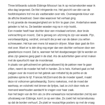
Three billboards outside Ebbinge Missouri las ik op reclameborden waar ik
elke dag langsreed. De titel intrigeerde me. Het gezicht van één van de
hoofdrolspelers trof me als vastberaden over iets. Overwegende kleur van
de affiche bloedrood. Geen idee waarover het verhaal ging.
In mij groeide de nieuwsgierigheid om te film te gaan zien. Anderhalve week
geleden is het nu. De beelden woeden nog na in mijn hoofd..
Een moeder heeft haar dochter door een misdaad verloren, door brute
verkrachting en moord,. Dat is genoeg om uitzinnig te zijn van woede. Pijn,
verontwaardiging, verdriet, onmacht die je wel van de daken zou willen
schreeuwen. Het kan een mens tot waanzin drijven. Maar daar gaat de film
niet over. Want er is één ding nog erger dan een dochter verliezen door een
gewetenloze moord. Dat is, wanneer het feit doodgezwegen lijkt te worden en
alles zijn gewone gang gaat in de stad. Als de autoriteiten geen ernst maken
met de speurtocht naar de moordenaar.
In plaats van gefrustreerd en getraumatiseerd bij de pakken neer te gaan
zitten, neemt de moeder het heft in handen. Ze is hels. Keihard gaat ze het
zwijgen over de moord en het gebrek aan initiatief bij de politie en de
publieke opinie te lijf. Frances McDormand die de moeder speelt, maakt
deze rol volkomen geloofwaardig. Soms roekeloos, met de moed der
wanhoop, en volstrekt niet binnen de lijntjes, laat ze zich door niets en
niemand weerhouden aandacht te vragen voor haar zaak.
Aan het begin van de film als ze drie verwaarloze reclameborden ziet bij een
uitvalsweg van Ebbinge, komt ze op een idee. Ze zoekt het reclamebureau
op dat de borden verhuurt. Ze plakt er reusachtige posters op met de vraag