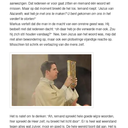
aanwezigen. Dat iedereen er voor gaat zitten en niemand één woord wil
missen. Maar op dat moment breekt de hel los. Iemand roept:
“Jezus van
Nazareth, wat heb je met ons te maken? U bent gekomen om ons in het
verderf te storten!”
Markus vertelt dat die man in de macht van een onreine geest was. Hij
bedoelt niet dat iedereen dacht: “oh daar heb je die verwarde man ook. Zou
hij zich stil houden vandaag?” Nee, toen Jezus aan het woord was, riep dat
niet allen bewondering op, maar ook een plotselinge vijandige reactie op.
Misschien tot schrik en verbazing van die mens zelf.
Het is naïef om te denken: “Ah, iemand spreekt hele goede wijze woorden,
hier spreekt de Heer zelf, nu breekt het licht door”. Er is heel wat weerstand
tegen alles wat zuiver, mooi en goed is. De hele wereld toont dat aan. Het is