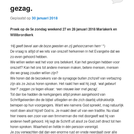
gezag.
Geplaatst op
30 januari 2018
Preek op de 5e zondag weekend 27 en 28 januari 2018 Mariakerk en
Willibrordkerk
‘Hij geeft bevel aan de boze geesten en zij gehoorzamen hem’
*)
De vraag is altijd of we iets van onszelf herkennen in het Evangelie dat we
zo-even gehoord hebben.
We willen weten wat het voor ons betekent. Kan het gevolgen hebben voor
onszelf? Kan het ons tot andere mensen maken, betere mensen, mensen
die we graag zouden willen zijn?
We horen dat de bezoekers van de synagoge buiten zichzelf van verbazing
zijn als ze Jezus horen spreken. Het raakt hen wat hij zegt. ‘
wat gebeurt
hier?
’ zeggen ze tegen elkaar:
“een nieuwe leer met gezag
’.
Tot dan toe hadden de kerkgangers altijd preken aangehoord van
Schriftgeleerden die de bijbel uitlegden en die zich daarbij uitdrukkelijk
beriepen op hun voorgangers. Want wie namens God spreekt, mag natuurlijk
nooit doen alsof hijzelf God is. Je maakt deel uit van een traditie. Nu staat
hier ineens een zoon van een timmerman die niet doorgeeft wat hij van
anderen heeft gehoord. Hij legt de Schrift uit alsof ze God zelf direct tot hen
horen spreken. Waarheid en liefde in één persoon verenigd.
Je zou verwachten dat dan een enorme rust en vrede neerdaalt over alle