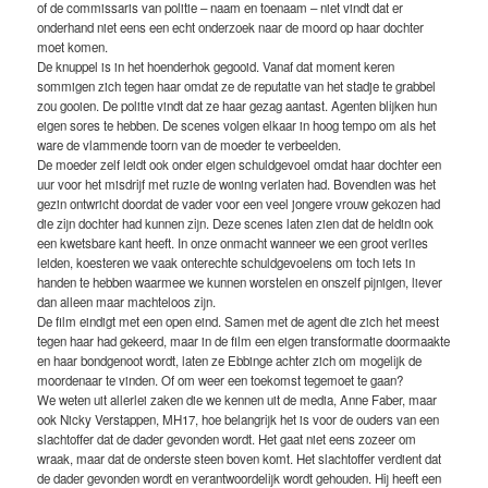
of de commissaris van politie – naam en toenaam – niet vindt dat er
onderhand niet eens een echt onderzoek naar de moord op haar dochter
moet komen.
De knuppel is in het hoenderhok gegooid. Vanaf dat moment keren
sommigen zich tegen haar omdat ze de reputatie van het stadje te grabbel
zou gooien. De politie vindt dat ze haar gezag aantast. Agenten blijken hun
eigen sores te hebben. De scenes volgen elkaar in hoog tempo om als het
ware de vlammende toorn van de moeder te verbeelden.
De moeder zelf leidt ook onder eigen schuldgevoel omdat haar dochter een
uur voor het misdrijf met ruzie de woning verlaten had. Bovendien was het
gezin ontwricht doordat de vader voor een veel jongere vrouw gekozen had
die zijn dochter had kunnen zijn. Deze scenes laten zien dat de heldin ook
een kwetsbare kant heeft. In onze onmacht wanneer we een groot verlies
leiden, koesteren we vaak onterechte schuldgevoelens om toch iets in
handen te hebben waarmee we kunnen worstelen en onszelf pijnigen, liever
dan alleen maar machteloos zijn.
De film eindigt met een open eind. Samen met de agent die zich het meest
tegen haar had gekeerd, maar in de film een eigen transformatie doormaakte
en haar bondgenoot wordt, laten ze Ebbinge achter zich om mogelijk de
moordenaar te vinden. Of om weer een toekomst tegemoet te gaan?
We weten uit allerlei zaken die we kennen uit de media, Anne Faber, maar
ook Nicky Verstappen, MH17, hoe belangrijk het is voor de ouders van een
slachtoffer dat de dader gevonden wordt. Het gaat niet eens zozeer om
wraak, maar dat de onderste steen boven komt. Het slachtoffer verdient dat
de dader gevonden wordt en verantwoordelijk wordt gehouden. Hij heeft een