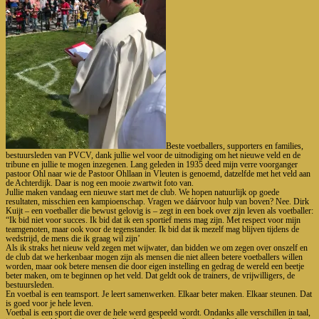
Beste voetballers, supporters en families,
bestuursleden van PVCV, dank jullie wel voor de uitnodiging om het nieuwe veld en de
tribune en jullie te mogen inzegenen. Lang geleden in 1935 deed mijn verre voorganger
pastoor Ohl naar wie de Pastoor Ohllaan in Vleuten is genoemd, datzelfde met het veld aan
de Achterdijk. Daar is nog een mooie zwartwit foto van.
Jullie maken vandaag een nieuwe start met de club. We hopen natuurlijk op goede
resultaten, misschien een kampioenschap. Vragen we dáárvoor hulp van boven? Nee. Dirk
Kuijt – een voetballer die bewust gelovig is – zegt in een boek over zijn leven als voetballer:
“Ik bid niet voor succes. Ik bid dat ik een sportief mens mag zijn. Met respect voor mijn
teamgenoten, maar ook voor de tegenstander. Ik bid dat ik mezelf mag blijven tijdens de
wedstrijd, de mens die ik graag wil zijn’
Als ik straks het nieuw veld zegen met wijwater, dan bidden we om zegen over onszelf en
de club dat we herkenbaar mogen zijn als mensen die niet alleen betere voetballers willen
worden, maar ook betere mensen die door eigen instelling en gedrag de wereld een beetje
beter maken, om te beginnen op het veld. Dat geldt ook de trainers, de vrijwilligers, de
bestuursleden.
En voetbal is een teamsport. Je leert samenwerken. Elkaar beter maken. Elkaar steunen. Dat
is goed voor je hele leven.
Voetbal is een sport die over de hele werd gespeeld wordt. Ondanks alle verschillen in taal,