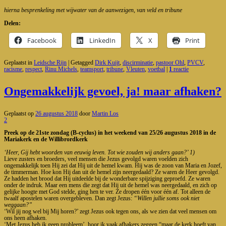
hierna besprenkeling met wijwater van de aanwezigen, van veld en tribune
Delen:
Facebook
LinkedIn
X
Print
Geplaatst in
Leidsche Rijn
|
Getagged
Dirk Kuijt
,
discirminatie
,
pastoor Ohl
,
PVCV
,
racisme
,
respect
,
Rinu Michels
,
teamsport
,
tribune
,
Vleuten
,
voetbal
|
1
reactie
Ongemakkelijk gevoel, ja! maar afhaken?
Geplaatst op
26 augustus 2018
door
Martin Los
2
Preek op de 21ste zondag (B-cyclus) in het weekend van 25/26 augustus 2018 in de
Mariakerk en de Willibrordkerk
‘Heer, Gij hebt woorden van eeuwig leven. Tot wie zouden wij anders gaan?’ 1)
Lieve zusters en broeders, veel mensen die Jezus gevolgd waren voelden zich
ongemakkelijk toen Hij zei dat Hij uit de hemel kwam. Hij was de zoon van Maria en Jozef,
de timmerman. Hoe kon Hij dan uit de hemel zijn neergedaald? Ze waren de Heer gevolgd.
Ze hadden het brood dat Hij uitdeelde bij de wonderbare spijziging geproefd. Ze waren
onder de indruk. Maar een mens die zegt dat Hij uit de hemel was neergedaald, en zich op
gelijke hoogte met God stelde, ging hen te ver. Ze dropen één voor één af. Tot alleen de
twaalf apostelen waren overgebleven. Dan zegt Jezus:
“Willen jullie soms ook niet
weggaan?”
‘Wil jij nog wel bij Mij horen?’ zegt Jezus ook tegen ons, als we zien dat veel mensen om
ons heen afhaken.
‘Met Jezus heb ik geen probleem’, hoor ik vaak afhakers zeggen “maar de kerk hoeft van