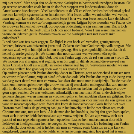
mij niet meer’. Men wijst dan op de zwarte bladzijden in haar tweeduizendjarig bestaan. Of
op recente schandalen zoals het in de doofpot stoppen van kindermisbruik door de
Amerikaanse bisschoppen. Veel katholieken in de VS en elders hebben het helemaal gehad
met een kerkelijk systeem dat zo functioneert. Met Jezus willen we misschien wel verder,
maar met zijn kerk niet. Maar met welke Jezus? Is er wel een Jezus zonder kerk denkbaar?
Vandaag kunnen we ook zo’n ongemakkelijk gevoel krijgen bij de woorden van Paulus die
de vrouwen binnen het huwelijk oproept om onderdanig te zijn aan hun man. Dat is toch
niet van deze tijd? Dat heeft Jezus toch ook nooit bedoeld. Voor Hem waren mannen en
vrouw en iedereen gelijk. Waarom maken we die bladzijden niet met zwarte inkt
onleesbaar?
Ik wil daar kort iets over zeggen. De Bijbel is een boek vol verhalen, getuigenissen,
liederen, brieven van duizenden jaren oud. Ze laten zien hoe God met zijn volk omgaat. Met
mensen zoals wij in hún tijd en in hun omgeving. Het is geen goddelijk dictaat dat uit de
hemel op aarde gedropt is. We kunnen dus nooit zomaar wat we lezen, één op één
toepassen op ons en onze tijd. Ook niet wat Paulus zegt over de rol van man en vrouw 2).
We moeten ons afvragen: wát zegt hij, waaróm zegt hij dit, als iemand die evenveel van
Jezus Christus houdt als wijzelf; in welke situatie zegt hij dit. Vervolgens moeten we ons
de vraag stellen: hóe gaan wij doen wat hij als apostel leerde.
Op andere plaatsen stelt Paulus duidelijk dat er in Christus geen onderscheid is tussen man
en vrouw, rijke of arme, vrije of slaaf, of wie dan ook. Wat Paulus dus zegt in de lezing van
vandaag over de rol van man en vrouw kan daar dus nooit mee in strijd zijn. Dat de man de
baas zou moeten spelen over zijn vrouw, en dat zij een slaafse ondergeschikte zou moeten
zijn. In de Romeinse wereld waarin de eerste christenen leefden had de gehuwde vrouw
geen eigen rechten. Ze was volkomen afhankelijk van haar man. Maar in de christelijke
gemeenschappen waren mannen en vrouwen gelijk en behandelden elkaar als gelijken. Hoe
kunnen christenen nu voorkomen dat ze worden aangezien voor mensen die een gevaar zijn
voor de maatschappelijke orde. Want dan komt de boodschap van Gods liefde niet over.
Daarom raad Paulus de gelovigen aan: ga in het huwelijk in liefde met elkaar om, zoals
Christus met ons, met zijn kerk. Áls de man dan het hoofd is, laat hij dan geen baas spelen,
maar zich in tedere liefde helemaal aan zijn vrouw wijden. En laat zijn vrouw zich niet
passief of met tegenzin tegenover hem opstellen. Laat ze hem ondersteunen door zich
liefdevol en intelligent naar hem te voegen. Zo vorm je een team. De bedoeling van Paulus
is duidelijk: door elkaar lief te hebben als man en vrouw, zoals Christus en zijn kerk en
omgekeerd, geniet jezelf van de liefde, en je laat je omgeving zien, hoe goed het is om in