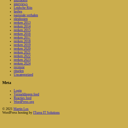
indrukken
interviews
Leidsche Rijn
liedjes
pastorale verhalen
pleidooien
preken 2013
preken 2014
preken 2015
preken 2016
preken 2017
preken 2018
preken 2019
preken 2020
preken 2021
preken 2022
preken 2023
preken 2024
recensie
rituelen
Uncategorized
Meta
Login
Vermeldingen feed
Reacties feed
WordPress.org
© 2021
Martin Los
WordPress hosting by
ITurea IT Solutions