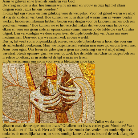
Jezus te geloven en te leven als kinderen van God.
De vraag aan ons is dus: hoe kunnen wij nu als man en vrouw in deze tijd met elkaar
omgaan zoals Jezus het ons voordoet?
In onze tijd zijn vrouw en man gelukkig voor de wet gelijk. Voor het geloof waren we altijd
al vrij als kinderen van God. Hoe kunnen we nu in deze tijd waarin man en vrouw beiden
werken, beiden een inkomen hebben, beiden zorg dragen voor de kinderen, samen toch een
goed team vormen? Hoe kunnen we zo het verschil maken dat we door onze liefde voor
elkaar en voor ons gezin anderen opmerkzaam kunnen maken op de liefde die van Christus
uitgaat. Dan verkondigen we door eigen leven de blijde boodschap van Jezus aan onze
medemensen. Daarvoor zijn we samen kerk in deze wereld.
Dus ja, het voelt soms ongemakkelijk om eeuwenoude bijbelteksten te horen die voor ons
als achterhaald overkomen. Maar we mogen ze zelf vertalen naar onze tijd en ons leven, met
Jezus voor ogen. Ons leven als gelovigen is geen invuloefening van wat altijd allang
vaststaat. Steeds opnieuw gaan we weer op zoek hoe de liefde van Christus mogen beleven
in relatie tot elkaar, en in relatie tot de tijd waarin we leven..
En Ja, we schamen ons soms voor zwarte bladzijden in de kerk.
Zullen we dan maar
afhaken zoals de menigte rondom Jezus? Of alleen met Jezus verder gaan. Mooi niet! Want
Één haakt niet af. Dat is de Heer zelf. Hij wil niet zonder óns verder, niet zonder zijn kerk,
ondanks de menselijke kanten, en soms zondige kanten. Anders bestond de kerk allang niet
meer.