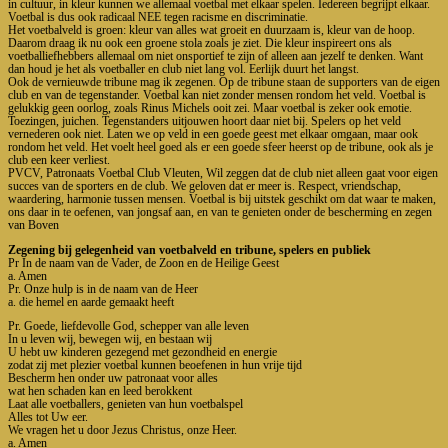
in cultuur, in kleur kunnen we allemaal voetbal met elkaar spelen. Iedereen begrijpt elkaar.
Voetbal is dus ook radicaal NEE tegen racisme en discriminatie.
Het voetbalveld is groen: kleur van alles wat groeit en duurzaam is, kleur van de hoop.
Daarom draag ik nu ook een groene stola zoals je ziet. Die kleur inspireert ons als
voetballiefhebbers allemaal om niet onsportief te zijn of alleen aan jezelf te denken. Want
dan houd je het als voetballer en club niet lang vol. Eerlijk duurt het langst.
Ook de vernieuwde tribune mag ik zegenen. Op de tribune staan de supporters van de eigen
club en van de tegenstander. Voetbal kan niet zonder mensen rondom het veld. Voetbal is
gelukkig geen oorlog, zoals Rinus Michels ooit zei. Maar voetbal is zeker ook emotie.
Toezingen, juichen. Tegenstanders uitjouwen hoort daar niet bij. Spelers op het veld
vernederen ook niet. Laten we op veld in een goede geest met elkaar omgaan, maar ook
rondom het veld. Het voelt heel goed als er een goede sfeer heerst op de tribune, ook als je
club een keer verliest.
PVCV, Patronaats Voetbal Club Vleuten, Wil zeggen dat de club niet alleen gaat voor eigen
succes van de sporters en de club. We geloven dat er meer is. Respect, vriendschap,
waardering, harmonie tussen mensen. Voetbal is bij uitstek geschikt om dat waar te maken,
ons daar in te oefenen, van jongsaf aan, en van te genieten onder de bescherming en zegen
van Boven
Zegening bij gelegenheid van voetbalveld en tribune, spelers en publiek
Pr In de naam van de Vader, de Zoon en de Heilige Geest
a. Amen
Pr. Onze hulp is in de naam van de Heer
a. die hemel en aarde gemaakt heeft
Pr. Goede, liefdevolle God, schepper van alle leven
In u leven wij, bewegen wij, en bestaan wij
U hebt uw kinderen gezegend met gezondheid en energie
zodat zij met plezier voetbal kunnen beoefenen in hun vrije tijd
Bescherm hen onder uw patronaat voor alles
wat hen schaden kan en leed berokkent
Laat alle voetballers, genieten van hun voetbalspel
Alles tot Uw eer.
We vragen het u door Jezus Christus, onze Heer.
a. Amen