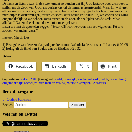
De mensen lieten Jezus in de steek omdat ze vonden dat Hij God lasterde door zich voor te
stellen als de Zoon van God, als degene die uit de hemel is neergedaald. Maar Hij wil juist
alle mensen in zijn kerk, en door zijn kerk, laten delen in zijn goddelijk leven, ondanks alle
menselijke tekortkomingen, fouten en soms zelfs zonde en schuld. Ja, we voelen ons soms
ongemakkelijk, ja we hebben soms tranen in de ogen als we lijden aan de kerk. Maar
afhaken? Dat zou betekenen dat we niet meer geloven.
Laten we met de apostelen zeggen: “Heer, Gij hebt woorden van eeuwig leven. Tot wie
zouden wij anders gaan?”
Pastoor Martin Los
1) Evangelie van deze zondag volgens het rooms-katholieke leesrooster: Johannes 6:60-69
2) lezing uit de Brief van Paulus aan de Efeziërs 5:21-32
Delen:
Facebook
LinkedIn
X
Print
Geplaatst in
preken 2018
|
Getagged
hoofd
,
huwelijk
,
kindermisbruik
,
liefde
,
onderdanig
,
ongemakkelijk gevoel
,
rol van man en vrouw
,
zwarte bladzijden
|
2
reacties
Bericht navigatie
←
Oudere berichten
Zoeken
Volg mij op Twitter