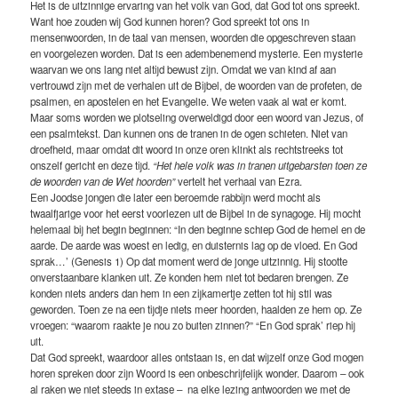
Het is de uitzinnige ervaring van het volk van God, dat God tot ons spreekt.
Want hoe zouden wij God kunnen horen? God spreekt tot ons in
mensenwoorden, in de taal van mensen, woorden die opgeschreven staan
en voorgelezen worden. Dat is een adembenemend mysterie. Een mysterie
waarvan we ons lang niet altijd bewust zijn. Omdat we van kind af aan
vertrouwd zijn met de verhalen uit de Bijbel, de woorden van de profeten, de
psalmen, en apostelen en het Evangelie. We weten vaak al wat er komt.
Maar soms worden we plotseling overweldigd door een woord van Jezus, of
een psalmtekst. Dan kunnen ons de tranen in de ogen schieten. Niet van
droefheid, maar omdat dit woord in onze oren klinkt als rechtstreeks tot
onszelf gericht en deze tijd.
“Het hele volk was in tranen uitgebarsten toen ze
de woorden van de Wet hoorden”
vertelt het verhaal van Ezra.
Een Joodse jongen die later een beroemde rabbijn werd mocht als
twaalfjarige voor het eerst voorlezen uit de Bijbel in de synagoge. Hij mocht
helemaal bij het begin beginnen: “In den beginne schiep God de hemel en de
aarde. De aarde was woest en ledig, en duisternis lag op de vloed. En God
sprak…’ (Genesis 1) Op dat moment werd de jonge uitzinnig. Hij stootte
onverstaanbare klanken uit. Ze konden hem niet tot bedaren brengen. Ze
konden niets anders dan hem in een zijkamertje zetten tot hij stil was
geworden. Toen ze na een tijdje niets meer hoorden, haalden ze hem op. Ze
vroegen: “waarom raakte je nou zo buiten zinnen?” “En God sprak’ riep hij
uit.
Dat God spreekt, waardoor alles ontstaan is, en dat wijzelf onze God mogen
horen spreken door zijn Woord is een onbeschrijfelijk wonder. Daarom – ook
al raken we niet steeds in extase – na elke lezing antwoorden we met de