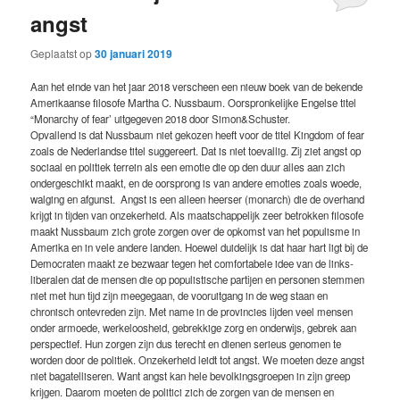
angst
Geplaatst op
30 januari 2019
Aan het einde van het jaar 2018 verscheen een nieuw boek van de bekende
Amerikaanse filosofe Martha C. Nussbaum. Oorspronkelijke Engelse titel
“Monarchy of fear’ uitgegeven 2018 door Simon&Schuster.
Opvallend is dat Nussbaum niet gekozen heeft voor de titel Kingdom of fear
zoals de Nederlandse titel suggereert. Dat is niet toevallig. Zij ziet angst op
sociaal en politiek terrein als een emotie die op den duur alles aan zich
ondergeschikt maakt, en de oorsprong is van andere emoties zoals woede,
walging en afgunst. Angst is een alleen heerser (monarch) die de overhand
krijgt in tijden van onzekerheid. Als maatschappelijk zeer betrokken filosofe
maakt Nussbaum zich grote zorgen over de opkomst van het populisme in
Amerika en in vele andere landen. Hoewel duidelijk is dat haar hart ligt bij de
Democraten maakt ze bezwaar tegen het comfortabele idee van de links-
liberalen dat de mensen die op populistische partijen en personen stemmen
niet met hun tijd zijn meegegaan, de vooruitgang in de weg staan en
chronisch ontevreden zijn. Met name in de provincies lijden veel mensen
onder armoede, werkeloosheid, gebrekkige zorg en onderwijs, gebrek aan
perspectief. Hun zorgen zijn dus terecht en dienen serieus genomen te
worden door de politiek. Onzekerheid leidt tot angst. We moeten deze angst
niet bagatelliseren. Want angst kan hele bevolkingsgroepen in zijn greep
krijgen. Daarom moeten de politici zich de zorgen van de mensen en