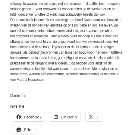
misogynie waarachter zij angst ziet van mannen – die altijd het monopolie
hebben gehad – voor vrouwen als concurrenten op de werkvloer en op
leidinggevende functies of welk maatschappelijk terrein dan ook.
Door haar boek Koninkrijk van de Angst probeert Nussbaum ons bewust te
maken van de invloed van emoties op ons politieke en sociale leven. Ze
doet dit niet vanuit intellectuele verwaandheid, maar vanuit oprechte
bezorgdheid en empathie. Haar pleidooi voor de hoop als basis voor een
uitweg uit de monarchie van de angst, komt niet wereldvreemd over. Het
boek ademt zelf deze hoop. Bijzonder is dat Nussbaum ook de religie
aanwijst als belangrijke bronnen van troost en hoop voor mensen in kritieke
levenscrises, mits ze de liefde, gerechtigheid en vrede die zij predikt ook
praktiseert in de omgang met anderen. Oog hebben voor angst in de
samenleving en tegelijk niet wanhopen, maar met vele kleine stappen en
soms grote, werken aan vreedzame, gezonde samenleving, is de passie
van Martha Nussbaum.
Martin Los
DELEN:
Facebook
LinkedIn
X
Print