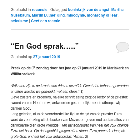
Geplaatst in
recensie
|
Getagged
koninkrijk van de angst
,
Martha
Nussbaum
,
Martin Luther King
,
misogynie
,
monarchy of fear
,
seksisme
|
Geef een reactie
“En God sprak…..”
Geplaatst op
27 januari 2019
e
Preek op de 3
zondag door het jaar op 27 januari 2019 in Mariakerk en
Willibrordkerk
‘Wij allen zijn in de kracht van één en dezelfde Geest één lichaam geworden
en allen werden we gedrenkt met één Geest’
1)
Lieve zusters en broeders, na elke schriftlezing zegt de lector of de priester:
‘woord van de Heer’ en wij antwoorden gezamenlijk met de uitroep: ‘wij
danken God’.
Lang geleden, al in de voorchristelijke tijd, in de tijd van de priester Ezra
werd de voorlezing uit de boeken van Mozes omgeven met acclamaties van
dankbaarheid en grote vreugde.
‘Ten aanschouwen van heel het volk opende
Ezra het boek. Op dat ogenblik gingen allen staan. Ezra prees de Heer, de
grote God, en heel het volk antwoordde: “Amen
. 2)