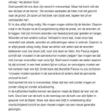
uitroep: “wij danken God’.
God spreekt tot ons door zijn woord in mensentaal. Maar het komt niet als
een dictaat uit de hemel.
“De levieten aanbaden de Heer met het gezicht
naar de grond. Ze lazen uit het boek van Gods wet, legden het uit en
verklaarden het”
.
Er is dus altijd uitleg nodig. We mogen vragen stellen bij de teksten. Daarom
volgt in de liturgie na de Evangelielezing altijd de preek, om de woorden uit
te leggen. Het zijn immers woorden van tweeduizend jaar geleden en langer.
Woorden uit een andere cultuur. Vertaald in onze taal, maar onze taal
verandert ook steeds, woorden en uitdrukkingen raken in onbruik. Daarom is
er altijd goede uitleg nodig. Maar we willen ook weten wat de woorden
betekenen voor ons leven zelf, voor ons doen en laten. Als Paulus ergens
schrijft dat ‘
vrouwen in de samenkomst moeten zwijgen”
dan mogen we dat
niet zomaar overzetten naar onze tijd. Want eerst moeten we weten waarom
hij dat schreef, in een heel andere tijd en cultuur, en vervolgens moeten we
het vertalen naar ons tijd. Grote kans dat diezelfde Paulus nu zou schrijven:
“vrouwen moeten spreken in de samenkomst anders doet de gemeente
zichzelf te kort”.
God spreekt tot ons in mensentaal. Maar dat kan niet zonder vragen en
zonder uitleg en zonder actualisering.
In de katholieke traditie kennen we daarom naast de Bijbel de leer van de
kerk. Deze leer van de kerk is de neerslag van de kerk van alle tijden in
gesprek met de Bijbel. Maar ook deze leer blijft in ontwikkeling door
voortschrijdend inzicht en door nieuwe vragen van een nieuw generatie
gelovigen.