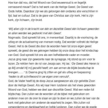
Hoe kan dat nou, dat het Woord van God eeuwenoud is en tegelijk
verrassend nieuw? Dat is het werk van de Heilige Geest. De Geest van
Gods liefde. Daardoor zijn we als gelovigen één ondanks alle verschillen in
tijd, taal en cultuur. Dat is de gave van Christus aan zijn kerk. Het is zijn
kerk, zijn lichaam, zijn bruid.
‘Wij allen zijn in de kracht van één en dezelfde Geest één lichaam geworden
en allen werden we gedrenkt met één Geest’.
Nogmaals. God spreekt tot ons, in mensentaal. Daarbij is de voorlezing, de
uitleg en de actualisering van mensen nodig. Dat wonder voltrekt de Heilige
Geest. Het is de Geest die door de woorden heen tot onze eigen geest
spreekt, de geest die we gekregen hebben bij onze doop door het kindschap
van God. God spreekt tot ons als een liefhebbende vader en moeder.
Jezus ging naar zijn gewoonte naar de synagoge. Hij stond op om voor te
lezen. Ze reikten hem de rol van Jesaja aan. Hij las:
“De Geest des Heren is
op Mij omdat Hij mij gezalfd heeft; om aan armen de blijde boodschap te
brengen……”
3) Daarna ging hij zitten en gaf als uitleg en toepassing:
“heden is dit schriftwoord in uw eigen oren vervuld
”.
God, de Vader heeft bij de doop Jezus aangewezen als zijn geliefde Zoon
door de Heilige Geest. Als wij naar Hem luisteren als het vlees geworden
Woord van God, hebben we deel aan diezelfde Geest. Wat een reden tot
blijdschap. Dan zullen we de woorden uit de bijbel niet gebruiken om
anderen mee om de oren te slaan en pijn te doen en we zullen de leer van de
kerk niet gebruiken om anderen de waarheid te zegen. We zullen vol
verwondering en dankbaarheid en liefde luisteren. Dan zullen we de goede