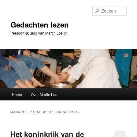
Spring
Spring
naar
naar
Zoeke
de
de
primaire
secundaire
Gedachten lezen
inhoud
inhoud
Persoonlijk Blog van Martin Los pr.
Hoofdmenu
Home
Over Martin Los
MAANDELIJKS ARCHIEF:
JANUARI 2019
Het koninkrijk van de