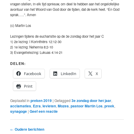
vragen stellen, in elk tijd opnieuw, om deel te hebben aan het ongelofelijke
avontuur van het Woord van God door de tijden, dat de kerk heet. “En God
sprak…..”. Amen
(c) Martin Los
Lezingen tijdens de eucharistie op de 3e zondag door het jaar C
1) 2e lezing: I Korinthiërs 12:12-30
2) 1e lezing: Nehemia 8:2-10
3) Evangelielezing: Lukuas 4:14-21
DELEN:
Facebook
LinkedIn
X
Print
Geplaatst in
preken 2019
|
Getagged
3e zondag door het jaar
,
acclamaties
,
Ezra
,
levieten
,
Mozes
,
pastoor Martin Los
,
preek
,
synagoge
|
Geef een reactie
Bericht
←
Oudere berichten
navigatie