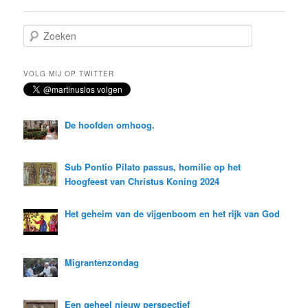
Z
o
e
k
VOLG MIJ OP TWITTER
e
n
De hoofden omhoog.
Sub Pontio Pilato passus, homilie op het
Hoogfeest van Christus Koning 2024
Het geheim van de vijgenboom en het rijk van God
Migrantenzondag
Een geheel nieuw perspectief