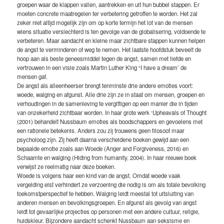
groepen waar de klappen vallen, aantrekken en uit hun bubbel stappen. Er
moeten concrete maatregelen ter verbetering getroffen te worden. Het zal
zeker niet altijd mogelijk zijn om op korte termijn het lot van de mensen
wiens situatie verslechterd is ten gevolge van de globalisering, voldoende te
verbeteren. Maar aandacht en kleine maar zichtbare stappen kunnen helpen
de angst te verminderen of weg te nemen. Het laatste hoofdstuk beveelt de
hoop aan als beste geneesmiddel tegen de angst, samen met liefde en
vertrouwen in een visie zoals Martin Luther King “I have a dream’ de
mensen gaf.
De angst als alleenheerser brengt tenminste drie andere emoties voort:
woede, walging en afgunst. Alle drie zijn ze in staat om mensen, groepen en
verhoudingen in de samenleving te vergiftigen op een manier die in tijden
van onzekerheid zichtbaar worden. In haar grote werk ‘Upheavals of Thought
(2001) behandelt Nussbaum emoties als boodschappers en gevoelens met
een rationele betekenis. Anders zou zij trouwens geen filosoof maar
psycholoog zijn. Zij heeft daarna verscheidene boeken gewijd aan een
bepaalde emotie zoals aan Woede (Anger and Forgiveness, 2016) en
Schaamte en walging (Hiding from humanity, 2004). In haar nieuwe boek
verwijst ze reelmatig naar deze boeken.
Woede is volgens haar een kind van de angst. Omdat woede vaak
vergelding eist verhindert ze verzoening die nodig is om als totale bevolking
toekomstperspectief te hebben. Walging leidt meestal tot uitsluiting van
anderen mensen en bevolkingsgroepen. En afgunst als gevolg van angst
leidt tot gevaarlijke projecties op personen met een andere cultuur, religie,
huidskleur. Bijzondere aandacht schenkt Nussbaum aan seksisme en