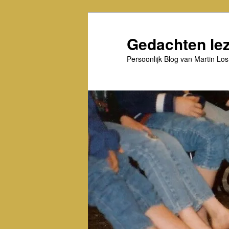
Spring
Spring
naar
naar
de
de
Gedachten le
primaire
secundaire
inhoud
inhoud
Persoonlijk Blog van Martin Los