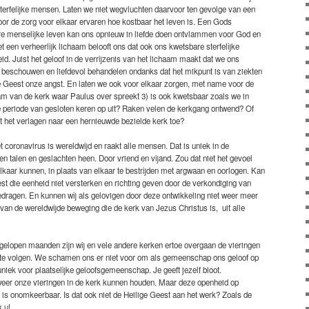
terfelijke mensen. Laten we niet wegvluchten daarvoor ten gevolge van een
door de zorg voor elkaar ervaren hoe kostbaar het leven is. Een Gods
re menselijke leven kan ons opnieuw in liefde doen ontvlammen voor God en
t een verheerlijk lichaam belooft ons dat ook ons kwetsbare sterfelijke
id. Juist het geloof in de verrijzenis van het lichaam maakt dat we ons
l beschouwen en liefdevol behandelen ondanks dat het mikpunt is van ziekten
 de Geest onze angst. En laten we ook voor elkaar zorgen, met name voor de
am van de kerk waar Paulus over spreekt 3) is ook kwetsbaar zoals we in
periode van gesloten keren op uit? Raken velen de kerkgang ontwend? Of
st het verlagen naar een hernieuwde bezielde kerk toe?
 coronavirus is wereldwijd en raakt alle mensen. Dat is uniek in de
en talen en geslachten heen. Door vriend en vijand. Zou dat niet het gevoel
lkaar kunnen, in plaats van elkaar te bestrijden met argwaan en oorlogen. Kan
st die eenheid niet versterken en richting geven door de verkondiging van
edragen. En kunnen wij als gelovigen door deze ontwikkeling niet weer meer
van de wereldwijde beweging die de kerk van Jezus Christus is, uit alle
afgelopen maanden zijn wij en vele andere kerken ertoe overgaan de vieringen
en te volgen. We schamen ons er niet voor om als gemeenschap ons geloof op
uniek voor plaatselijke geloofsgemeenschap. Je geeft jezelf bloot.
eer onze vieringen in de kerk kunnen houden. Maar deze openheid op
, is onomkeerbaar. Is dat ook niet de Heilige Geest aan het werk? Zoals de
 u!