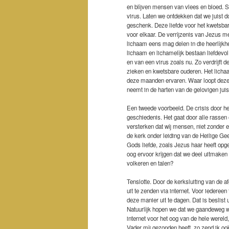
en blijven mensen van vlees en bloed. S
virus. Laten we ontdekken dat we juist 
geschenk. Deze liefde voor het kwetsba
voor elkaar. De verrijzenis van Jezus me
lichaam eens mag delen in die heerlijkhe
lichaam en lichamelijk bestaan liefdevo
en van een virus zoals nu. Zo verdrijft
zieken en kwetsbare ouderen. Het licha
deze maanden ervaren. Waar loopt deze 
neemt in de harten van de gelovigen jui
Een tweede voorbeeld. De crisis door het
geschiedenis. Het gaat door alle rassen 
versterken dat wij mensen, niet zonder e
de kerk onder leiding van de Heilige Gee
Gods liefde, zoals Jezus haar heeft opg
oog ervoor krijgen dat we deel uitmaken 
volkeren en talen?
Tenslotte. Door de kerksluiting van de 
uit te zenden via internet. Voor iedere
deze manier uit te dagen. Dat is beslist 
Natuurlijk hopen we dat we gaandeweg w
internet voor het oog van de hele wereld
Vader mij gezonden heeft, zo zend ik ook