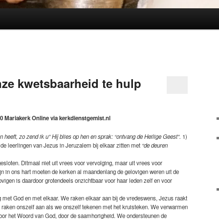
ze kwetsbaarheid te hulp
0 Mariakerk Online via kerkdienstgemist.nl
 heeft, zo zend ik u” Hij blies op hen en sprak: “ontvang de Heilige Geest”.
1)
de leerlingen van Jezus in Jeruzalem bij elkaar zitten met
“de deuren
gesloten. Ditmaal niet uit vrees voor vervolging, maar uit vrees voor
jn in ons hart moeten de kerken al maandenlang de gelovigen weren uit de
igen is daardoor grotendeels onzichtbaar voor haar leden zelf en voor
g met God en met elkaar. We raken elkaar aan bij de vredeswens, Jezus raakt
raken onszelf aan als we onszelf tekenen met het kruisteken. We verwarmen
voor het Woord van God, door de saamhorigheid. We ondersteunen de