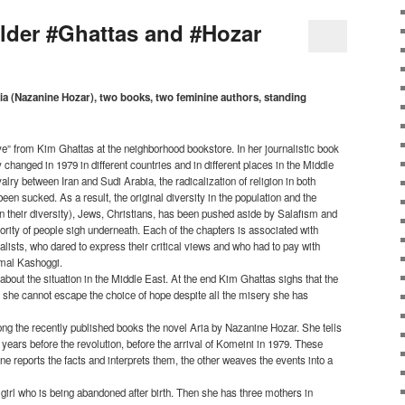
lder #Ghattas and #Hozar
ia (Nazanine Hozar), two books, two feminine authors, standing
” from Kim Ghattas at the neighborhood bookstore. In her journalistic book
y changed in 1979 in different countries and in different places in the Middle
valry between Iran and Sudi Arabia, the radicalization of religion in both
een sucked. As a result, the original diversity in the population and the
in their diversity), Jews, Christians, has been pushed aside by Salafism and
rity of people sigh underneath. Each of the chapters is associated with
alists, who dared to express their critical views and who had to pay with
amal Kashoggi.
out the situation in the Middle East. At the end Kim Ghattas sighs that the
 she cannot escape the choice of hope despite all the misery she has
ong the recently published books the novel Aria by Nazanine Hozar. She tells
 years before the revolution, before the arrival of Komeini in 1979. These
 reports the facts and interprets them, the other weaves the events into a
 girl who is being abandoned after birth. Then she has three mothers in