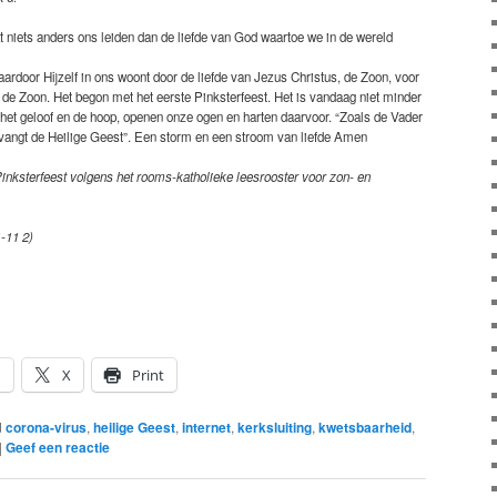
at niets anders ons leiden dan de liefde van God waartoe we in de wereld
ardoor Hijzelf in ons woont door de liefde van Jezus Christus, de Zoon, voor
 de Zoon. Het begon met het eerste Pinksterfeest. Het is vandaag niet minder
 het geloof en de hoop, openen onze ogen en harten daarvoor. “Zoals de Vader
tvangt de Heilige Geest”. Een storm en een stroom van liefde Amen
Pinksterfeest volgens het rooms-katholieke leesrooster voor zon- en
-11 2)
n
X
Print
d
corona-virus
,
heilige Geest
,
internet
,
kerksluiting
,
kwetsbaarheid
,
|
Geef een reactie