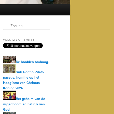
Z
o
e
k
VOLG MIJ OP TWITTER
e
n
De hoofden omhoog.
Sub Pontio Pilato
passus, homilie op het
Hoogfeest van Christus
Koning 2024
Het geheim van de
vijgenboom en het rijk van
God