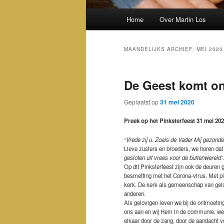
Hoofdmenu
Home
Over Martin Los
MAANDELIJKS ARCHIEF:
MEI 2020
De Geest komt on
Geplaatst op
31 mei 2020
Preek op het Pinksterfeest 31 mei 202
“Vrede zij u. Zoals de Vader Mij gezonden
Lieve zusters en broeders, we horen dat 
gesloten uit vrees voor de buitenwereld’
.
Op dit Pinksterfeest zijn ook de deuren 
besmetting met het Corona-virus. Met pi
kerk. De kerk als gemeenschap van gelov
anderen.
Als gelovigen leven we bij de ontmoetin
ons aan en wij Hem in de communie, we 
elkaar door de zang, door de aandacht 