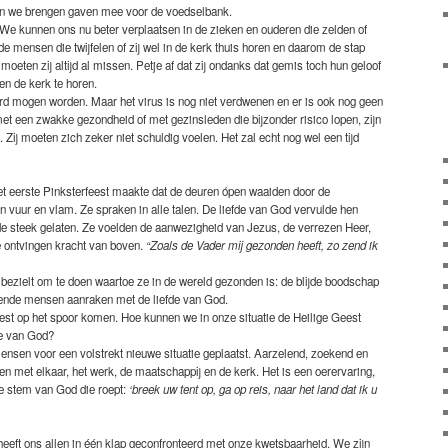
n we brengen gaven mee voor de voedselbank.
. We kunnen ons nu beter verplaatsen in de zieken en ouderen die zelden of
e mensen die twijfelen of zij wel in de kerk thuis horen en daarom de stap
moeten zij altijd al missen. Petje af dat zij ondanks dat gemis toch hun geloof
n de kerk te horen.
ierd mogen worden. Maar het virus is nog niet verdwenen en er is ook nog geen
 een zwakke gezondheid of met gezinsleden die bijzonder risico lopen, zijn
Zij moeten zich zeker niet schuldig voelen. Het zal echt nog wel een tijd
het eerste Pinksterfeest maakte dat de deuren ópen waaiden door de
n vuur en vlam. Ze spraken in alle talen. De liefde van God vervulde hen
 de steek gelaten. Ze voelden de aanwezigheid van Jezus, de verrezen Heer,
 ontvingen kracht van boven.
“Zoals de Vader mij gezonden heeft, zo zend ik
 bezielt om te doen waartoe ze in de wereld gezonden is: de blijde boodschap
ende mensen aanraken met de liefde van God.
st op het spoor komen. Hoe kunnen we in onze situatie de Heilige Geest
de van God?
ensen voor een volstrekt nieuwe situatie geplaatst. Aarzelend, zoekend en
n met elkaar, het werk, de maatschappij en de kerk. Het is een oerervaring,
De stem van God die roept:
‘breek uw tent op, ga op reis, naar het land dat ik u
eeft ons allen in één klap geconfronteerd met onze kwetsbaarheid. We zijn