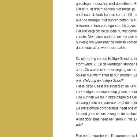
geloofsgemeenschap met de collecte. E
Dat is nu al drie maanden niet mogelijk
nooit naar de kerk kunnen komen. Of in d
over de drempel niet durven zetten. Wat 
bewaren en hun verlangen om bij Jezus e
Het lijkt erop dat de teugels nu wat gev
vaccin. Met name ouderen en mensen met
huiverig om weer naar de kerk te komen. 
duren voor alles weer normaal is.
De uitstorting van de Heilige Geest op 
stormwind. 2) En de leerlingen stonden i
allen. Ze waren niet meer angstig en in
op een nieuwe manier in hun midden. Ze
ook. Ontvang de heilige Geest!”
Het is deze Geest die sindsdien de kerk
verkondigen, mensen hoop geven, zoek
Hoe kunnen we nu in onze dagen die Gee
ontvangen die ons aanraakt met de lief
De wereldwijde coronacrisis heeft ons m
tastend gaan we onze weg, in de contacte
Alsof door alles heen een stem klinkt. 
wijs!
’
Een eerste voorbeeld. De coronacrisis h