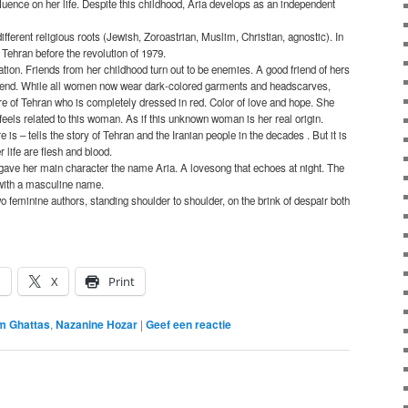
luence on her life. Despite this childhood, Aria develops as an independent
fferent religious roots (Jewish, Zoroastrian, Muslim, Christian, agnostic). In
 Tehran before the revolution of 1979.
ation. Friends from her childhood turn out to be enemies. A good friend of hers
friend. While all women now wear dark-colored garments and headscarves,
e of Tehran who is completely dressed in red. Color of love and hope. She
feels related to this woman. As if this unknown woman is her real origin.
e is – tells the story of Tehran and the Iranian people in the decades . But it is
r life are flesh and blood.
r gave her main character the name Aria. A lovesong that echoes at night. The
 with a masculine name.
feminine authors, standing shoulder to shoulder, on the brink of despair both
n
X
Print
m Ghattas
,
Nazanine Hozar
|
Geef een reactie