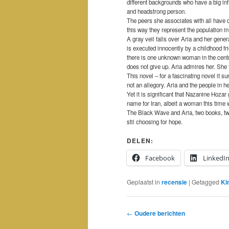
different backgrounds who have a big inf
and headstrong person.
The peers she associates with all have di
this way they represent the population in
A gray veil falls over Aria and her gener
is executed innocently by a childhood 
there is one unknown woman in the centr
does not give up. Aria admires her. She 
This novel – for a fascinating novel it sur
not an allegory. Aria and the people in he
Yet it is significant that Nazanine Hoza
name for Iran, albeit a woman this time
The Black Wave and Aria, two books, two 
stil choosing for hope.
DELEN:
Facebook
LinkedI
Geplaatst in
recensie
|
Getagged
Ki
Bericht
←
Oudere berichten
navigatie