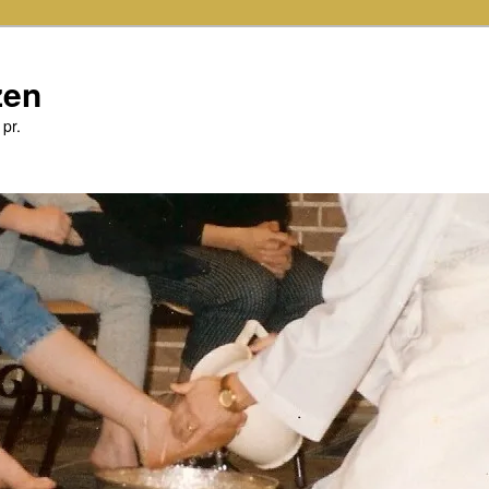
zen
 pr.