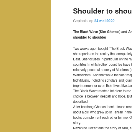
Shoulder to shou
Geplaatst op
24 mei 2020
The Black Wave (Kim Ghattas) and Ar
shoulder to shoulder
Two weeks ago I bought “The Black Wave
she reports on the reality that completel
East. She focuses in particular on the ri
countries in which other countries have b
relatively peaceful society of Muslims (
Wahhabism. And that while the vast majo
individuals, including scholars and journ
imprisonment or even their lives like J
The Black Wave made a lot clear to me ab
choice is between despair and hope. But
described
After finishing Ghattas’ book I found am
about a girl who grew up in Tehran in the
books complement each other for me. One
story.
Nazanine Hozar tells the story of Aria, a