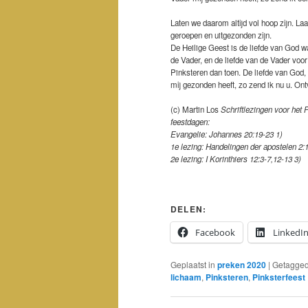
Laten we daarom altijd vol hoop zijn. La
geroepen en uitgezonden zijn.
De Heilige Geest is de liefde van God wa
de Vader, en de liefde van de Vader voor
Pinksteren dan toen. De liefde van God,
mij gezonden heeft, zo zend ik nu u. On
(c) Martin Los
Schriftlezingen voor het 
feestdagen:
Evangelie: Johannes 20:19-23 1)
1e lezing: Handelingen der apostelen 2:1
2e lezing: I Korinthiers 12:3-7,12-13 3)
DELEN:
Facebook
LinkedI
Geplaatst in
preken 2020
|
Getagge
lichaam
,
Pinksteren
,
Pinksterfeest