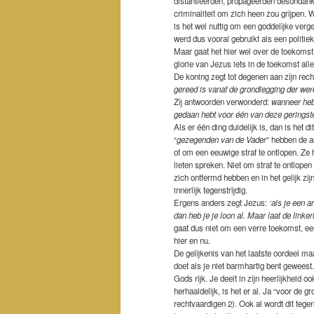
distantieerden, propageerden desondanks
criminaliteit om zich heen zou grijpen. 
is het wel nuttig om een goddelijke verg
werd dus vooral gebruikt als een politi
Maar gaat het hier wel over de toekomst
glorie van Jezus iets in de toekomst all
De koning zegt tot degenen aan zijn rech
gereed is vanaf de grondlegging der wer
Zij antwoorden verwonderd:
wanneer hebb
gedaan hebt voor één van deze geringste
Als er één ding duidelijk is, dan is het d
“
gezegenden van de Vader
” hebben de a
of om een eeuwige straf te ontlopen. Z
lieten spreken. Niet om straf te ontlope
zich ontfermd hebben en in het gelijk zij
innerlijk tegenstrijdig.
Ergens anders zegt Jezus:
‘als je een 
dan heb je je loon al. Maar laat de link
gaat dus niet om een verre toekomst, een 
hier en nu.
De gelijkenis van het laatste oordeel maa
doet als je niet barmhartig bent gewee
Gods rijk. Je deelt in zijn heerlijkheid o
herhaaldelijk, is het er al. Ja “voor de
rechtvaardigen 2). Ook al wordt dit tege