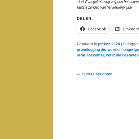
1) 2) Evangelielezing volgens het univer
laatste zondag van het kerkelijk jaar
DELEN:
Facebook
LinkedI
Geplaatst in
preken 2020
|
Getagge
grondlegging der wereld
,
hongerig
straf
,
toekomst
,
verlichte despoten
Bericht
←
Oudere berichten
navigatie