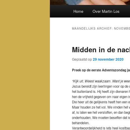
Hoofdmenu
Home
Over Martin Los
MAANDELIJKS ARCHIEF:
NOVEMBE
Midden in de nach
Geplaatst op
29 november 2020
Preek op de eerste Adventszondag ja
“Kijk uit. Weest waakzaam. Want je weet 
Jezus bereidt zijn leerlingen voor op de d
het buitenland is. Hij heeft zijn dienare
hen de vrijheid gegeven om naar eigen i
Die heer uit de gelijkenis heeft hen een
Maar houden ze het vol. We vinden het v
af, is laten we het versloffen, en dan b
onderhouden. We moeten beseffen dat iets
behandelen.
Verantwoordelijkheid is iets heel kostba