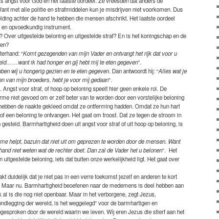
 angst voor God en het laatste oordeel. Ze vreesden dat anders de
Want met alle politie en strafmiddelen kun je misdrijven niet voorkomen. Dus
elding achter de hand te hebben die mensen afschrikt. Het laatste oordeel
ek en opvoedkundig instrument.
? Over uitgestelde beloning en uitgestelde straf? En is het koningschap en de
een?
terhand: “
Komt gezegenden van mijn Vader en ontvangt het rijk dat voor u
eld……want ik had honger en gij hebt mij te eten gegeven
”.
en wij u hongerig gezien en te eten gegeven
. Dan antwoordt hij: “
Alles wat je
n van mijn broeders, hebt je voor mij gedaan
”.
it. Angst voor straf, of hoop op beloning speelt hier geen enkele rol. De
rme niet gevoed om er zelf beter van te worden door een vorstelijke beloning
e hebben de naakte gekleed omdat ze ontferming hadden. Omdat ze hun hart
n of een beloning te ontvangen. Het gaat om troost. Dat ze tegen de stroom in
n gesteld. Barmhartigheid doen uit angst voor straf of uit hoop op beloning, is
arme helpt, bazuin dat niet uit om geprezen te worden door de mensen. Want
erhand niet weten wat de rechter doet. Dan zal de Vader het u belonen
”. Het
uitgestelde beloning, iets dat buiten onze werkelijkheid ligt. Het gaat over
kt duidelijk dat je niet pas in een verre toekomst jezelf en anderen te kort
st. Maar nu. Barmhartigheid beoefenen naar de medemens is deel hebben aan
ok al is die nog niet openbaar. Maar in het verborgene, zegt Jezus,
 grondlegging der wereld, is het weggelegd” voor de barmhartigen en
ngesproken door de wereld waarin we leven. Wij eren Jezus die stierf aan het