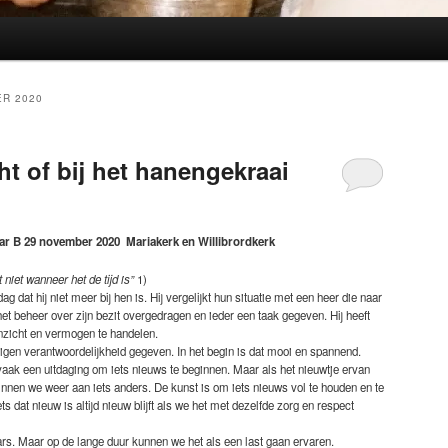
R 2020
t of bij het hanengekraai
ar B 29 november 2020 Mariakerk en Willibrordkerk
niet wanneer het de tijd is”
1)
ag dat hij niet meer bij hen is. Hij vergelijkt hun situatie met een heer die naar
n het beheer over zijn bezit overgedragen en ieder een taak gegeven. Hij heeft
nzicht en vermogen te handelen.
 eigen verantwoordelijkheid gegeven. In het begin is dat mooi en spannend.
aak een uitdaging om iets nieuws te beginnen. Maar als het nieuwtje ervan
eginnen we weer aan iets anders. De kunst is om iets nieuws vol te houden en te
 dat nieuw is altijd nieuw blijft als we het met dezelfde zorg en respect
ars. Maar op de lange duur kunnen we het als een last gaan ervaren.