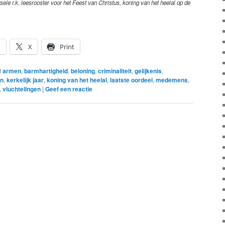
sele r.k. leesrooster voor het Feest van Christus, koning van het heelal op de
n
X
Print
d
armen
,
barmhartigheid
,
beloning
,
criminaliteit
,
gelijkenis
,
en
,
kerkelijk jaar
,
koning van het heelal
,
laatste oordeel
,
medemens
,
,
vluchtelingen
|
Geef een reactie