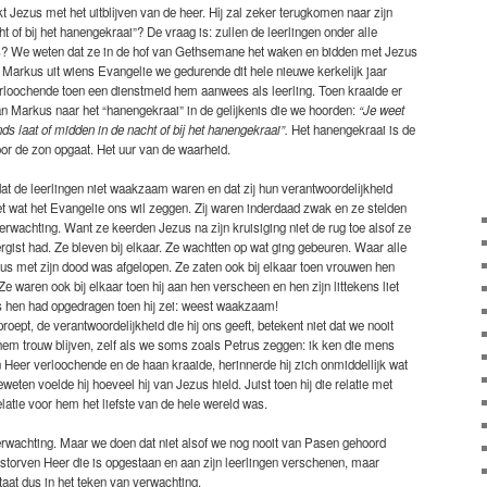
kt Jezus met het uitblijven van de heer. Hij zal zeker terugkomen naar zijn
 of bij het hanengekraai”? De vraag is: zullen de leerlingen onder alle
s? We weten dat ze in de hof van Gethsemane het waken en bidden met Jezus
n Markus uit wiens Evangelie we gedurende dit hele nieuwe kerkelijk jaar
verloochende toen een dienstmeid hem aanwees als leerling. Toen kraaide er
an Markus naar het “hanengekraai” in de gelijkenis die we hoorden:
“Je weet
ds laat of midden in de nacht of bij het hanengekraai”.
Het hanengekraai is de
oor de zon opgaat. Het uur van de waarheid.
p dat de leerlingen niet waakzaam waren en dat zij hun verantwoordelijkheid
 wat het Evangelie ons wil zeggen. Zij waren inderdaad zwak en ze stelden
verwachting. Want ze keerden Jezus na zijn kruisiging niet de rug toe alsof ze
vergist had. Ze bleven bij elkaar. Ze wachtten op wat ging gebeuren. Waar alle
s met zijn dood was afgelopen. Ze zaten ook bij elkaar toen vrouwen hen
waren ook bij elkaar toen hij aan hen verscheen en hen zijn littekens liet
s hen had opgedragen toen hij zei: weest waakzaam!
pt, de verantwoordelijkheid die hij ons geeft, betekent niet dat we nooit
 hem trouw blijven, zelf als we soms zoals Petrus zeggen: ik ken die mens
 Heer verloochende en de haan kraaide, herinnerde hij zich onmiddellijk wat
eten voelde hij hoeveel hij van Jezus hield. Juist toen hij die relatie met
latie voor hem het liefste van de hele wereld was.
erwachting. Maar we doen dat niet alsof we nog nooit van Pasen gehoord
torven Heer die is opgestaan en aan zijn leerlingen verschenen, maar
aat dus in het teken van verwachting.