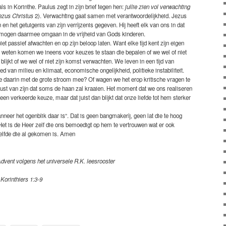
s in Korinthe. Paulus zegt in zijn brief tegen hen:
jullie zien vol verwachting
Jezus Christus
2). Verwachting gaat samen met verantwoordelijkheid. Jezus
 en het getuigenis van zijn verrijzenis gegeven. Hij heeft elk van ons in dat
 mogen daarmee omgaan in de vrijheid van Gods kinderen.
t passief afwachten en op zijn beloop laten. Want elke tijd kent zijn eigen
t weten komen we ineens voor keuzes te staan die bepalen of we wel of niet
lijkt of we wel of niet zijn komst verwachten. We leven in een tijd van
d van milieu en klimaat, economische ongelijkheid, politieke instabiliteit.
daarin met de grote stroom mee? Of wagen we het erop kritische vragen te
ewust van zijn dat soms de haan zal kraaien. Het moment dat we ons realiseren
een verkeerde keuze, maar dat juist dan blijkt dat onze liefde tot hem sterker
eer het ogenblik daar is”. Dat is geen bangmakerij, geen lat die te hoog
 Het is de Heer zelf die ons bemoedigt op hem te vertrouwen wat er ook
zelfde die al gekomen is. Amen
dvent volgens het universele R.K. leesrooster
 Korinthiers 1:3-9