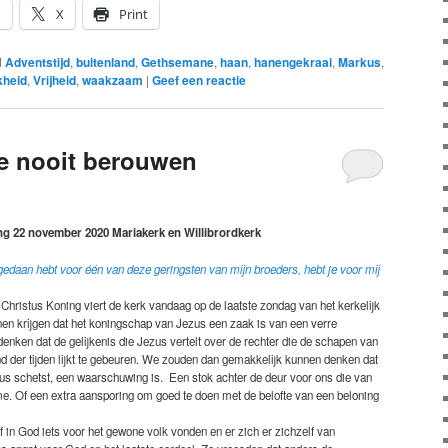
n
X
Print
d
Adventstijd
,
buitenland
,
Gethsemane
,
haan
,
hanengekraai
,
Markus
,
kheid
,
Vrijheid
,
waakzaam
|
Geef een reactie
 je nooit berouwen
ng 22 november 2020 Mariakerk en Willibrordkerk
gedaan hebt voor één van deze geringsten van mijn broeders, hebt je voor mij
 Christus Koning viert de kerk vandaag op de laatste zondag van het kerkelijk
en krijgen dat het koningschap van Jezus een zaak is van een verre
ken dat de gelijkenis die Jezus vertelt over de rechter die de schapen van
ind der tijden lijkt te gebeuren. We zouden dan gemakkelijk kunnen denken dat
ezus schetst, een waarschuwing is. Een stok achter de deur voor ons die van
me. Of een extra aansporing om goed te doen met de belofte van een beloning
of in God iets voor het gewone volk vonden en er zich er zichzelf van