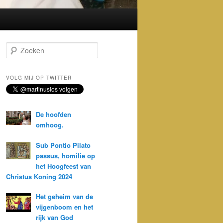
Z
o
e
k
VOLG MIJ OP TWITTER
e
n
De hoofden
omhoog.
Sub Pontio Pilato
passus, homilie op
het Hoogfeest van
Christus Koning 2024
Het geheim van de
vijgenboom en het
rijk van God