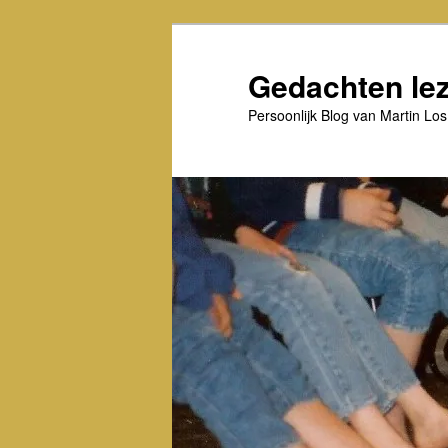
Spring
Spring
naar
naar
de
de
Gedachten le
primaire
secundaire
inhoud
inhoud
Persoonlijk Blog van Martin Los