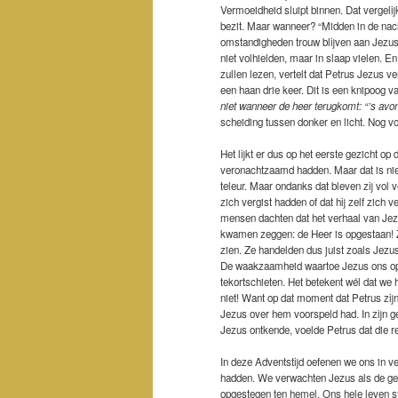
Vermoeidheid sluipt binnen. Dat vergelij
bezit. Maar wanneer? “Midden in de nacht
omstandigheden trouw blijven aan Jezu
niet volhielden, maar in slaap vielen. E
zullen lezen, vertelt dat Petrus Jezus 
een haan drie keer. Dit is een knipoog v
niet wanneer de heer terugkomt: “’s avon
scheiding tussen donker en licht. Nog v
Het lijkt er dus op het eerste gezicht o
veronachtzaamd hadden. Maar dat is niet
teleur. Maar ondanks dat bleven zij vol 
zich vergist hadden of dat hij zelf zich 
mensen dachten dat het verhaal van Jezu
kwamen zeggen: de Heer is opgestaan! Ze 
zien. Ze handelden dus juist zoals Jezu
De waakzaamheid waartoe Jezus ons oproe
tekortschieten. Het betekent wél dat we
niet! Want op dat moment dat Petrus zijn
Jezus over hem voorspeld had. In zijn gew
Jezus ontkende, voelde Petrus dat die re
In deze Adventstijd oefenen we ons in v
hadden. We verwachten Jezus als de ges
opgestegen ten hemel. Ons hele leven st