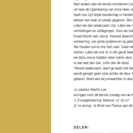
Niet anders dan de eerste christenen zoal
uit naar de Openbaring van onze Heer 
heeft ons zijn blijde boodschap in handen
beheer een taak en plaats gegeven. We
Laten we dan waakzaam zijn. Laten we nie
verleidingen en uitdagingen. Voor we he
trouw blijven aan Jezus. Keuzes waaruit b
verwarring, van grote problemen op gebie
We houden soms ons hart vast. Gaan we 
stellen. Laten we ons er in elk geval b
we bijna Jezus hadden laten vallen door 
is dan wat dan ook, zelfs dan de dood.
“Weest waakzaam, want ge weet niet wann
wordt gelegd, geen stok achter de deur.
gebeurt. Want wie wij verwachten is de
(c) pastoor Martin Los
lezingen voor de eerste zondag van de A
1) Evangelielezing: Markus 13: 33-37
2) 1e lezing: 1e Brief van Paulus aan de
DELEN: