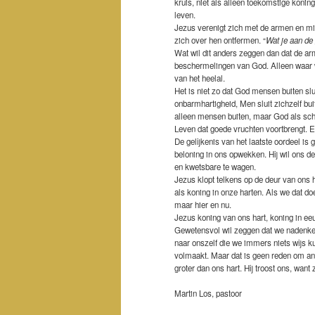
kruis, niet als alleen toekomstige koning
leven.
Jezus verenigt zich met de armen en misd
zich over hen ontfermen. “
Wat je aan de
Wat wil dit anders zeggen dan dat de arm
beschermelingen van God. Alleen waar w
van het heelal.
Het is niet zo dat God mensen buiten sl
onbarmhartigheid, Men sluit zichzelf buite
alleen mensen buiten, maar God als sche
Leven dat goede vruchten voortbrengt. 
De gelijkenis van het laatste oordeel is
beloning in ons opwekken. Hij wil ons de 
en kwetsbare te wagen.
Jezus klopt telkens op de deur van ons 
als koning in onze harten. Als we dat d
maar hier en nu.
Jezus koning van ons hart, koning in eeu
Gewetensvol wil zeggen dat we nadenke
naar onszelf die we immers niets wijs k
volmaakt. Maar dat is geen reden om ang
groter dan ons hart. Hij troost ons, wan
Martin Los, pastoor