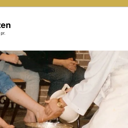
zen
 pr.