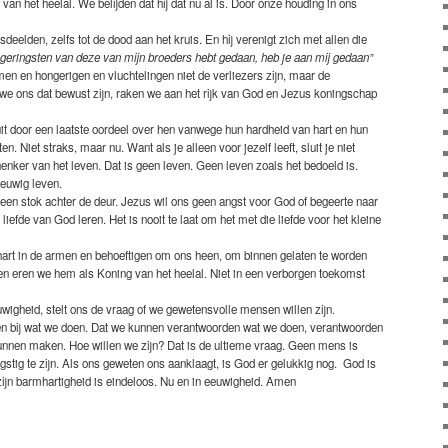
 van het heelal. We belijden dat hij dat nu al is. Door onze houding in ons
eelden, zelfs tot de dood aan het kruis. En hij verenigt zich met allen die
 geringsten van deze van mijn broeders hebt gedaan, heb je aan mij gedaan”
en en hongerigen en vluchtelingen niet de verliezers zijn, maar de
e ons dat bewust zijn, raken we aan het rijk van God en Jezus koningschap
uit door een laatste oordeel over hen vanwege hun hardheid van hart en hun
n. Niet straks, maar nu. Want als je alleen voor jezelf leeft, sluit je niet
nker van het leven. Dat is geen leven. Geen leven zoals het bedoeld is.
Eeuwig leven.
 geen stok achter de deur. Jezus wil ons geen angst voor God of begeerte naar
liefde van God leren. Het is nooit te laat om het met die liefde voor het kleine
hart in de armen en behoeftigen om ons heen, om binnen gelaten te worden
oen eren we hem als Koning van het heelal. Niet in een verborgen toekomst
wigheid, stelt ons de vraag of we gewetensvolle mensen willen zijn.
n bij wat we doen. Dat we kunnen verantwoorden wat we doen, verantwoorden
unnen maken. Hoe willen we zijn? Dat is de ultieme vraag. Geen mens is
stig te zijn. Als ons geweten ons aanklaagt, is God er gelukkig nog. God is
t zijn barmhartigheid is eindeloos. Nu en in eeuwigheid. Amen