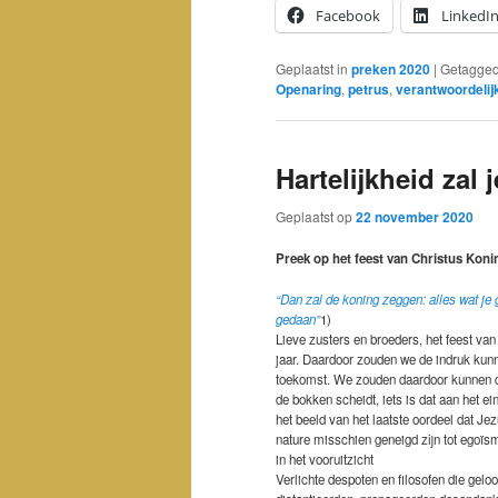
Facebook
LinkedI
Geplaatst in
preken 2020
|
Getagge
Openaring
,
petrus
,
verantwoordelij
Hartelijkheid zal
Geplaatst op
22 november 2020
Preek op het feest van Christus Koni
“Dan zal de koning zeggen: alles wat je 
gedaan”
1)
Lieve zusters en broeders, het feest van
jaar. Daardoor zouden we de indruk kunn
toekomst. We zouden daardoor kunnen den
de bokken scheidt, iets is dat aan het e
het beeld van het laatste oordeel dat J
nature misschien geneigd zijn tot egoïs
in het vooruitzicht
Verlichte despoten en filosofen die gelo