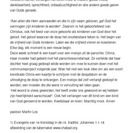
dankbaarheid, oprechtheid, onbaatzuchtigheid en alle andere goede gaven
van Gods genade.
“Aan allen die Hem aanvaarden en die in zijn naam geloven, gaf God het
vermogen zijn kinderen te worden
”. Daarom is het geboortefeest van
Christus, ook het feest van onze geboorte als kinderen van God door het
geloof. Het geloof waarvan de doop het onuitwisbare teken is. Het begin van
de vrijheid van Gods kinderen. Laten we die vrijheid vieren en koesteren.
Elke dag, elk moment is een nieuw begin.
Deze week schreef ik een kaart voor een meisje uit de parochie. Olivia.
Haar moeder had gebeld met het parochiesecretariaat. Ze vertelde dat haar
dochter heel graag gedoopt wilde worden om mee te kunnen doen met het
communieproject volgende jaar. Was het niet een leuk idee om als een soort
kerstkado Olivia een kaartje te schrijven met de doopdatum en de
uitnodiging de doop te ontvangen. Een meisje dat zelf verlangt gedoopt te
worden, een moeder die die wens in vervulling wil laten gaan.
“Het woord is vlees geworden, het heeft onder ons gewoond en wij hebben
zijn heerlijkheid aanschouwt”. Ook het verlangen van dit kind om een kind
van God genoemd te worden. Kwetsbaar en klein. Machtig mooi. Amen
pastoor Martin Los
1) Evangelie van 1e Kerstdag in de r.k. traditie: Johannes 1:1-18
afbeelding van de tabernakel www.chabad.org