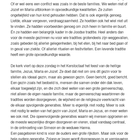
Of er wel eens een conflict was zoals in de beste families. We weten niet of
Jozef en Maria uitblonken in opvoedkundige kwaliteiten. Ze zullen
ongetwijfeld van hun kind gehouden hebben. Dat is ook eigenlijk genoeg.
Liefde, elkaar vergeven, verdraagzaamheid. Ze hoefden ook het wiel niet uit
te vinden. Ze hadden voorbeelden genoeg om zich heen in familie en buurt.
Én ze hadden een belangrijk kader in de Joodse traditie. Heel anders dan
voor de meeste gezinnen nu voor wie tradities grotendeels zijn weggevallen,
zoals gebeden bij allerlei gelegenheden, bij het eten, bij het naar bed gaan of
in geval van ziekte. Of allerlei rituelen en festiviteiten. Een levende traditie
heeft een grote opvoedkundige waarde.
De kerk viert op deze zondag in het Kerstoctaaf het feest van de heilige
familie, Jezus, Maria en Jozef. Ze doet dat niet om ons dit gezin voor te
stellen als ideaal gezin, maar als gewoon gezin. Geen bericht, goed bericht.
Een gezin zoals het bedoeld is, mensen die samen onder één dak leven,
elkaar toegewijd zijn, en die zich deel weten van een grote gemeenschap,
niet alleen de eigen naaste familie, maar de gemeenschap waarbinnen de
tradities worden doorgegeven, de wijsheid en de religieuze veerkracht van
de elkaar opvolgende generaties. Meer is eigenlijk niet nodig. Meer is ook
niet nodig te weten van het gezin van Jozef, Maria en Jezus, en meer weten
we ook niet. Die opeenvolgende generaties waarin wij mensen opgroeien en
de meeste wezenlijke dingen doorgeven en vieren, staat vandaag centraal,
in de ontmoeting van Simeon en de weduwe Hanna.
Een pasgeboren kind is voor de ouders een grote rijkdom. Maar ook voor de
hele oudere generatie. Zolang er leven wordt doorgegeven is er vernieuwing