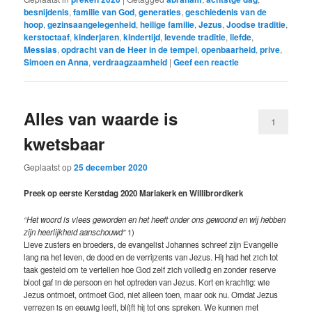
besnijdenis
,
familie van God
,
generaties
,
geschiedenis van de
hoop
,
gezinsaangelegenheid
,
heilige familie
,
Jezus
,
Joodse traditie
,
kerstoctaaf
,
kinderjaren
,
kindertijd
,
levende traditie
,
liefde
,
Messias
,
opdracht van de Heer in de tempel
,
openbaarheid
,
prive
,
Simoen en Anna
,
verdraagzaamheid
|
Geef een reactie
Alles van waarde is
1
kwetsbaar
Geplaatst op
25 december 2020
Preek op eerste Kerstdag 2020 Mariakerk en Willibrordkerk
“Het woord is vlees geworden en het heeft onder ons gewoond en wij hebben
zijn heerlijkheid aanschouwd”
1)
Lieve zusters en broeders, de evangelist Johannes schreef zijn Evangelie
lang na het leven, de dood en de verrijzenis van Jezus. Hij had het zich tot
taak gesteld om te vertellen hoe God zelf zich volledig en zonder reserve
bloot gaf in de persoon en het optreden van Jezus. Kort en krachtig: wie
Jezus ontmoet, ontmoet God, niet alleen toen, maar ook nu. Omdat Jezus
verrezen is en eeuwig leeft, blíjft hij tot ons spreken. We kunnen met