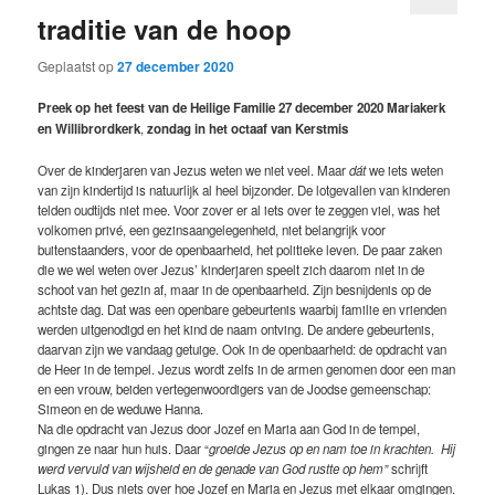
traditie van de hoop
Geplaatst op
27 december 2020
Preek op het feest van de Heilige Familie 27 december 2020 Mariakerk
en Willibrordkerk
,
zondag in het octaaf van Kerstmis
Over de kinderjaren van Jezus weten we niet veel. Maar
dát
we iets weten
van zijn kindertijd is natuurlijk al heel bijzonder. De lotgevallen van kinderen
telden oudtijds niet mee. Voor zover er al iets over te zeggen viel, was het
volkomen privé, een gezinsaangelegenheid, niet belangrijk voor
buitenstaanders, voor de openbaarheid, het politieke leven. De paar zaken
die we wel weten over Jezus’ kinderjaren speelt zich daarom niet in de
schoot van het gezin af, maar in de openbaarheid. Zijn besnijdenis op de
achtste dag. Dat was een openbare gebeurtenis waarbij familie en vrienden
werden uitgenodigd en het kind de naam ontving. De andere gebeurtenis,
daarvan zijn we vandaag getuige. Ook in de openbaarheid: de opdracht van
de Heer in de tempel. Jezus wordt zelfs in de armen genomen door een man
en een vrouw, beiden vertegenwoordigers van de Joodse gemeenschap:
Simeon en de weduwe Hanna.
Na die opdracht van Jezus door Jozef en Maria aan God in de tempel,
gingen ze naar hun huis. Daar “
groeide Jezus op en nam toe in krachten. Hij
werd vervuld van wijsheid en de genade van God rustte op hem”
schrijft
Lukas 1). Dus niets over hoe Jozef en Maria en Jezus met elkaar omgingen.