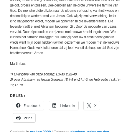
geloof, broers en zussen. Deelgenoten aan de grote universele familie van
God. De mensheid die uitziet naar de ultieme verlossing van het kwade en
de dood bij de wederkomst van Jezus. Ook wij zijn vol verwachting. Ieder
kind dat geboren wordt, mogen we opnemen in die levende traditie. Die
levende traditie, met Abraham begonnen 2) . Door de geboorte van Jezus
vervuld. Door zijn dood en verrijzenis met nieuwe kracht ingeblazen. We
kunnen het Simeon nazeggen: “Nu laat gij heer uw dienstknecht gaan in
vrede want mijn ogen hebben uw heil gezien” en we mogen met de weduwe
Hanna heel Gods volk feliciteren dat zij leeft vanuit de hoop en dat God zijn
beloften vervult. Amen
Martin Los
1) Evangelie van deze zondag: Lukas 2:22-40
2) over Abraham: 1e lezing Genesis 15:1-6 en 21:1-3; en Hebreeën 11:8,11-
12,17-19
DELEN:
Facebook
LinkedIn
X
Print
Geplaatst in
preken 2020
|
Getagged
abraham
,
achtstge dag
,