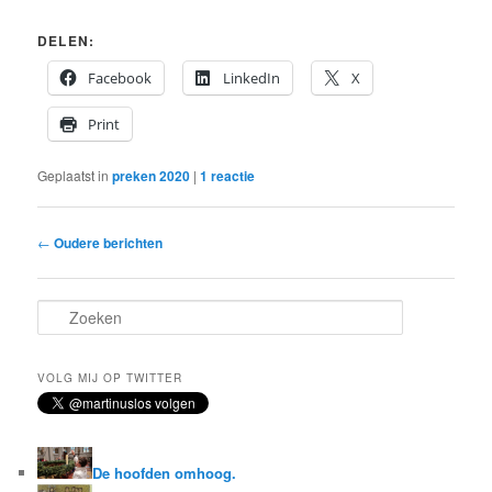
DELEN:
Facebook
LinkedIn
X
Print
Geplaatst in
preken 2020
|
1
reactie
Bericht
←
Oudere berichten
navigatie
Z
o
e
k
VOLG MIJ OP TWITTER
e
n
De hoofden omhoog.