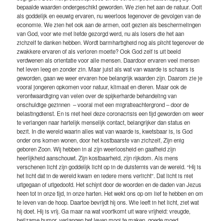
bepaalde waarden ondergeschikt geworden. We zien het aan de natuur. Ooit
als goddelijk en eeuwig ervaren, nu weerloos tegenover de gevolgen van de
economie. We zien het ook aan de armen, ooit gezien als beschermelingen
van God, voor wie met liefde gezorgd werd, nu als losers die het aan
zichzelf te danken hebben. Wordt barmhartigheid nog als plicht tegenover de
zwakkere ervaren of als verloren moeite? Ook God zelf is uit beeld
verdwenen als orientatie voor alle mensen. Daardoor ervaren veel mensen
het leven leeg en zonder zin. Maar juist als wat van waarde is schaars is
geworden, gaan we weer ervaren hoe belangrijk waarden zijn. Daarom zie je
vooral jongeren opkomen voor natuur, klimaat en dieren. Maar ook de
verontwaardiging van velen over de spijkerharde behandeling van
onschuldige gezinnen – vooral met een migratieachtergrond – door de
belastingdienst. En is niet heel deze coronacrisis een tijd geworden om weer
te verlangen naar hartelijk menselijk contact, belangrijker dan status en
bezit. In die wereld waarin alles wat van waarde is, kwetsbaar is, is God
onder ons komen wonen, door het kostbaarste van zichzelf, Zijn enig
geboren Zoon. Wij hebben in al zijn weerloosheid en gaafheid zijn
heerlijkheid aanschouwt. Zijn kostbaarheid, zijn rijkdom. Als mens
verschenen licht zijn goddelijk licht op in de duisternis van de wereld. “Hij is
het licht dat in de wereld kwam en iedere mens verlicht”. Dat licht is niet
uitgegaan of uitgedoofd. Het schijnt door de woorden en de daden van Jezus
heen tot in onze tijd, in onze harten. Het wekt ons op om lief te hebben en om
te leven van de hoop. Daartoe bevrijdt hij ons. Wie leeft in het licht, ziet wat
hij doet. Hij is vrij. Ga maar na wat voortkomt uit ware vrijheid: vreugde,
heilzame humor, verlangen het leven mooi te maken, goede moed,