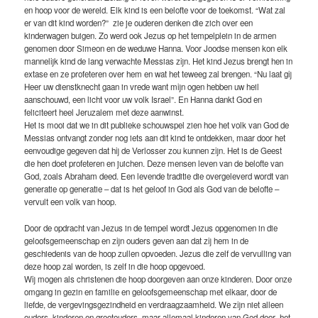
en hoop voor de wereld. Elk kind is een belofte voor de toekomst. “Wat zal
er van dit kind worden?” zie je ouderen denken die zich over een
kinderwagen buigen. Zo werd ook Jezus op het tempelplein in de armen
genomen door Simeon en de weduwe Hanna. Voor Joodse mensen kon elk
mannelijk kind de lang verwachte Messias zijn. Het kind Jezus brengt hen in
extase en ze profeteren over hem en wat het teweeg zal brengen. “Nu laat gij
Heer uw dienstknecht gaan in vrede want mijn ogen hebben uw heil
aanschouwd, een licht voor uw volk Israel”. En Hanna dankt God en
feliciteert heel Jeruzalem met deze aanwinst.
Het is mooi dat we in dit publieke schouwspel zien hoe het volk van God de
Messias ontvangt zonder nog iets aan dit kind te ontdekken, maar door het
eenvoudige gegeven dat hij de Verlosser zou kunnen zijn. Het is de Geest
die hen doet profeteren en juichen. Deze mensen leven van de belofte van
God, zoals Abraham deed. Een levende traditie die overgeleverd wordt van
generatie op generatie – dat is het geloof in God als God van de belofte –
vervult een volk van hoop.
Door de opdracht van Jezus in de tempel wordt Jezus opgenomen in die
geloofsgemeenschap en zijn ouders geven aan dat zij hem in de
geschiedenis van de hoop zullen opvoeden. Jezus die zelf de vervulling van
deze hoop zal worden, is zelf in die hoop opgevoed.
Wij mogen als christenen die hoop doorgeven aan onze kinderen. Door onze
omgang in gezin en familie en geloofsgemeenschap met elkaar, door de
liefde, de vergevingsgezindheid en verdraagzaamheid. We zijn niet alleen
ouders, kinderen en grootouders, maar allemaal kinderen van God door het