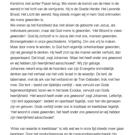
Kerstmis niet achter Pasen terug. We vieren de komst van de Heer in de
wereld in het licht van de verrijzenis. Hij is de Goede Herder. Het Levende
Brood. Het Licht der wereld. Nog steeds mogen wij in hem God ontmoeten
die mens geworden is.
We vieren op het Kerstfeest dus niet alleen de geboorte van Jezus, als
individuele persoon, maar dat God mens is geworden. “
Het Woord is vlees
geworden”.
God bij zichzelf is in Jezus één met ons, mensen geworden.
Binnengetreden in onze geschiedenis. Vrijwillig. Om ons vrij te maken.
Maar door mens te worden, is God toch eigenlijk onherkenbaar geworden,
zijn wij geneigd te denken. Hij heeft zich op die manier eerder verhuld, dan
geopenbaard. Dat klopt, zegt Johannes
“Maar het heeft onder ons gewoond
en wij hebben zijn heerlijkheid aanschouwd”.
Wij zijn getuige.
Johannes rekent erop dat de hoorders van zijn Evangelie onmiddellijk
denken aan het verhaal van het volk Israel in de woestijn. De tent, de
tabernakel, met de ark van het verbond en de Tien Geboden, trok met hen
mee. Die tent – beeld van tijdelijke verblijf – was vervuld van Gods
tegenwoordigheid, lezen we in het boek Exodus, vervuld van Gods
heerlijkheid.
“Het woord heeft onder ons gewoond”
zegt Johannes. Letterlijk:
“zijn tent opgeslagen”. bedekt en openbaart tegelijk, voor hen die geroepen
zijn en geloven. Gods verblijf onder ons is kostbaar en kwetsbaar tegelijk.
“Het woord is vlees geworden, het heeft onder ons gewoond en wij hebben
zijn heerlijkheid aanschouwd”.
“Alles van waarde is kwetsbaar” is iets wat we in onze tijd steeds meer gaan
begrijpen. Door het productieproces en de consumptiemaatschappij zijn