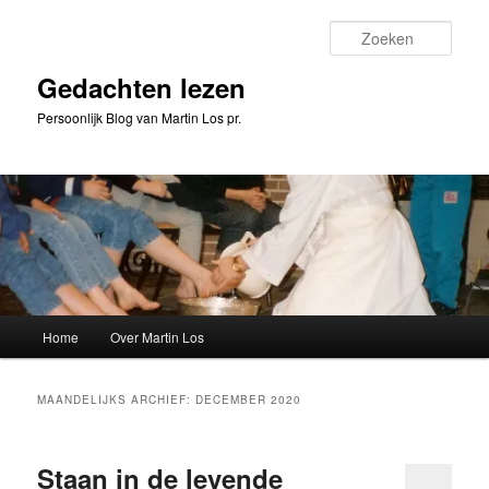
Spring
Spring
naar
naar
Zoeke
de
de
primaire
secundaire
Gedachten lezen
inhoud
inhoud
Persoonlijk Blog van Martin Los pr.
Hoofdmenu
Home
Over Martin Los
MAANDELIJKS ARCHIEF:
DECEMBER 2020
Staan in de levende