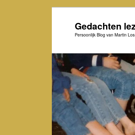
Spring
Spring
naar
naar
de
de
Gedachten le
primaire
secundaire
inhoud
inhoud
Persoonlijk Blog van Martin Los