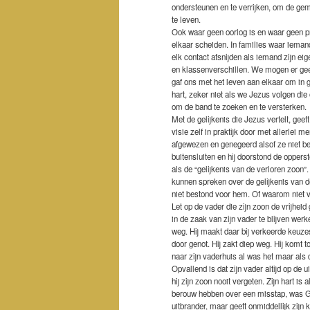
ondersteunen en te verrijken, om de gem
te leven.
Ook waar geen oorlog is en waar geen pr
elkaar scheiden. In families waar ieman
elk contact afsnijden als iemand zijn ei
en klassenverschillen. We mogen er ge
gaf ons met het leven aan elkaar om in
hart, zeker niet als we Jezus volgen di
om de band te zoeken en te versterken.
Met de gelijkenis die Jezus vertelt, geef
visie zelf in praktijk door met allerlei
afgewezen en genegeerd alsof ze niet best
buitensluiten en hij doorstond de opper
als de “gelijkenis van de verloren zoon
kunnen spreken over de gelijkenis van de
niet bestond voor hem. Of waarom niet v
Let op de vader die zijn zoon de vrijhei
in de zaak van zijn vader te blijven werk
weg. Hij maakt daar bij verkeerde keuzes.
door genot. Hij zakt diep weg. Hij komt tot
naar zijn vaderhuis al was het maar als 
Opvallend is dat zijn vader altijd op de uit
hij zijn zoon nooit vergeten. Zijn hart i
berouw hebben over een misstap, was God
uitbrander, maar geeft onmiddellijk zijn