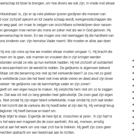
eenschap tot bloei te brengen, om hoe divers we ook zijn, in vrede met elkaar
ikkeldraad is, zijn er op vele plekken ijzeren gordijnen die mensen van
d voor zichzelf opkomt en tot zwarte schaap wordt, kerkgenootschappen die
gen weg gaat, om maar te zwijgen van onzichtbare scheidslijnen door rassen-
en genoegen mee nemen als mens en zeker niet als we in God geloven. Hij
 gemeenschap te leven. En we mogen ons niet neerleggen bij die hardheid van
e ons kinderen van ‘zijn hemelse Vader noemt. We moeten er alles aan doen
t hij ons zijn visie op hoe we moeten elkaar moeten omgaan 1). Hij bracht die
 mensen om te gaan, ook mannen en vrouwen die in zijn kringen werden
onden omdat ze iets op hun kerfstok hadden. Hij liet zichzelf uit solidariteit
ste eenzaamheid om de wereld te redden. De gelijkenis is algemeen bekend
”. Maar zet die benaming ons niet op het verkeerde been? Je zou net zo goed
 verbitterde zoon die het feest niet mee wilde vieren en deed alsof zijn broer
eeleer “de gelijkenis van de barmhartige vader en zijn zonen”.
d geeft om een eigen keuze te maken. Hij verplichte hem niet om zo te zeggen
en. Dat was tot niet zo lang geleden heel gebruikelijk. De zoon gaat zijn eigen
 Niet omdat hij zijn eigen talent ontwikkelde, maar omdat hij zich laat leiden
 het inzicht dat de varkens die hij hoedt beter af zijn dan hij. Hij verlangt terug
dagloner. Hij heeft berouw en keert om.
kijk blijkt te staan. Eigenlijk de hele tijd al, misschien al jaren. In zijn hart is
s als het ware een magneet die de zoon aantrekt. Als wij, mensen, ernstig
 al aan het werk om ons naar zich toe te trekken. Hij geeft zijn zoon geen
 knechten opdracht om een feestmaal aan te richten.