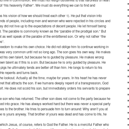
 of “his heavenly Father”. We must do everything we can to find and
us his vision of how we should treat each other 1). He put that vision into
 kinds of people, including men and women who were rejected in his circles and
hey did not live up to the expectations of decent people. He let himself being
. The parable is commonly known as the “parable of the prodigal son.” But
as well speak of the parable of the embittered son. Or why not rather “the
ns”.
freedom to make his own choice. He did not oblige him to continue working in
t was very common until not so long ago. The son goes his own way. He makes
d his own talent, but because he is guided by pleasure. He makes wrong
n talent as if this is a sin. But because he is only guided by pleasure. He
pigs he ultimately tends are better off than him. He longs to return to his
. He repents and turns back.
n the lookout. Actually all the time, maybe for years. In his heart he has never
gnet that attracts the son. If we humans deeply repent of a transgression, God
lf. He does not scold his son, but immediately orders his servants to prepare
 the son who has returned. The other son does not come to the party because he
ted into grace. He has always worked hard but there was never a special party
oes to the brother. He tries to persuade him to turn around: Why aren’t you at
e is yours anyway. That brother of yours was dead and has come to life, he
 which Jesus, of course, refers to God the Father. He is a merciful Father who