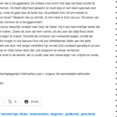
oon die is teruggekeerd. De andere zoon komt niet naar het feest omdat hij
nomen. Hij heeft altijd hard gewerkt en nooit was er een feest speciaal voor
, maar hij gaat naar de broer toe. Hij probeert hem tot ommekeer te
 broer? Waarom ben je niet blij. Al het mijne is toch van jou. Die broer van
was verloren en is teruggevonden”.
zus natuurlijk verwijst naar God, de Vader. Hij is een barmhartige Vader die
 maken. Zowel de zoon die hem verliet, als de zoon die altijd thuis bleef.
uw begin te maken. Doordat we omkeren van verkeerde wegen; omdat we
We mogen in ons berouw God zelf als liefhebbende Vader aan het werk
e ook door niet langer verbitterd zijn omdat God zondaars genadig is en een
zijn en niets liever doen dan zelf vergeven en elkaar omhelzen.
lente in de wereld die zo snakt naar een nieuw begin van vrijheid en vrede.
eertigdagentijd (Halfvasten) jaar c volgens het wereldwijde katholieke
ll)
n
X
Print
d
bamhartige VAder
,
buitensluiten
,
dagloner
,
gelijkenis
,
geschenk