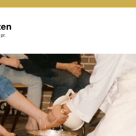
zen
 pr.