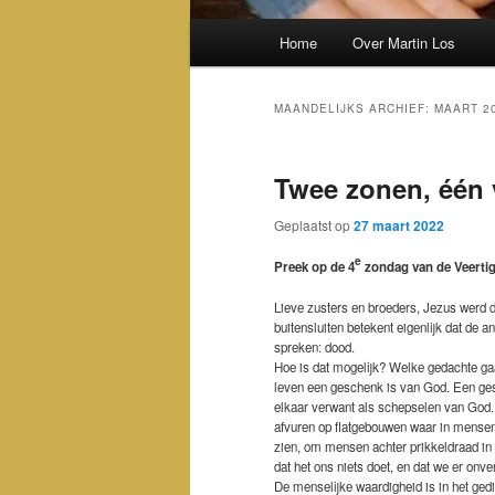
Hoofdmenu
Home
Over Martin Los
MAANDELIJKS ARCHIEF:
MAART 2
Twee zonen, één 
Geplaatst op
27 maart 2022
e
Preek op de 4
zondag van de Veertig
Lieve zusters en broeders, Jezus werd d
buitensluiten betekent eigenlijk dat de an
spreken: dood.
Hoe is dat mogelijk? Welke gedachte gaa
leven een geschenk is van God. Een ges
elkaar verwant als schepselen van God.
afvuren op flatgebouwen waar in mense
zien, om mensen achter prikkeldraad in 
dat het ons niets doet, en dat we er onve
De menselijke waardigheid is in het ge