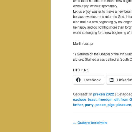
likes to let his children make new begin
without joy, without spontanety.
Let us enjoy Easter to make a new begin
because we desire to return to God. In 
also make a new beginning by no longer b
be happy and do nothing more than forg
world so longing for a new beginning of
Martin Los, pr
1) Sermon on the Gospel of the 4th Sun
picture: Stained glass cathedral South 
DELEN:
Facebook
LinkedI
Geplaatst in
preken 2022
|
Getagge
exclude
,
feast
,
freedom
,
gift from 
father
,
party
,
peace
,
pigs
,
pleasure
Bericht
←
Oudere berichten
navigatie