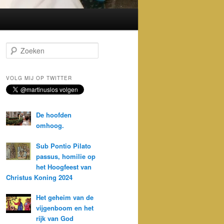
Z
o
e
k
VOLG MIJ OP TWITTER
e
n
De hoofden
omhoog.
Sub Pontio Pilato
passus, homilie op
het Hoogfeest van
Christus Koning 2024
Het geheim van de
vijgenboom en het
rijk van God