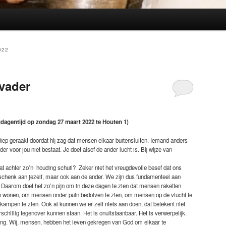
022
vader
dagentijd op zondag 27 maart 2022 te Houten 1)
iep geraakt doordat hij zag dat mensen elkaar buitensluiten. Iemand anders
der voor jou niet bestaat. Je doet alsof de ander lucht is. Bij wijze van
t achter zo’n houding schuil? Zeker niet het vreugdevolle besef dat ons
chenk aan jezelf, maar ook aan de ander. We zijn dus fundamenteel aan
 Daarom doet het zo’n pijn om in deze dagen te zien dat mensen raketten
n wonen, om mensen onder puin bedolven te zien, om mensen op de vlucht te
kampen te zien. Ook al kunnen we er zelf niets aan doen, dat betekent niet
rschillig tegenover kunnen staan. Het is onuitstaanbaar. Het is verwerpelijk.
ding. Wij, mensen, hebben het leven gekregen van God om elkaar te