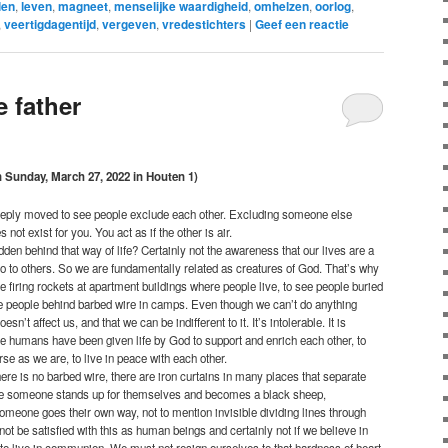
len
,
leven
,
magneet
,
menselijke waardigheid
,
omhelzen
,
oorlog
,
,
veertigdagentijd
,
vergeven
,
vredestichters
|
Geef een reactie
 father
 Sunday, March 27, 2022 in Houten 1)
eeply moved to see people exclude each other. Excluding someone else
not exist for you. You act as if the other is air.
den behind that way of life? Certainly not the awareness that our lives are a
lso to others. So we are fundamentally related as creatures of God. That’s why
e firing rockets at apartment buildings where people live, to see people buried
see people behind barbed wire in camps. Even though we can’t do anything
sn’t affect us, and that we can be indifferent to it. It’s intolerable. It is
We humans have been given life by God to support and enrich each other, to
se as we are, to live in peace with each other.
re is no barbed wire, there are iron curtains in many places that separate
ere someone stands up for themselves and becomes a black sheep,
 someone goes their own way, not to mention invisible dividing lines through
ot be satisfied with this as human beings and certainly not if we believe in
 to live in communion. We must not resign ourselves to that hardness of heart