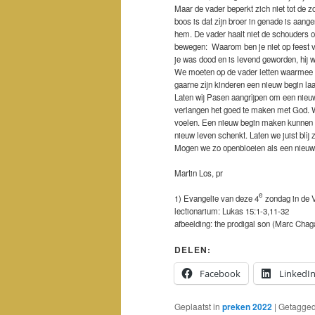
Maar de vader beperkt zich niet tot de z
boos is dat zijn broer in genade is aange
hem. De vader haalt niet de schouders op
bewegen: Waarom ben je niet op feest van
je was dood en is levend geworden, hij 
We moeten op de vader letten waarmee Je
gaarne zijn kinderen een nieuw begin laat
Laten wij Pasen aangrijpen om een nie
verlangen het goed te maken met God. 
voelen. Een nieuw begin maken kunnen w
nieuw leven schenkt. Laten we juist blij 
Mogen we zo openbloeien als een nieuwe 
Martin Los, pr
e
1) Evangelie van deze 4
zondag in de V
lectionarium: Lukas 15:1-3,11-32
afbeelding: the prodigal son (Marc Chaga
DELEN:
Facebook
LinkedI
Geplaatst in
preken 2022
|
Getagge