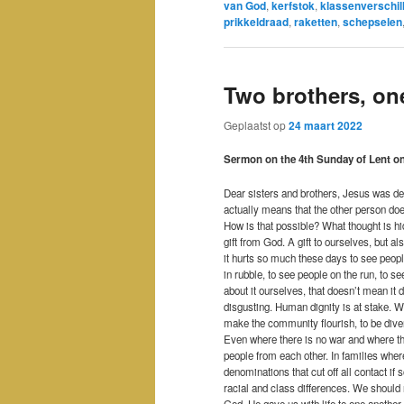
van God
,
kerfstok
,
klassenverschil
prikkeldraad
,
raketten
,
schepselen
Two brothers, one
Geplaatst op
24 maart 2022
Sermon on the 4th Sunday of Lent on
Dear sisters and brothers, Jesus was d
actually means that the other person does 
How is that possible? What thought is hid
gift from God. A gift to ourselves, but a
it hurts so much these days to see peopl
in rubble, to see people on the run, to 
about it ourselves, that doesn’t mean it doe
disgusting. Human dignity is at stake. 
make the community flourish, to be diver
Even where there is no war and where the
people from each other. In families wh
denominations that cut off all contact if
racial and class differences. We should n
God. He gave us with life to one another