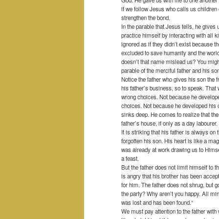
if we follow Jesus who calls us children
strengthen the bond.
In the parable that Jesus tells, he gives 
practice himself by interacting with all
ignored as if they didn’t exist because t
excluded to save humanity and the world
doesn’t that name mislead us? You might 
parable of the merciful father and his so
Notice the father who gives his son the 
his father’s business, so to speak. Tha
wrong choices. Not because he develope
choices. Not because he developed his ow
sinks deep. He comes to realize that the 
father’s house, if only as a day labourer
It is striking that his father is always o
forgotten his son. His heart is like a ma
was already at work drawing us to Himse
a feast.
But the father does not limit himself to
is angry that his brother has been accep
for him. The father does not shrug, but g
the party? Why aren’t you happy. All min
was lost and has been found.”
We must pay attention to the father with