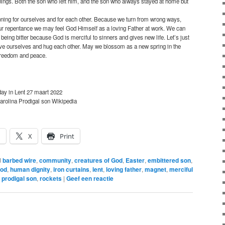
nings. Both the son who left him, and the son who always stayed at home but
ning for ourselves and for each other. Because we turn from wrong ways,
our repentance we may feel God Himself as a loving Father at work. We can
eing bitter because God is merciful to sinners and gives new life. Let’s just
ive ourselves and hug each other. May we blossom as a new spring in the
 freedom and peace.
day in Lent 27 maart 2022
Carolina Prodigal son Wikipedia
n
X
Print
d
barbed wire
,
community
,
creatures of God
,
Easter
,
embittered son
,
God
,
human dignity
,
iron curtains
,
lent
,
loving father
,
magnet
,
merciful
,
prodigal son
,
rockets
|
Geef een reactie