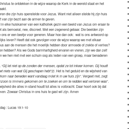
hristus te ontdekken in de wijze waarop de Kerk in de wereld staat en het
aakt.
 die zijn huis openstelde voor Jezus. Want niet alleen stelde hij zijn huis
ft van zijn bezit aan de armen te geven.
in elke huiskamer van een katholiek gezin een beeld van Jezus om eraan te
iet als bemoeial, nee, discreet. Met een zegenend gebaar. Die beelden zijn
we ons er een beetje voor generen. Maar hoe dan ook: wat is ons antwoord op
lijks leven? Heeft dat ook gevolgen voor de wijze waarop we met elkaar
 aan de mensen die het moeilijk hebben door armoede of ziekte of verlies?
en hebben? Als we Gods barmhartigheid ervaren en vieren, zijn we dan zelf
 we hen niet met een schuin oog als leden van een groep, maar benaderen
.
“Gij let niet op de zonden der mensen, opdat ze tot inkeer komen. Gij houdt
t niets van wat Gij geschapen hebt”2)
. Het is het geduld en de wijsheid van
“kom naar beneden want vandaag móet ik in uw huis zijn”.
Vergeet niet, zegt
zoon is immers gekomen om te zoeken en om te redden wat verloren was
”.
jsheid die alles in stand houdt tot alles is volbracht. Daar hoort ook bij dat
even. Zowaar Christus in ons huis te gast wil zijn. Amen
dag : Lucas 19:1-10