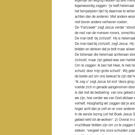
tegenwoordig zeggen: “je leeft helemaal 
het tempelplein lijkt hij daarmee te wil
achten dan de anderen. Met andere woor
niet boven andere verheven voelen.
De “Farizeeër” zegt Jezus verder “stond 
de rest van de mensen rovers, onrechtvaa
De man bidt ‘bij zichzelf’. Hij is helemaa
De man bad bij zichzelf, zegt Jezus. Hij s
bidden en denken dat je bidt maar alleen 
De tollenaar die helemaal achteraan ston
zichzelf, maar zijn gebed was een hartekr
Om te zeggen: Ik ben het Heer, ik heb he
schuld, door mijn grote schuld”. Wij gebr
de boete-act om ons bewust te zijn dat 
“Ik zeg u” zegt Jezus tot slot “deze ging
voelde zich in genade aangenomen door
Is dat niet de bedoeling van ons gebed 
we zijn, hoe verder we van God afstaa
verheft. Hooghartig wil zeggen dat je an
hoger acht dan je zelf en er voor anderen 
In de eerste lezing (uit het Boek Jesus
gebed reikt tot de wolken”
. 2) Overal in
vruchtbaar bidden zijn om zo te zeggen
steken. “vergeef ons onze schulden zoal