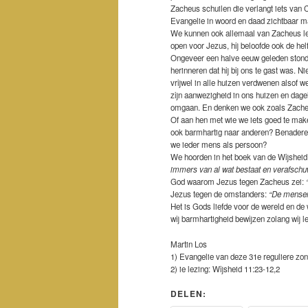
Zacheus schuilen die verlangt iets van C
Evangelie in woord en daad zichtbaar m
We kunnen ook allemaal van Zacheus leren
open voor Jezus, hij beloofde ook de hel
Ongeveer een halve eeuw geleden stond 
herinneren dat hij bij ons te gast was. N
vrijwel in alle huizen verdwenen alsof 
zijn aanwezigheid in ons huizen en dage
omgaan. En denken we ook zoals Zacheus
Of aan hen met wie we iets goed te mak
ook barmhartig naar anderen? Benaderen
we ieder mens als persoon?
We hoorden in het boek van de Wijsheid
immers van al wat bestaat en verafschuw
God waarom Jezus tegen Zacheus zei:
Jezus tegen de omstanders:
“De mensen
Het is Gods liefde voor de wereld en de wi
wij barmhartigheid bewijzen zolang wij l
Martin Los
1) Evangelie van deze 31e reguliere zon
2) ie lezing: Wijsheid 11:23-12,2
DELEN: