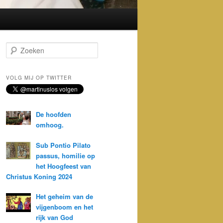
Z
o
e
k
VOLG MIJ OP TWITTER
e
n
De hoofden
omhoog.
Sub Pontio Pilato
passus, homilie op
het Hoogfeest van
Christus Koning 2024
Het geheim van de
vijgenboom en het
rijk van God