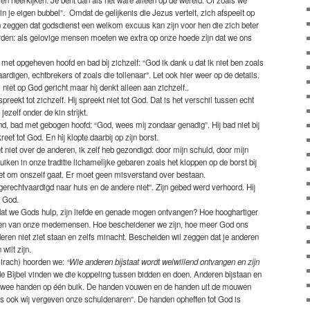
in je eigen bubbel”. Omdat de gelijkenis die Jezus vertelt, zich afspeelt op
len zeggen dat godsdienst een welkom excuus kan zijn voor hen die zich beter
den: als gelovige mensen moeten we extra op onze hoede zijn dat we ons
met opgeheven hoofd en bad bij zichzelf: “God ik dank u dat ik niet ben zoals
rdigen, echtbrekers of zoals die tollenaar”. Let ook hier weer op de details.
l niet op God gericht maar hij denkt alleen aan zichzelf..
preekt tot zichzelf. Hij spreekt niet tot God. Dat is het verschil tussen echt
jezelf onder de kin strijkt.
d, bad met gebogen hoofd: “God, wees mij zondaar genadig”. Hij bad niet bij
eet tot God. En hij klopte daarbij op zijn borst.
t niet over de anderen, ik zelf heb gezondigd: door mijn schuld, door mijn
uiken in onze traditie lichamelijke gebaren zoals het kloppen op de borst bij
het om onszelf gaat. Er moet geen misverstand over bestaan.
 gerechtvaardigd naar huis en de andere niet”. Zijn gebed werd verhoord. Hij
 God.
dat we Gods hulp, zijn liefde en genade mogen ontvangen? Hoe hooghartiger
n en van onze medemensen. Hoe bescheidener we zijn, hoe meer God ons
deren niet ziet staan en zelfs minacht. Bescheiden wil zeggen dat je anderen
wilt zijn.
 Sirach) hoorden we:
“Wie anderen bijstaat wordt welwillend ontvangen en zijn
 de Bijbel vinden we die koppeling tussen bidden en doen. Anderen bijstaan en
 twee handen op één buik. De handen vouwen en de handen uit de mouwen
s ook wij vergeven onze schuldenaren”. De handen opheffen tot God is