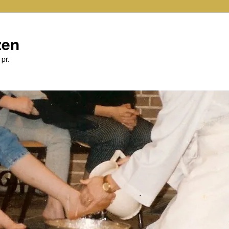
zen
 pr.