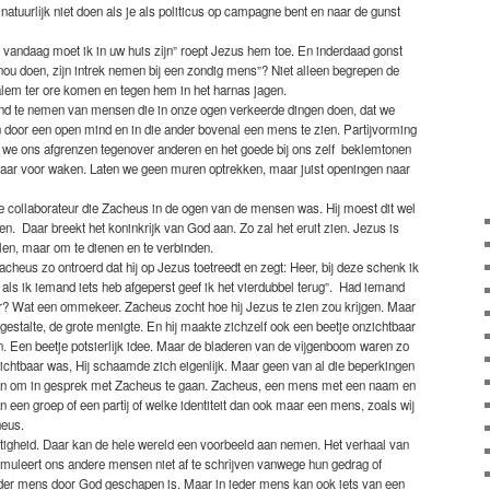
natuurlijk niet doen als je als politicus op campagne bent en naar de gunst
vandaag moet ik in uw huis zijn” roept Jezus hem toe. En inderdaad gonst
 nou doen, zijn intrek nemen bij een zondig mens”? Niet alleen begrepen de
alem ter ore komen en tegen hem in het harnas jagen.
tand te nemen van mensen die in onze ogen verkeerde dingen doen, dat we
door een open mind en in die ander bovenal een mens te zien. Partijvorming
t we ons afgrenzen tegenover anderen en het goede bij ons zelf beklemtonen
j daar voor waken. Laten we geen muren optrekken, maar juist openingen naar
ie collaborateur die Zacheus in de ogen van de mensen was. Hij moest dit wel
. Daar breekt het koninkrijk van God aan. Zo zal het eruit zien. Jezus is
len, maar om te dienen en te verbinden.
acheus zo ontroerd dat hij op Jezus toetreedt en zegt: Heer, bij deze schenk ik
 als ik iemand iets heb afgeperst geef ik het vierdubbel terug”. Had iemand
ar? Wat een ommekeer. Zacheus zocht hoe hij Jezus te zien zou krijgen. Maar
e gestalte, de grote menigte. En hij maakte zichzelf ook een beetje onzichtbaar
. Een beetje potsierlijk idee. Maar de bladeren van de vijgenboom waren zo
onzichtbaar was, Hij schaamde zich eigenlijk. Maar geen van al die beperkingen
an om in gesprek met Zacheus te gaan. Zacheus, een mens met een naam en
een groep of een partij of welke identiteit dan ook maar een mens, zoals wij
heus.
igheid. Daar kan de hele wereld een voorbeeld aan nemen. Het verhaal van
muleert ons andere mensen niet af te schrijven vanwege hun gedrag of
ieder mens door God geschapen is. Maar in ieder mens kan ook iets van een