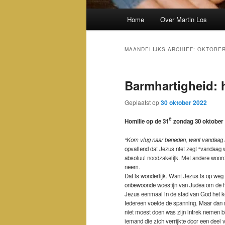
Hoofdmenu
Home
Over Martin Los
MAANDELIJKS ARCHIEF:
OKTOBER
Barmhartigheid: 
Geplaatst op
30 oktober 2022
e
Homilie op de 31
zondag 30 oktober 
“Kom vlug naar beneden, want vandaag m
opvallend dat Jezus niet zegt “vandaag wil
absoluut noodzakelijk. Met andere woorde
neem.
Dat is wonderlijk. Want Jezus is op weg 
onbewoonde woestijn van Judea om de ho
Jezus eenmaal in de stad van God het ko
Iedereen voelde de spanning. Maar dan m
niet moest doen was zijn intrek nemen b
iemand die zich verrijkte door een deel