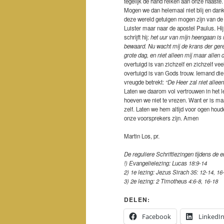
tegelijk de hand reiken aan onze naaste.
Mogen we dan helemaal niet blij en dankb
deze wereld getuigen mogen zijn van de
Luister maar naar de apostel Paulus. Hij 
schrijft hij:
het uur van mijn heengaan is n
bewaard. Nu wacht mij de krans der ger
grote dag, en niet alleen mij maar allen d
overtuigd is van zichzelf en zichzelf ve
overtuigd is van Gods trouw. Iemand die 
vreugde betrekt:
“De Heer zal niet allee
Laten we daarom vol vertrouwen in het 
hoeven we niet te vrezen. Want er is ma
zelf. Laten we hem altijd voor ogen houd
onze voorsprekers zijn. Amen
Martin Los, pr.
De reguliere Schriftlezingen tijdens de
!) Evangelielezing: Lucas 18:9-14
2) 1e lezing: Jezus Sirach 35: 12-14, 16
3) 2e lezing: 2 Timotheus 4:6-8, 16-18
DELEN:
Facebook
LinkedI