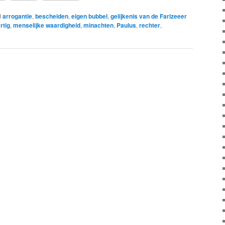
d
arrogantie
,
bescheiden
,
eigen bubbel
,
gelijkenis van de Farizeeer
rtig
,
menselijke waardigheid
,
minachten
,
Paulus
,
rechter
,