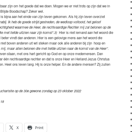
aar zijn om het goede dat we doen. Mogen we er niet trots op zijn dat we in
 Blijde Boodschap? Zeker wel.
is bijna aan het einde van zijn leven gekomen. Als hij zijn leven overziet
abij. Ik heb de goede strijd gestreden, de wedloop voltooid, het geloof
echtigheid waarmee de Heer, de rechtvaardige Rechter mij zal belonen op de
ie met liefde uitzien naar zijn komst”.3)
Hier is niet iemand aan het woord die
el beter vindt dan anderen. Hier is een gelovige mens aan het woord die
niet boven anderen uit wil steken maar ook alle anderen bij zijn hoop en
n mij, maar allen belonen die met liefde uitzien naar de komst van de Heer”.
leven staan, met ons hart gericht op God en op onze medemensen. Dan
ar één rechtvaardige rechter en dat is onze Heer en Heiland Jezus Christus
en. Heel ons leven lang. Hij is onze helper. En de andere mensen? Zij zullen
 eucharistie op de 30e gewone zondag op 23 oktober 2022
-18
n
X
Print