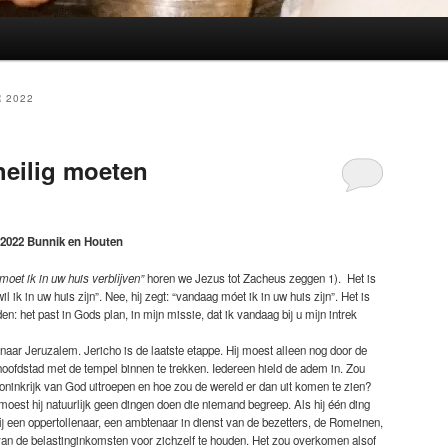
 2022
heilig moeten
2022 Bunnik en Houten
oet ik in uw huis verblijven”
horen we Jezus tot Zacheus zeggen 1). Het is
 ik in uw huis zijn”. Nee, hij zegt: “vandaag móet ik in uw huis zijn”. Het is
n: het past in Gods plan, in mijn missie, dat ik vandaag bij u mijn intrek
naar Jeruzalem. Jericho is de laatste etappe. Hij moest alleen nog door de
ofdstad met de tempel binnen te trekken. Iedereen hield de adem in. Zou
ninkrijk van God uitroepen en hoe zou de wereld er dan uit komen te zien?
oest hij natuurlijk geen dingen doen die niemand begreep. Als hij één ding
ij een oppertollenaar, een ambtenaar in dienst van de bezetters, de Romeinen,
 van de belastinginkomsten voor zichzelf te houden. Het zou overkomen alsof