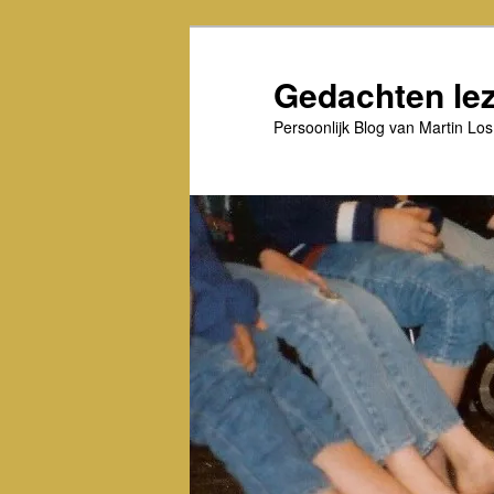
Spring
Spring
naar
naar
de
de
Gedachten le
primaire
secundaire
inhoud
inhoud
Persoonlijk Blog van Martin Los