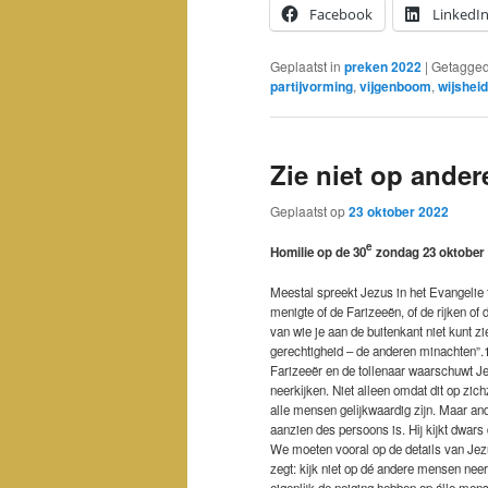
Facebook
LinkedI
Geplaatst in
preken 2022
|
Getagge
partijvorming
,
vijgenboom
,
wijsheid
Zie niet op ander
Geplaatst op
23 oktober 2022
e
Homilie op de 30
zondag 23 oktober 2
Meestal spreekt Jezus in het Evangelie t
menigte of de Farizeeën, of de rijken o
van wie je aan de buitenkant niet kunt zi
gerechtigheid – de anderen minachten”.
Farizeeër en de tollenaar waarschuwt J
neerkijken. Niet alleen omdat dit op zich
alle mensen gelijkwaardig zijn. Maar an
aanzien des persoons is. Hij kijkt dwars
We moeten vooral op de details van Jezu
zegt: kijk niet op dé andere mensen nee
eigenlijk de neiging hebben op álle mens