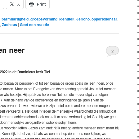
n
X
Print
d
barmhartigheid
,
groepsvorming
,
identiteit
,
Jericho
,
oppertollenaar
,
,
Zacheus
|
Geef een reactie
en neer
2
022 in de Dominicus kerk Tiel
ot bepaalde personen, of tot een bepaalde groep zoals de leerlingen, of de
f de armen. Maar in het Evangelie van deze zondag spreekt Jezus tot mensen
en wie het zijn. Hij sprak zo horen we “tot hen die – overtuigd van eigen
1) Aan de hand van de ontroerende en indringende gelijkenis van de
ezus ervoor dat we – wie we ook zijn – niet op de andere mensen mogen
zelf verkeerd is. Het gaat in tegen de menselijke waardigheid die inhoudt dat
deren minachten schaadt ook onszelf in onze verhouding tot God bij wie geen
 door menselijke arrogantie en schone schijn heen.
s woorden letten. Jezus zegt niet: “kijk niet op andere mensen neer” maar hij
r. Kennelijk is het zo, dat als we eenmaal op één mens neerkijken, we
en neerkijken. Je bent dan als het ware alleen op de wereld. Of zoals we