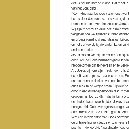
Jezus heulde met de vijand. Dat moet je 
van het volk dingt.
“Kom vlug naar beneden, Zacheus, want 
het nu door de menigte: “hoe kan hij dat
mensen er niets van, het zou ook Jeruz
Wij zijn meestal zo druk bezig met afs
vergeten hoe we anderen kunnen winnen 
en groepsvorming draagt daaraan bij da
en het verkeerde bij de ander. Laten wi
anderen zoeken
Jezus móest wel zijn intrek nemen bij d
doen, om zo Gods barmhartigheid te tonen
niet gekomen om te heersen en te verde
Als Jezus bij hem zijn intrek neemt, is Z
de helft van mijn bezit aan de armen. En
dat ooit kunnen denken van een tollena
alles leek in de weg te staan. Zijn klein
door in een wilde vijgenboom te klimmen
groot en het loof zo dicht dat hij bijna 
en hindernissen weerhielden Jezus erv
een gezicht. Geen vertegenwoordiger van 
allen mens zijn. Jezus is te gast bij Zac
Wat een overwinning van Gods barmhart
de ontmoeting van Jezus en Zacheus sti
positie in de wereld. Nog afgezien dat 