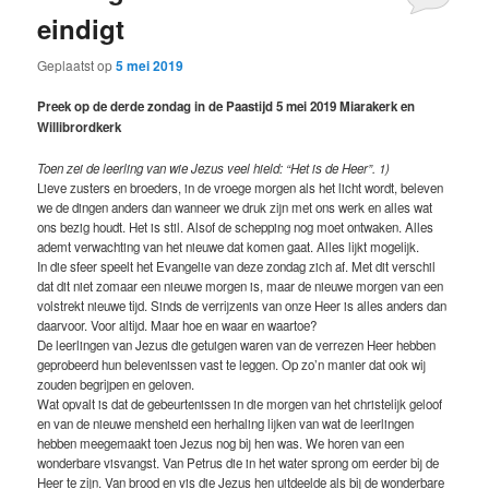
eindigt
Geplaatst op
5 mei 2019
Preek op de derde zondag in de Paastijd 5 mei 2019 Miarakerk en
Willibrordkerk
Toen zei de leerling van wie Jezus veel hield: “Het is de Heer”. 1)
Lieve zusters en broeders, in de vroege morgen als het licht wordt, beleven
we de dingen anders dan wanneer we druk zijn met ons werk en alles wat
ons bezig houdt. Het is stil. Alsof de schepping nog moet ontwaken. Alles
ademt verwachting van het nieuwe dat komen gaat. Alles lijkt mogelijk.
In die sfeer speelt het Evangelie van deze zondag zich af. Met dit verschil
dat dit niet zomaar een nieuwe morgen is, maar de nieuwe morgen van een
volstrekt nieuwe tijd. Sinds de verrijzenis van onze Heer is alles anders dan
daarvoor. Voor altijd. Maar hoe en waar en waartoe?
De leerlingen van Jezus die getuigen waren van de verrezen Heer hebben
geprobeerd hun belevenissen vast te leggen. Op zo’n manier dat ook wij
zouden begrijpen en geloven.
Wat opvalt is dat de gebeurtenissen in die morgen van het christelijk geloof
en van de nieuwe mensheid een herhaling lijken van wat de leerlingen
hebben meegemaakt toen Jezus nog bij hen was. We horen van een
wonderbare visvangst. Van Petrus die in het water sprong om eerder bij de
Heer te zijn. Van brood en vis die Jezus hen uitdeelde als bij de wonderbare