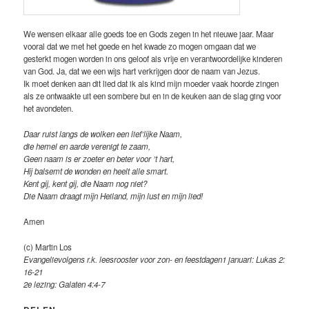
We wensen elkaar alle goeds toe en Gods zegen in het nieuwe jaar. Maar
vooral dat we met het goede en het kwade zo mogen omgaan dat we
gesterkt mogen worden in ons geloof als vrije en verantwoordelijke kinderen
van God. Ja, dat we een wijs hart verkrijgen door de naam van Jezus.
Ik moet denken aan dit lied dat ik als kind mijn moeder vaak hoorde zingen
als ze ontwaakte uit een sombere bui en in de keuken aan de slag ging voor
het avondeten.
Daar ruist langs de wolken een lief’lijke Naam,
die hemel en aarde verenigt te zaam,
Geen naam is er zoeter en beter voor ’t hart,
Hij balsemt de wonden en heelt alle smart.
Kent gij, kent gij, die Naam nog niet?
Die Naam draagt mijn Heiland, mijn lust en mijn lied!
Amen
(c) Martin Los
Evangelievolgens r.k. leesrooster voor zon- en feestdagen1 januari: Lukas 2:
16-21
2e lezing: Galaten 4:4-7