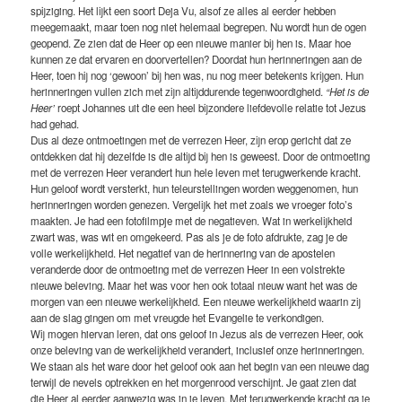
spijziging. Het lijkt een soort Deja Vu, alsof ze alles al eerder hebben
meegemaakt, maar toen nog niet helemaal begrepen. Nu wordt hun de ogen
geopend. Ze zien dat de Heer op een nieuwe manier bij hen is. Maar hoe
kunnen ze dat ervaren en doorvertellen? Doordat hun herinneringen aan de
Heer, toen hij nog ‘gewoon’ bij hen was, nu nog meer betekenis krijgen. Hun
herinneringen vullen zich met zijn altijddurende tegenwoordigheid.
“Het is de
Heer’
roept Johannes uit die een heel bijzondere liefdevolle relatie tot Jezus
had gehad.
Dus al deze ontmoetingen met de verrezen Heer, zijn erop gericht dat ze
ontdekken dat hij dezelfde is die altijd bij hen is geweest. Door de ontmoeting
met de verrezen Heer verandert hun hele leven met terugwerkende kracht.
Hun geloof wordt versterkt, hun teleurstellingen worden weggenomen, hun
herinneringen worden genezen. Vergelijk het met zoals we vroeger foto’s
maakten. Je had een fotofilmpje met de negatieven. Wat in werkelijkheid
zwart was, was wit en omgekeerd. Pas als je de foto afdrukte, zag je de
volle werkelijkheid. Het negatief van de herinnering van de apostelen
veranderde door de ontmoeting met de verrezen Heer in een volstrekte
nieuwe beleving. Maar het was voor hen ook totaal nieuw want het was de
morgen van een nieuwe werkelijkheid. Een nieuwe werkelijkheid waarin zij
aan de slag gingen om met vreugde het Evangelie te verkondigen.
Wij mogen hiervan leren, dat ons geloof in Jezus als de verrezen Heer, ook
onze beleving van de werkelijkheid verandert, inclusief onze herinneringen.
We staan als het ware door het geloof ook aan het begin van een nieuwe dag
terwijl de nevels optrekken en het morgenrood verschijnt. Je gaat zien dat
die Heer al eerder aanwezig was in je leven. Met terugwerkende kracht ga je