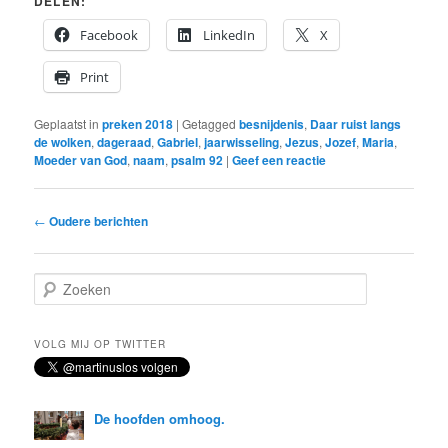
DELEN:
Facebook
LinkedIn
X
Print
Geplaatst in
preken 2018
|
Getagged
besnijdenis
,
Daar ruist langs
de wolken
,
dageraad
,
Gabriel
,
jaarwisseling
,
Jezus
,
Jozef
,
Maria
,
Moeder van God
,
naam
,
psalm 92
|
Geef een reactie
Bericht
←
Oudere berichten
navigatie
Z
o
e
k
VOLG MIJ OP TWITTER
e
n
De hoofden omhoog.