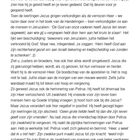
zien hoe hij je geleid heeft en je leven gedeeld. Dat hij deuren voor je
geopend heeft.
Toen de leerlingen Jezus gingen verkondigen als de verrezen Heer – we
lazen daar over in het boek van de Handelingen – toen verkondigden ze aan
de mensen in Jeruzalem:
“De God van onze vaderen heeft Jezus ten leven
opgewekt, aan wie gij u vergrepen hebt door hem aan het kruis te slaan
”. Het
lijkt een beschuldiging: ‘bewoners van Jeruzalem, jullie hebben het
verknoeid bij God’. Maar nee, integendeel, ze zeggen:
“Hem heeft God aan
zijn rechterhand gezet om aan Israël bekering en kwijtschelding van zonden
te schenken”
. 2)
Ziet u, zusters en broeders, hoe ook hier alles wordt omgekeerd: Jezus die
zij gekruisigd hebben, wordt, als zij geloven, tot hun verlosser en herder.
Want hij is de verrezen Heer. De boodschap van de apostelen is: Het is nog
niet te laat. Jullie staan aan de morgen van een nieuwe wereld. Zelfs jullie
wandaad maakt hij tot teken van hoop en vergeving.
Zó geneest Jezus ook de herinnering van Petrus. Hij heeft tot driemaal toe
zijn Heer verloochend. Uit zwakheid. Hij vreesde voor zijn leven toen
mensen hem op Goede Vrijdag vroegen: jij hoort toch ook bij die Jezus?
Maar Jezus verandert ook hier negatief in positief. Hij heeft gezegd tegen
zijn leerlingen bij zijn afscheid:
“Geen grote liefde heeft hij dan die zijn leven
geeft voor zijn vrienden”
. Nu laat Jezus die vriendschap blijken door Petrus
zijn zwakheid te vergeven. Hij raakt de pijnlijke herinneringen van Petrus
aan: Heb je werkelijk lief. Petrus voelt zich gekend en bemind.
“Heer, u weet
dat ik u lief heb”.
Zijn zwakke punt maakt Jezus tot zijn kracht:
“weid mijn
schapen!”
Nu kan Petrus de zwakheid van mensen ook veel beter verdragen