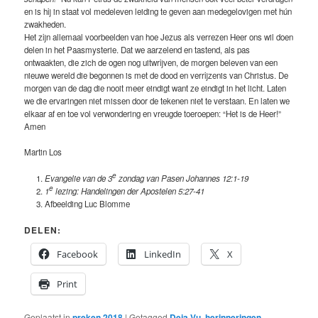
en is hij in staat vol medeleven leiding te geven aan medegelovigen met hún
zwakheden.
Het zijn allemaal voorbeelden van hoe Jezus als verrezen Heer ons wil doen
delen in het Paasmysterie. Dat we aarzelend en tastend, als pas
ontwaakten, die zich de ogen nog uitwrijven, de morgen beleven van een
nieuwe wereld die begonnen is met de dood en verrijzenis van Christus. De
morgen van de dag die nooit meer eindigt want ze eindigt in het licht. Laten
we die ervaringen niet missen door de tekenen niet te verstaan. En laten we
elkaar af en toe vol verwondering en vreugde toeroepen: “Het is de Heer!”
Amen
Martin Los
e
Evangelie van de 3
zondag van Pasen Johannes 12:1-19
e
1
lezing: Handelingen der Apostelen 5:27-41
Afbeelding Luc Blomme
DELEN:
Facebook
LinkedIn
X
Print
Geplaatst in
preken 2018
|
Getagged
Deja Vu
,
herinneringen
,