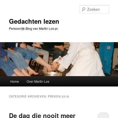
Spring
Spring
naar
naar
Zoeke
de
de
primaire
secundaire
Gedachten lezen
inhoud
inhoud
Persoonlijk Blog van Martin Los pr.
Hoofdmenu
Home
Over Martin Los
CATEGORIE ARCHIEVEN:
PREKEN 2018
De dag die nooit meer