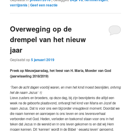
verrijzenis
|
Geef een reactie
Overweging op de
drempel van het nieuw
jaar
Geplaatst op
5 januari 2019
Preek op Nieuwjaarsdag, het feest van H. Maria, Moeder van God
(jaarwisseling 2018/2019)
‘Toen de acht dagen voorbij waren, en men het kind moest besnijden, ontving
het de naam Jezus’ 1)
Lieve zusters en broeders, op deze dag, bij zijn besnijdenis die altijd een
week na de geboorte plaatsvond, ontvangt het kind van Maria en Jozef de
naam Jezus. Dat is voor ons een bijzonder vreugdevol moment. Doordat we
die naam kennen en aanroepen is ons leven en ons levensverhaal
verbonden met God. Heden, verleden en toekomst staan voor ons in het
teken dat Jezus in de wereld en in ons leven gekomen is en dat wij Hem
mogen kennen. Dit ‘kennen’ wordt in de Bijbel ‘ eeuwig leven’ genoemd.