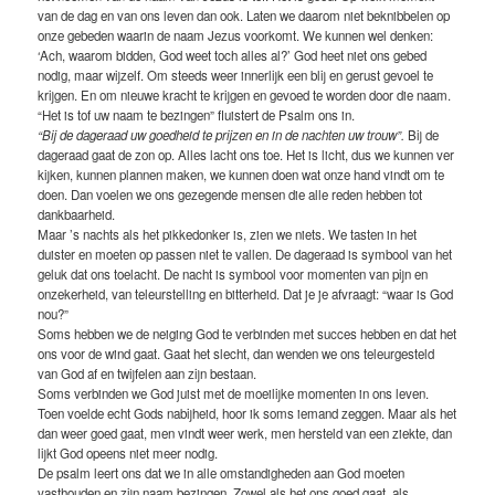
van de dag en van ons leven dan ook. Laten we daarom niet beknibbelen op
onze gebeden waarin de naam Jezus voorkomt. We kunnen wel denken:
‘Ach, waarom bidden, God weet toch alles al?’ God heet niet ons gebed
nodig, maar wijzelf. Om steeds weer innerlijk een blij en gerust gevoel te
krijgen. En om nieuwe kracht te krijgen en gevoed te worden door die naam.
“Het is tof uw naam te bezingen” fluistert de Psalm ons in.
“Bij de dageraad uw goedheid te prijzen en in de nachten uw trouw”.
Bij de
dageraad gaat de zon op. Alles lacht ons toe. Het is licht, dus we kunnen ver
kijken, kunnen plannen maken, we kunnen doen wat onze hand vindt om te
doen. Dan voelen we ons gezegende mensen die alle reden hebben tot
dankbaarheid.
Maar ’s nachts als het pikkedonker is, zien we niets. We tasten in het
duister en moeten op passen niet te vallen. De dageraad is symbool van het
geluk dat ons toelacht. De nacht is symbool voor momenten van pijn en
onzekerheid, van teleurstelling en bitterheid. Dat je je afvraagt: “waar is God
nou?”
Soms hebben we de neiging God te verbinden met succes hebben en dat het
ons voor de wind gaat. Gaat het slecht, dan wenden we ons teleurgesteld
van God af en twijfelen aan zijn bestaan.
Soms verbinden we God juist met de moeilijke momenten in ons leven.
Toen voelde echt Gods nabijheid, hoor ik soms iemand zeggen. Maar als het
dan weer goed gaat, men vindt weer werk, men hersteld van een ziekte, dan
lijkt God opeens niet meer nodig.
De psalm leert ons dat we in alle omstandigheden aan God moeten
vasthouden en zijn naam bezingen. Zowel als het ons goed gaat, als