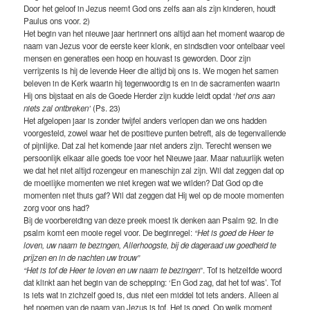
Door het geloof in Jezus neemt God ons zelfs aan als zijn kinderen, houdt
Paulus ons voor. 2)
Het begin van het nieuwe jaar herinnert ons altijd aan het moment waarop de
naam van Jezus voor de eerste keer klonk, en sindsdien voor ontelbaar veel
mensen en generaties een hoop en houvast is geworden. Door zijn
verrijzenis is hij de levende Heer die altijd bij ons is. We mogen het samen
beleven in de Kerk waarin hij tegenwoordig is en in de sacramenten waarin
Hij ons bijstaat en als de Goede Herder zijn kudde leidt opdat ‘
het ons aan
niets zal ontbreken’
(Ps. 23)
Het afgelopen jaar is zonder twijfel anders verlopen dan we ons hadden
voorgesteld, zowel waar het de positieve punten betreft, als de tegenvallende
of pijnlijke. Dat zal het komende jaar niet anders zijn. Terecht wensen we
persoonlijk elkaar alle goeds toe voor het Nieuwe jaar. Maar natuurlijk weten
we dat het niet altijd rozengeur en maneschijn zal zijn. Wil dat zeggen dat op
de moeilijke momenten we niet kregen wat we wilden? Dat God op die
momenten niet thuis gaf? Wil dat zeggen dat Hij wel op de mooie momenten
zorg voor ons had?
Bij de voorbereiding van deze preek moest ik denken aan Psalm 92. In die
psalm komt een mooie regel voor. De beginregel:
“Het is goed de Heer te
loven, uw naam te bezingen, Allerhoogste, bij de dageraad uw goedheid te
prijzen en in de nachten uw trouw”
“Het is tof de Heer te loven en uw naam te bezingen
”. Tof is hetzelfde woord
dat klinkt aan het begin van de schepping: ‘En God zag, dat het tof was’. Tof
is iets wat in zichzelf goed is, dus niet een middel tot iets anders. Alleen al
het noemen van de naam van Jezus is tof. Het is goed. Op welk moment