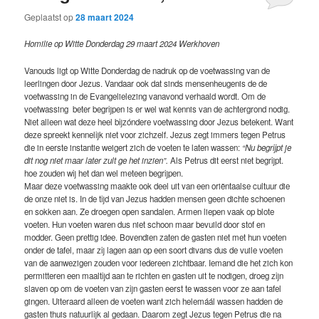
Geplaatst op
28 maart 2024
Homilie op Witte Donderdag 29 maart 2024 Werkhoven
Vanouds ligt op Witte Donderdag de nadruk op de voetwassing van de
leerlingen door Jezus. Vandaar ook dat sinds mensenheugenis de de
voetwassing in de Evangelielezing vanavond verhaald wordt. Om de
voetwassing beter begrijpen is er wel wat kennis van de achtergrond nodig.
Niet alleen wat deze heel bijzóndere voetwassing door Jezus betekent. Want
deze spreekt kennelijk niet voor zichzelf. Jezus zegt immers tegen Petrus
die in eerste instantie weigert zich de voeten te laten wassen:
“Nu begrijpt je
dit nog niet maar later zult ge het inzien”.
Als Petrus dit eerst niet begrijpt.
hoe zouden wij het dan wel meteen begrijpen.
Maar deze voetwassing maakte ook deel uit van een oriëntaalse cultuur die
de onze niet is. In de tijd van Jezus hadden mensen geen dichte schoenen
en sokken aan. Ze droegen open sandalen. Armen liepen vaak op blote
voeten. Hun voeten waren dus niet schoon maar bevuild door stof en
modder. Geen prettig idee. Bovendien zaten de gasten niet met hun voeten
onder de tafel, maar zij lagen aan op een soort divans dus de vuile voeten
van de aanwezigen zouden voor iedereen zichtbaar. Iemand die het zich kon
permitteren een maaltijd aan te richten en gasten uit te nodigen, droeg zijn
slaven op om de voeten van zijn gasten eerst te wassen voor ze aan tafel
gingen. Uiteraard alleen de voeten want zich helemáál wassen hadden de
gasten thuis natuurlijk al gedaan. Daarom zegt Jezus tegen Petrus die na