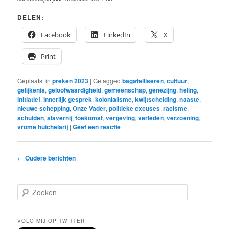
DELEN:
Facebook
LinkedIn
X
Print
Geplaatst in
preken 2023
|
Getagged
bagatelliseren
,
cultuur
,
gelijkenis
,
geloofwaardigheid
,
gemeenschap
,
genezijng
,
heling
,
initiatief
,
innerlijk gesprek
,
kolonialisme
,
kwijtschelding
,
naaste
,
nieuwe schepping
,
Onze Vader
,
politieke excuses
,
racisme
,
schulden
,
slavernij
,
toekomst
,
vergeving
,
verleden
,
verzoening
,
vrome huichelarij
|
Geef een reactie
Bericht
←
Oudere berichten
navigatie
Z
o
e
k
VOLG MIJ OP TWITTER
e