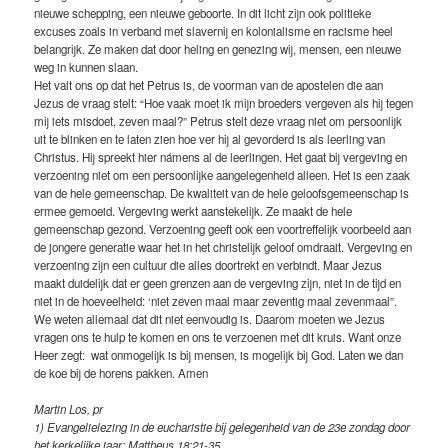
nieuwe schepping, een nieuwe geboorte. In dit licht zijn ook politieke
excuses zoals in verband met slavernij en kolonialisme en racisme heel
belangrijk. Ze maken dat door heling en genezing wij, mensen, een nieuwe
weg in kunnen slaan.
Het valt ons op dat het Petrus is, de voorman van de apostelen die aan
Jezus de vraag stelt: “Hoe vaak moet ik mijn broeders vergeven als hij tegen
mij iets misdoet, zeven maal?” Petrus stelt deze vraag niet om persoonlijk
uit te blinken en te laten zien hoe ver hij al gevorderd is als leerling van
Christus. Hij spreekt hier námens al de leerlingen. Het gaat bij vergeving en
verzoening niet om een persoonlijke aangelegenheid alleen. Het is een zaak
van de hele gemeenschap. De kwaliteit van de hele geloofsgemeenschap is
ermee gemoeid. Vergeving werkt aanstekelijk. Ze maakt de hele
gemeenschap gezond. Verzoening geeft ook een voortreffelijk voorbeeld aan
de jongere generatie waar het in het christelijk geloof omdraait. Vergeving en
verzoening zijn een cultuur die alles doortrekt en verbindt. Maar Jezus
maakt duidelijk dat er geen grenzen aan de vergeving zijn, niet in de tijd en
niet in de hoeveelheid: ‘niet zeven maal maar zeventig maal zevenmaal”.
We weten allemaal dat dit niet eenvoudig is. Daarom moeten we Jezus
vragen ons te hulp te komen en ons te verzoenen met dit kruis. Want onze
Heer zegt: wat onmogelijk is bij mensen, is mogelijk bij God. Laten we dan
de koe bij de horens pakken. Amen
Martin Los, pr
1) Evangelielezing in de eucharistie bij gelegenheid van de 23e zondag door
het kerkelijke jaar: Mattheus 18:21-35