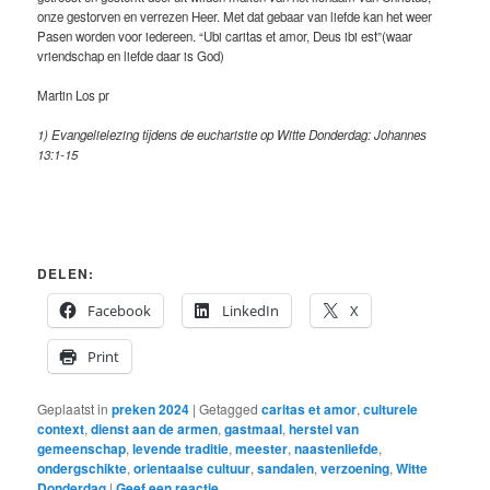
onze gestorven en verrezen Heer. Met dat gebaar van liefde kan het weer
Pasen worden voor iedereen. “Ubi caritas et amor, Deus ibi est”(waar
vriendschap en liefde daar is God)
Martin Los pr
1) Evangelielezing tijdens de eucharistie op Witte Donderdag: Johannes
13:1-15
DELEN:
Facebook
LinkedIn
X
Print
Geplaatst in
preken 2024
|
Getagged
caritas et amor
,
culturele
context
,
dienst aan de armen
,
gastmaal
,
herstel van
gemeenschap
,
levende traditie
,
meester
,
naastenliefde
,
ondergschikte
,
orientaalse cultuur
,
sandalen
,
verzoening
,
Witte
Donderdag
|
Geef een reactie