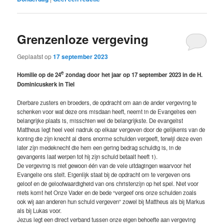
Grenzenloze vergeving
Geplaatst op
17 september 2023
e
Homilie op de 24
zondag door het jaar op 17 september 2023 in de H.
Dominicuskerk in Tiel
Dierbare zusters en broeders, de opdracht om aan de ander vergeving te
schenken voor wat deze ons misdaan heeft, neemt in de Evangelies een
belangrijke plaats is, misschien wel de belangrijkste. De evangelist
Mattheus legt heel veel nadruk op elkaar vergeven door de gelijkenis van de
koning die zijn knecht al diens enorme schulden vergeeft, terwijl deze even
later zijn medeknecht die hem een gering bedrag schuldig is, in de
gevangenis laat werpen tot hij zijn schuld betaalt heeft 1).
De vergeving is niet gewoon één van de vele uitdagingen waarvoor het
Evangelie ons stelt. Eigenlijk staat bij de opdracht om te vergeven ons
geloof en de geloofwaardigheid van ons christenzijn op het spel. Niet voor
niets komt het Onze Vader en de bede “vergeef ons onze schulden zoals
ook wij aan anderen hun schuld vergeven” zowel bij Mattheus als bij Markus
als bij Lukas voor.
Jezus legt een direct verband tussen onze eigen behoefte aan vergeving