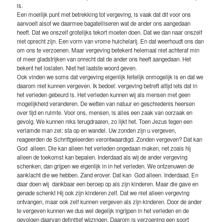
is.
Een moeilijk punt met betrekking tot vergeving, is vaak dat dit voor ons
aanvoelt alsof we daarmee bagatelliseren wat de ander ons aangedaan
heeft. Dat we onszelf grotelijks tekort moeten doen. Dat we dan naar onszelf
niet oprecht zijn. Een vorm van vrome huichelarij. En dat weerhoudt ons dan
om ons te verzoenen. Maar vergeving betekent helemaal niet achteraf min
of meer gladstrijken van onrecht dat de ander ons heeft aangedaan. Het
bekent het loslaten. Niet het laatste woord geven.
Ook vinden we soms dat vergeving eigenlijk feitelijk onmogelijk is en dat we
daarom niet kunnen vergeven. Ik bedoel: vergeving betreft altijd iets dat in
het verleden gebeurd is. Het verleden kunnen wij als mensen met geen
mogelijkheid veranderen. De wetten van natuur en geschiedenis heersen
over tijd en ruimte. Voor ons, mensen, is alles een zaak van oorzaak en
gevolg. We kunnen niks terugdraaien, zo lijkt het. Toen Jezus tegen een
verlamde man zei: sta op en wandel. Uw zonden zijn u vergeven,
reageerden de Schriftgeleerden verontwaardigd. Zonden vergeven? Dat kan
God alleen. Die kan alleen het verleden ongedaan maken, net zoals hij
alleen de toekomst kan bepalen. Inderdaad als wij de ander vergeving
schenken, dan grijpen we eigenlijk in in het verleden. We ontzenuwen de
aanklacht die we hebben. Zand erover. Dat kan God alleen. Inderdaad. En
daar doen wij dankbaar een beroep op als zijn kinderen. Maar die gave en
genade schenkt Hij ook zijn kinderen zelf. Dat we niet alleen vergeving
ontvangen, maar ook zelf kunnen vergeven als zijn kinderen. Door de ander
te vergeven kunnen we dus wel degelijk ingrijpen in het verleden en de
gevolgen daarvan definitief wijzingen. Daarom is verzoening een soort