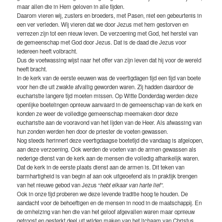
maar allen die in Hem geloven in alle tijden.
Daarom vieren wij, zusters en broeders, met Pasen, niet een gebeurtenis in
een ver verleden. Wij vieren dat we door Jezus met hem gestorven en
verrezen zijn tot een nieuw leven. De verzoening met God, het herstel van
de gemeenschap met God door Jezus. Dat is de daad die Jezus voor
iedereen heeft volbracht.
Dus de voetwassing wijst naar het offer van zijn leven dat hij voor de wereld
heeft bracht.
In de kerk van de eerste eeuwen was de veertigdagen tijd een tijd van boete
voor hen die uit zwakte afvallig geworden waren. Zij hadden daardoor de
eucharistie langere tijd moeten missen. Op Witte Donderdag werden deze
openlijke boetelingen opnieuw aanvaard in de gemeenschap van de kerk en
konden ze weer de volledige gemeenschap meemaken door deze
eucharistie aan de vooravond van het lijden van de Heer. Als afwassing van
hun zonden werden hen door de priester de voeten gewassen.
Nog steeds herinnert deze veertigdaagse boetetijd die vandaag is afgelopen,
aan deze verzoening. Ook werden de voeten van de armen gewassen als
nederige dienst van de kerk aan de mensen die volledig afhankelijk waren.
Dat de kerk in de eerste plaats dienst aan de armen is. Dit teken van
barmhartigheid is van begin af aan ook uitgeoefend als in praktijk brengen
van het nieuwe gebod van Jezus “
hebt elkaar van harte lief”.
Ook in onze tijd proberen we deze levende traditie hoog te houden. De
aandacht voor de behoeftigen en de mensen in nood in de maatschappij. En
de omhelzing van hen die van het geloof afgevallen waren maar opnieuw
getroost en gesterkt deel uit wilden maken van het lichaam van Christus,