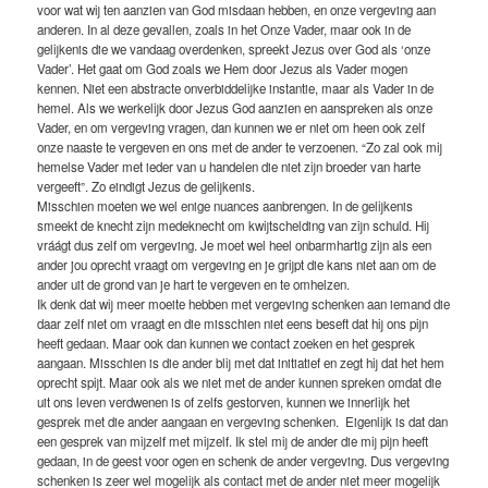
voor wat wij ten aanzien van God misdaan hebben, en onze vergeving aan
anderen. In al deze gevallen, zoals in het Onze Vader, maar ook in de
gelijkenis die we vandaag overdenken, spreekt Jezus over God als ‘onze
Vader’. Het gaat om God zoals we Hem door Jezus als Vader mogen
kennen. Niet een abstracte onverbiddelijke instantie, maar als Vader in de
hemel. Als we werkelijk door Jezus God aanzien en aanspreken als onze
Vader, en om vergeving vragen, dan kunnen we er niet om heen ook zelf
onze naaste te vergeven en ons met de ander te verzoenen. “Zo zal ook mij
hemelse Vader met ieder van u handelen die niet zijn broeder van harte
vergeeft”. Zo eindigt Jezus de gelijkenis.
Misschien moeten we wel enige nuances aanbrengen. In de gelijkenis
smeekt de knecht zijn medeknecht om kwijtschelding van zijn schuld. Hij
vráágt dus zelf om vergeving. Je moet wel heel onbarmhartig zijn als een
ander jou oprecht vraagt om vergeving en je grijpt die kans niet aan om de
ander uit de grond van je hart te vergeven en te omhelzen.
Ik denk dat wij meer moeite hebben met vergeving schenken aan iemand die
daar zelf niet om vraagt en die misschien niet eens beseft dat hij ons pijn
heeft gedaan. Maar ook dan kunnen we contact zoeken en het gesprek
aangaan. Misschien is die ander blij met dat initiatief en zegt hij dat het hem
oprecht spijt. Maar ook als we niet met de ander kunnen spreken omdat die
uit ons leven verdwenen is of zelfs gestorven, kunnen we innerlijk het
gesprek met die ander aangaan en vergeving schenken. Eigenlijk is dat dan
een gesprek van mijzelf met mijzelf. Ik stel mij de ander die mij pijn heeft
gedaan, in de geest voor ogen en schenk de ander vergeving. Dus vergeving
schenken is zeer wel mogelijk als contact met de ander niet meer mogelijk