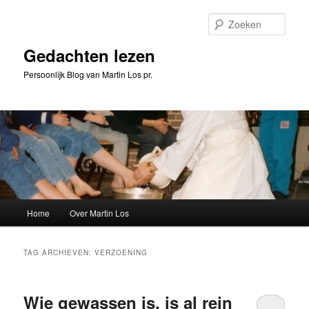
Spring
Spring
naar
naar
Zoeke
de
de
primaire
secundaire
Gedachten lezen
inhoud
inhoud
Persoonlijk Blog van Martin Los pr.
Hoofdmenu
Home
Over Martin Los
TAG ARCHIEVEN:
VERZOENING
Wie gewassen is, is al rein