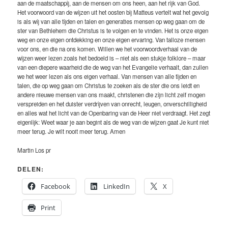
aan de maatschappij, aan de mensen om ons heen, aan het rijk van God.
Het voorwoord van de wijzen uit het oosten bij Matteus vertelt wat het gevolg
is als wij van alle tijden en talen en generaties mensen op weg gaan om de
ster van Bethlehem die Christus is te volgen en te vinden. Het is onze eigen
weg en onze eigen ontdekking en onze eigen ervaring. Van talloze mensen
voor ons, en die na ons komen. Willen we het voorwoordverhaal van de
wijzen weer lezen zoals het bedoeld is – niet als een stukje folklore – maar
van een diepere waarheid die de weg van het Evangelie verhaalt, dan zullen
we het weer lezen als ons eigen verhaal. Van mensen van alle tijden en
talen, die op weg gaan om Christus te zoeken als de ster die ons leidt en
andere nieuwe mensen van ons maakt, christenen die zijn licht zelf mogen
verspreiden en het duister verdrijven van onrecht, leugen, onverschilligheid
en alles wat het licht van de Openbaring van de Heer niet verdraagt. Het zegt
eigenlijk: Weet waar je aan begint als de weg van de wijzen gaat Je kunt niet
meer terug. Je wilt nooit meer terug. Amen
Martin Los pr
DELEN:
Facebook
LinkedIn
X
Print