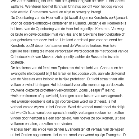
We vieren vandaag het feest van de Openbaring van de Heer. In het Grieks
Epifanie. We vieren hoe het licht van Christus oplicht voor het oog van de
hele wereld. En mensen overal en altijd in beweging brengt.
De Openbaring van de Heer valt altijd twaalf dagen na Kerstmis op 6 januari.
Voor de oosters-orthodoxe christenen in Rusland, Bulgarije en Roemenië is
het feest van de Openbaring van de Heer het eigenlijke Kerstmis. Vanwege
de brute en gewelddadige inval van Rusland in Oekraine heeft Oekraine dit
jaar gebroken met deze traditie. Het land vierde dit jaar voor het eerst het
Kerstmis op 25 december samen met de Westerse kerken. Een hele
pijnlijke beslissing die mede veroorzaakt werd doordat de metropoliet van de
Orthodoxe kerk van Moskou zich openlijk achter de Russische invasie
opstelde.
De betekenis van dit feest van Epifanie is dat het licht van Christus en het
Evangelie niet beperkt blijft tot Israel en het Joodse volk, aan wie de komst
van de Messias was beloofd in talrijke profetieën. Dit licht straalt naar alle
volken en windrichtingen. Het is bedoeld voor alle mensen op aarde zoals
e
trouwens diezelfde profetieën verkondigden. Zoals Jesaja(1
lezing) :
“Volkeren komen af op uw licht, koningen op de luister van uw dageraad”.
Het Evangeliegedeelte dat altijd voorgelezen wordt op dit feest, is het
verhaal van de wijzen uit het Oosten. Want dit verhaal maakt heel duidelijk
dat wie Christus vanuit een oprecht innerlijk verlangen zoeken hem zullen
vinden door hemzelf als een ster geleid. Van hoever ze ook komen, uit alle
volkeren en talen, ze zullen hem vinden.
Matteus heeft als enige van de vier Evangelisten dit verhaal van de wijzen
uit het Oosten opgenomen. Het is een soort voorwoord op zijn Evangelie. Dit