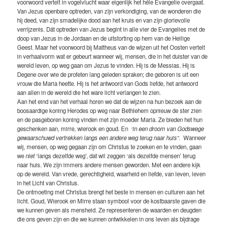
voorwoord vertelt in vogelvlucht waar eigenlijk het héle Evangelie overgaat.
Van Jezus openbare optreden, van zijn verkondiging, van de wonderen die
hij deed, van zijn smadelijke dood aan het kruis en van zijn glorievolle
verrijzenis. Dát optreden van Jezus begint in alle vier de Evangelies met de
doop van Jezus in de Jordaan en de uitstorting op hem van de Heilige
Geest. Maar het voorwoord bij Mattheus van de wijzen uit het Oosten vertelt
in verhaalvorm wat er gebeurt wanneer wij, mensen, die in het duister van de
wereld leven, op weg gaan om Jezus te vinden. Hij is de Messias. Hij is
Degene over wie de profeten lang geleden spraken; die geboren is uit een
vrouw die Maria heette. Hij is het antwoord van Gods liefde, het antwoord
aan allen in de wereld die het ware licht verlangen te zien.
Aan het eind van het verhaal horen we dat de wijzen na hun bezoek aan de
boosaardige koning Herodes op weg naar Bethlehem opnieuw de ster zien
en de pasgeboren koning vinden met zijn moeder Maria. Ze bieden het hun
geschenken aan, mirre, wierook en goud. En
‘in een droom van Godswege
gewaarschuwd vertrekken langs een andere weg terug naar huis”.
Wanneer
wij, mensen, op weg gegaan zijn om Christus te zoeken en te vinden, gaan
we
niet
‘langs dezelfde weg’, dat wil zeggen ‘als dezelfde mensen’ terug
naar huis. We zijn immers andere mensen geworden. Met een andere kijk
op de wereld. Van vrede, gerechtigheid, waarheid en liefde, van leven, leven
in het Licht van Christus.
De ontmoeting met Christus brengt het beste in mensen en culturen aan het
licht. Goud, Wierook en Mirre staan symbool voor de kostbaarste gaven die
we kunnen geven als mensheid. Ze representeren de waarden en deugden
die ons geven zijn en die we kunnen ontwikkelen in ons leven als bijdrage