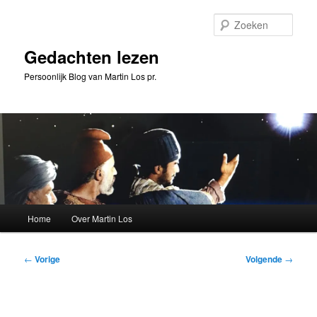
Spring
naar
Zoeke
de
primaire
Gedachten lezen
inhoud
Persoonlijk Blog van Martin Los pr.
Hoofdmenu
Home
Over Martin Los
Bericht
←
Vorige
Volgende
→
navigatie