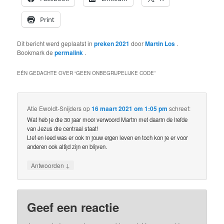
Print
Dit bericht werd geplaatst in
preken 2021
door
Martin Los
.
Bookmark de
permalink
.
EÉN GEDACHTE OVER “
GEEN ONBEGRIJPELIJKE CODE
”
Atie Ewoldt-Snijders
op
16 maart 2021 om 1:05 pm
schreef:
Wat heb je die 30 jaar mooi verwoord Martin met daarin de liefde
van Jezus die centraal staat!
Lief en leed was er ook in jouw eigen leven en toch kon je er voor
anderen ook altijd zijn en blijven.
↓
Antwoorden
Geef een reactie