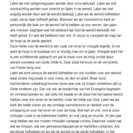
Laten we niet zelfgenoegzaam worden door onze welvaart. Laten we niet
onverschillig worden voor onrecht en lijden in de wereld. Laten we niet
angstig worden door wat de wereld bedreigt. Laten we de wereld liefhebben
zoals Jezus haar liefheeft gehad. Wanneer we als mensheid en kerk en
persoonlijk die taak om de wereld lief te hebben op ons nemen, dan gaan
alle mensen begrijpen wat het betekent dat God de wereld
werkelijk
lief
heeft gehad. En wat dat betékent voor ons. In Jezus is voorgoed de vlag van
de hoop op de aarde geplant.
Deze liefde voor de wereld is een zaak van ernst en vreugde tegelijk. Ernst
want de hoop is te kostbaar om er slordig mee om te gaan. Vreugde want het
is een schitterende opdracht om pal te staan voor de hoop omdat deze
wereld voorwerp van Gods liefde is. Daar staat het kruis en de verrijzenis
van Pasen borg voor.
Laten we echt serieus de wereld liefhebben en ons inzetten voor een wereld
waar straks nog plaats is voor mens, en dier en plant. Waar onze
kleinkinderen onbedreigd kunnen leven wan ook zij mogen ontdekken dat zij
Gods kinderen zijn. Dan zal ook de boodschap van het Evangelie begrepen
en omhelsd worden en: dat zelfs het kwade en de dood niet het laatste woord
hebben over ons leven en de wereld, maar de liefde van God. Laten we als
kerk die liefde vieren als we zondags samenkomen en danken voor de
schepping en voor het leven en voor de hoop. Met hart en ziel, met al onze
zintuigen zoals in de katholieke traditie, en met zang en muziek. Al een jaar
lang hebben we ons moeten inhouden vanwege corona. Daarvoor voelen we
wat we missen, ook een gemeenschapsgevoel en hartelijke contacten. Als
we elkaar liefhebben en als we de wereld en de aarde liefhebben, is het