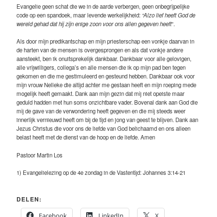
Evangelie geen schat die we in de aarde verbergen, geen onbegrijpelijke
code op een spandoek, maar levende werkelijkheid:
“Alzo lief heeft God de
wereld gehad dat hij zijn enige zoon voor ons allen gegeven heeft
”.
Als door mijn predikantschap en mijn priesterschap een vonkje daarvan in
de harten van de mensen is overgesprongen en als dat vonkje andere
aansteekt, ben ik onuitsprekelijk dankbaar. Dankbaar voor alle gelovigen,
alle vrijwilligers, collega’s en alle mensen die ik op mijn pad ben tegen
gekomen en die me gestimuleerd en gesteund hebben. Dankbaar ook voor
mijn vrouw Nelleke die altijd achter me gestaan heeft en mijn roeping mede
mogelijk heeft gemaakt. Dank aan mijn gezin dat mij niet opeiste maar
geduld hadden met hun soms onzichtbare vader. Bovenal dank aan God die
mij de gave van de verwondering heeft gegeven en die mij steeds weer
innerlijk vernieuwd heeft om bij de tijd en jong van geest te blijven. Dank aan
Jezus Christus die voor ons de liefde van God belichaamd en ons alleen
belast heeft met de dienst van de hoop en de liefde. Amen
Pastoor Martin Los
1) Evangelielezing op de 4e zondag in de Vastentijd: Johannes 3:14-21
DELEN:
Facebook
LinkedIn
X