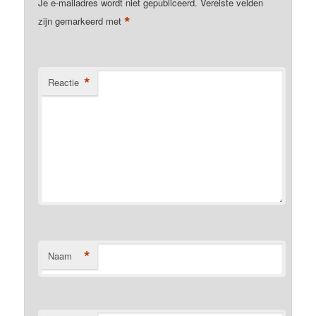
Je e-mailadres wordt niet gepubliceerd.
Vereiste velden
*
zijn gemarkeerd met
*
Reactie
*
Naam