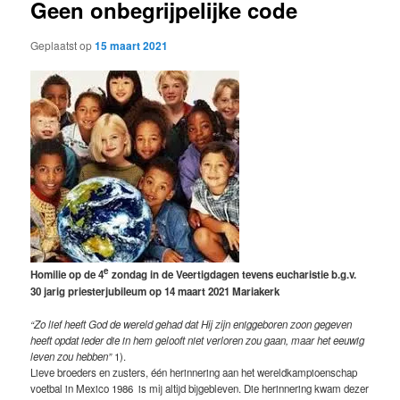
Geen onbegrijpelijke code
Geplaatst op
15 maart 2021
e
Homilie op de 4
zondag in de Veertigdagen tevens eucharistie b.g.v.
30 jarig priesterjubileum op 14 maart 2021 Mariakerk
“Zo lief heeft God de wereld gehad dat Hij zijn eniggeboren zoon gegeven
heeft opdat ieder die in hem gelooft niet verloren zou gaan, maar het eeuwig
leven zou hebben”
1).
Lieve broeders en zusters, één herinnering aan het wereldkampioenschap
voetbal in Mexico 1986 is mij altijd bijgebleven. Die herinnering kwam dezer