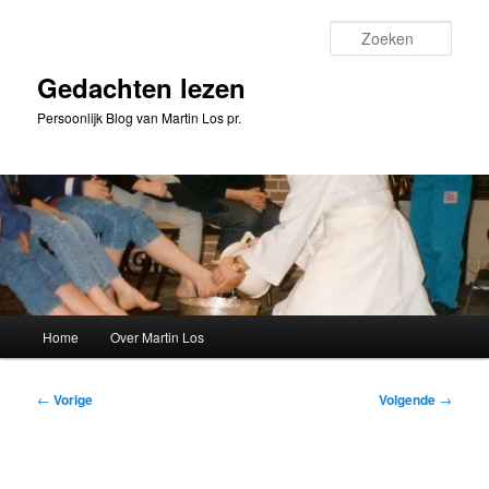
Spring
naar
Zoeke
de
primaire
Gedachten lezen
inhoud
Persoonlijk Blog van Martin Los pr.
Hoofdmenu
Home
Over Martin Los
Bericht
←
Vorige
Volgende
→
navigatie