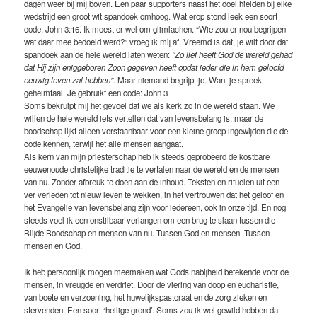
dagen weer bij mij boven. Een paar supporters naast het doel hielden bij elke
wedstrijd een groot wit spandoek omhoog. Wat erop stond leek een soort
code: John 3:16. Ik moest er wel om glimlachen. “Wie zou er nou begrijpen
wat daar mee bedoeld werd?” vroeg ik mij af. Vreemd is dat, je wilt door dat
spandoek aan de hele wereld laten weten:
“Zo lief heeft God de wereld gehad
dat Hij zijn eniggeboren Zoon gegeven heeft opdat ieder die in hem geloofd
eeuwig leven zal hebben”.
Maar niemand begrijpt je. Want je spreekt
geheimtaal. Je gebruikt een code: John 3
Soms bekruipt mij het gevoel dat we als kerk zo in de wereld staan. We
willen de hele wereld iets vertellen dat van levensbelang is, maar de
boodschap lijkt alleen verstaanbaar voor een kleine groep ingewijden die de
code kennen, terwijl het alle mensen aangaat.
Als kern van mijn priesterschap heb ik steeds geprobeerd de kostbare
eeuwenoude christelijke traditie te vertalen naar de wereld en de mensen
van nu. Zonder afbreuk te doen aan de inhoud. Teksten en rituelen uit een
ver verleden tot nieuw leven te wekken, in het vertrouwen dat het geloof en
het Evangelie van levensbelang zijn voor iedereen, ook in onze tijd. En nog
steeds voel ik een onstilbaar verlangen om een brug te slaan tussen die
Blijde Boodschap en mensen van nu. Tussen God en mensen. Tussen
mensen en God.
Ik heb persoonlijk mogen meemaken wat Gods nabijheid betekende voor de
mensen, in vreugde en verdriet. Door de viering van doop en eucharistie,
van boete en verzoening, het huwelijkspastoraat en de zorg zieken en
stervenden. Een soort ‘heilige grond’. Soms zou ik wel gewild hebben dat