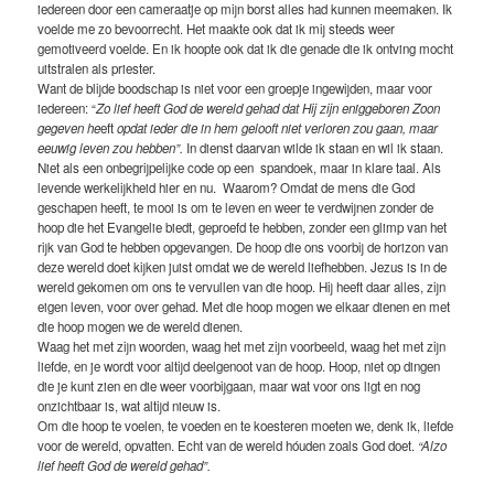
iedereen door een cameraatje op mijn borst alles had kunnen meemaken. Ik
voelde me zo bevoorrecht. Het maakte ook dat ik mij steeds weer
gemotiveerd voelde. En ik hoopte ook dat ik die genade die ik ontving mocht
uitstralen als priester.
Want de blijde boodschap is niet voor een groepje ingewijden, maar voor
iedereen: “
Zo lief heeft God de wereld gehad dat Hij zijn eniggeboren Zoon
gegeven he
eft
opdat ieder die in hem gelooft niet verloren zou gaan, maar
eeuwig leven zou hebben”.
In dienst daarvan wilde ik staan en wil ik staan.
Niet als een onbegrijpelijke code op een spandoek, maar in klare taal. Als
levende werkelijkheid hier en nu. Waarom? Omdat de mens die God
geschapen heeft, te mooi is om te leven en weer te verdwijnen zonder de
hoop die het Evangelie biedt, geproefd te hebben, zonder een glimp van het
rijk van God te hebben opgevangen. De hoop die ons voorbij de horizon van
deze wereld doet kijken juist omdat we de wereld liefhebben. Jezus is in de
wereld gekomen om ons te vervullen van die hoop. Hij heeft daar alles, zijn
eigen leven, voor over gehad. Met die hoop mogen we elkaar dienen en met
die hoop mogen we de wereld dienen.
Waag het met zijn woorden, waag het met zijn voorbeeld, waag het met zijn
liefde, en je wordt voor altijd deelgenoot van de hoop. Hoop, niet op dingen
die je kunt zien en die weer voorbijgaan, maar wat voor ons ligt en nog
onzichtbaar is, wat altijd nieuw is.
Om die hoop te voelen, te voeden en te koesteren moeten we, denk ik, liefde
voor de wereld, opvatten. Echt van de wereld hóuden zoals God doet.
“Alzo
lief heeft God de wereld gehad”.