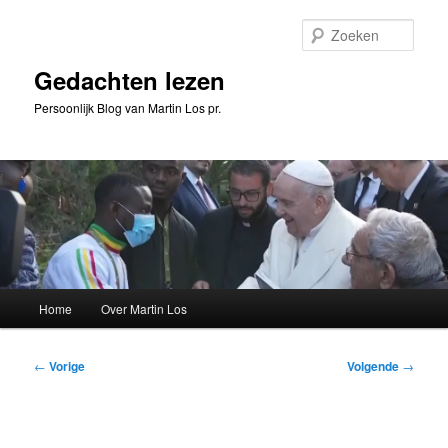
Spring
naar
Zoeke
de
primaire
Gedachten lezen
inhoud
Persoonlijk Blog van Martin Los pr.
Hoofdmenu
Home
Over Martin Los
Bericht
←
Vorige
Volgende
→
navigatie