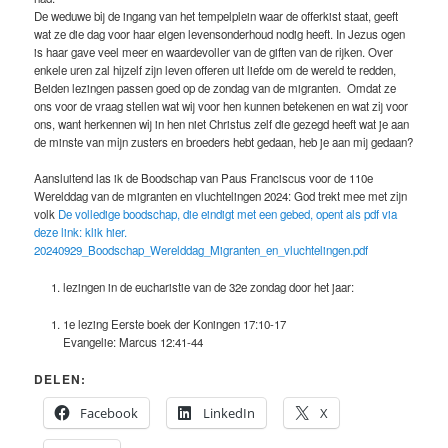
De weduwe bij de ingang van het tempelplein waar de offerkist staat, geeft
wat ze die dag voor haar eigen levensonderhoud nodig heeft. In Jezus ogen
is haar gave veel meer en waardevoller van de giften van de rijken. Over
enkele uren zal hijzelf zijn leven offeren uit liefde om de wereld te redden,
Beiden lezingen passen goed op de zondag van de migranten. Omdat ze
ons voor de vraag stellen wat wij voor hen kunnen betekenen en wat zij voor
ons, want herkennen wij in hen niet Christus zelf die gezegd heeft wat je aan
de minste van mijn zusters en broeders hebt gedaan, heb je aan mij gedaan?
Aansluitend las ik de Boodschap van Paus Franciscus voor de 110e
Werelddag van de migranten en vluchtelingen 2024: God trekt mee met zijn
volk
De volledige boodschap, die eindigt met een gebed, opent als pdf via
deze link: klik hier.
20240929_Boodschap_Werelddag_Migranten_en_vluchtelingen.pdf
lezingen in de eucharistie van de 32e zondag door het jaar:
1e lezing Eerste boek der Koningen 17:10-17
Evangelie: Marcus 12:41-44
DELEN:
Facebook
LinkedIn
X