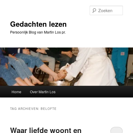
Spring
Spring
naar
naar
Zoeke
de
de
primaire
secundaire
Gedachten lezen
inhoud
inhoud
Persoonlijk Blog van Martin Los pr.
Hoofdmenu
Home
Over Martin Los
TAG ARCHIEVEN:
BELOFTE
Waar liefde woont en