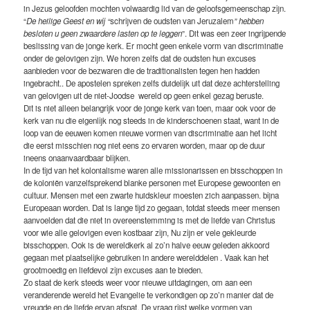
in Jezus geloofden mochten volwaardig lid van de geloofsgemeenschap zijn.
“
De heilige Geest en wij “
schrijven de oudsten van Jeruzalem
” hebben
besloten u geen zwaardere lasten op te leggen
”. Dit was een zeer ingrijpende
beslissing van de jonge kerk. Er mocht geen enkele vorm van discriminatie
onder de gelovigen zijn. We horen zelfs dat de oudsten hun excuses
aanbieden voor de bezwaren die de traditionalisten tegen hen hadden
ingebracht.. De apostelen spreken zelfs duidelijk uit dat deze achterstelling
van gelovigen uit de niet-Joodse wereld op geen enkel gezag beruste.
Dit is niet alleen belangrijk voor de jonge kerk van toen, maar ook voor de
kerk van nu die eigenlijk nog steeds in de kinderschoenen staat, want in de
loop van de eeuwen komen nieuwe vormen van discriminatie aan het licht
die eerst misschien nog niet eens zo ervaren worden, maar op de duur
ineens onaanvaardbaar blijken.
In de tijd van het kolonialisme waren alle missionarissen en bisschoppen in
de koloniën vanzelfsprekend blanke personen met Europese gewoonten en
cultuur. Mensen met een zwarte huidskleur moesten zich aanpassen. bijna
Europeaan worden. Dat is lange tijd zo gegaan, totdat steeds meer mensen
aanvoelden dat die niet in overeenstemming is met de liefde van Christus
voor wie alle gelovigen even kostbaar zijn, Nu zijn er vele gekleurde
bisschoppen. Ook is de wereldkerk al zo’n halve eeuw geleden akkoord
gegaan met plaatselijke gebruiken in andere werelddelen . Vaak kan het
grootmoedig en liefdevol zijn excuses aan te bieden.
Zo staat de kerk steeds weer voor nieuwe uitdagingen, om aan een
veranderende wereld het Evangelie te verkondigen op zo’n manier dat de
vreugde en de liefde ervan afspat. De vraag rijst welke vormen van