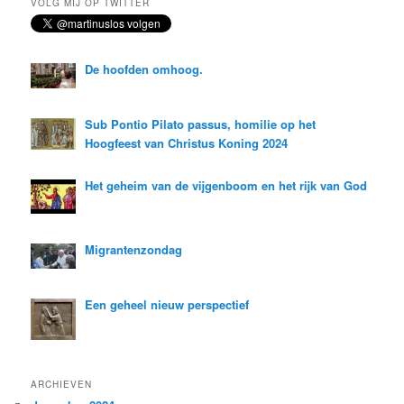
VOLG MIJ OP TWITTER
e
n
De hoofden omhoog.
Sub Pontio Pilato passus, homilie op het
Hoogfeest van Christus Koning 2024
Het geheim van de vijgenboom en het rijk van God
Migrantenzondag
Een geheel nieuw perspectief
ARCHIEVEN