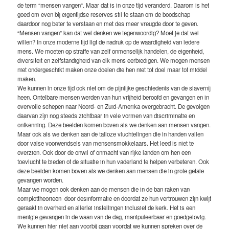
de term “mensen vangen”. Maar dat is in onze tijd veranderd. Daarom is het
goed om even bij eigentijdse reserves stil te staan om de boodschap
daardoor nog beter te verstaan en met des meer vreugde door te geven.
“Mensen vangen” kan dat wel denken we tegenwoordig? Moet je dat wel
willen? In onze moderne tijd ligt de nadruk op de waardigheid van iedere
mens. We moeten op straffe van zelf onmenselijk handelen, de eigenheid,
diversiteit en zelfstandigheid van elk mens eerbiedigen. We mogen mensen
niet ondergeschikt maken onze doelen die hen niet tot doel maar tot middel
maken.
We kunnen in onze tijd ook niet om de pijnlijke geschiedenis van de slavernij
heen. Ontelbare mensen werden van hun vrijheid beroofd en gevangen en in
overvolle schepen naar Noord- en Zuid-Amerika overgebracht. De gevolgen
daarvan zijn nog steeds zichtbaar in vele vormen van discriminatie en
ontkenning. Deze beelden komen boven als we denken aan mensen vangen.
Maar ook als we denken aan de talloze vluchtelingen die in handen vallen
door valse voorwendsels van mensensmokkelaars. Het leed is niet te
overzien. Ook door de onwil of onmacht van rijke landen om hen een
toevlucht te bieden of de situatie in hun vaderland te helpen verbeteren. Ook
deze beelden komen boven als we denken aan mensen die in grote getale
gevangen worden.
Maar we mogen ook denken aan de mensen die in de ban raken van
complottheorieën door desinformatie en doordat ze hun vertrouwen zijn kwijt
geraakt in overheid en allerlei instellingen inclusief de kerk. Het is een
menigte gevangen in de waan van de dag, manipuleerbaar en goedgelovig.
We kunnen hier niet aan voorbij gaan voordat we kunnen spreken over de