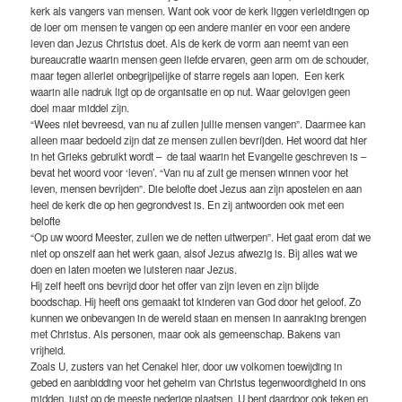
kerk als vangers van mensen. Want ook voor de kerk liggen verleidingen op
de loer om mensen te vangen op een andere manier en voor een andere
leven dan Jezus Christus doet. Als de kerk de vorm aan neemt van een
bureaucratie waarin mensen geen liefde ervaren, geen arm om de schouder,
maar tegen allerlei onbegrijpelijke of starre regels aan lopen. Een kerk
waarin alle nadruk ligt op de organisatie en op nut. Waar gelovigen geen
doel maar middel zijn.
“Wees niet bevreesd, van nu af zullen jullie mensen vangen”. Daarmee kan
alleen maar bedoeld zijn dat ze mensen zullen bevríjden. Het woord dat hier
in het Grieks gebruikt wordt – de taal waarin het Evangelie geschreven is –
bevat het woord voor ‘leven’. “Van nu af zult ge mensen winnen voor het
leven, mensen bevrijden”. Die belofte doet Jezus aan zijn apostelen en aan
heel de kerk die op hen gegrondvest is. En zij antwoorden ook met een
belofte
“Op uw woord Meester, zullen we de netten uitwerpen”. Het gaat erom dat we
niet op onszelf aan het werk gaan, alsof Jezus afwezig is. Bij alles wat we
doen en laten moeten we luisteren naar Jezus.
Hij zelf heeft ons bevrijd door het offer van zijn leven en zijn blijde
boodschap. Hij heeft ons gemaakt tot kinderen van God door het geloof. Zo
kunnen we onbevangen in de wereld staan en mensen in aanraking brengen
met Christus. Als personen, maar ook als gemeenschap. Bakens van
vrijheid.
Zoals U, zusters van het Cenakel hier, door uw volkomen toewijding in
gebed en aanbidding voor het geheim van Christus tegenwoordigheid in ons
midden, juist op de meeste nederige plaatsen. U bent daardoor ook teken en