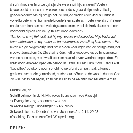
discriminatie er in onze tijd zijn die we als pijnlijk ervaren? Voelen
bijvoorbeeld mannen en vrouwen die anders geaard zijn zich volledig
geaccepteerd? Als zij het geloof in God, de Vader, en in Jezus Christus
volledig delen met hun mede broeders en zusters, moeten we als christenen
en als kerk hen dan niet volledig accepteren. Moet de kerk daarin niet een
voorbeeld zijn en een veilig thuis? Voor iedereen?
“Als iemand mij liefheeft, zal hij mijn woord onderhouden. Mijn Vader zal
hem liefhebben en wij zullen tot hem komen en verblijf bij hem nemen”.
We
leven als gelovigen altijd met het visioen voor ogen van de heilige stad, het
nieuwe Jeruzalem 3). Die stad is één, heilig, gebouwd op de fundamenten
van de apostelen, met twaalf poorten naar alle vier windrichtingen drie. Ze
staat voor iedereen open die gelooft in Jezus als het Lam Gods. Dat is wat
“katholiek” betekent, geen scheiding op grond van ras, taal, afkomst,
geslacht, seksuele geaardheid, huidskleur. ”Waar liefde woont, daar is God.
Zo was het in het begin, zo is het nu en in de eeuwen der eeuwen” Amen.
Martin Los, pr
Schriftlezingen in de H. Mis op de 6e zondag in de Paastijd
1) Evangelie-zing: Johannes 14:23-29
2) eerste lezing: Handelingen 15:1-2, 22-29
3) tweede lezing: Openbaring van Johannes 21:10-14, 22-23
afbeelding: De stad van God. Wikipedia.org
DELEN: