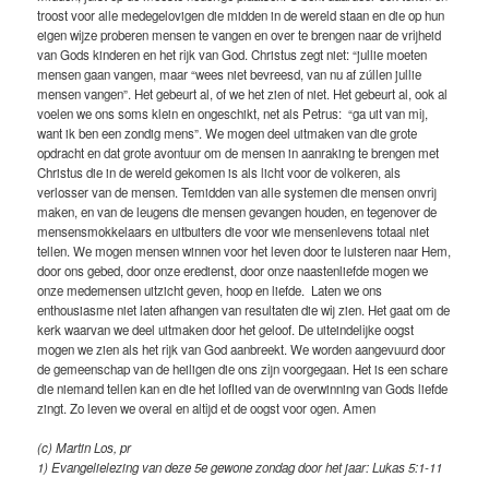
troost voor alle medegelovigen die midden in de wereld staan en die op hun
eigen wijze proberen mensen te vangen en over te brengen naar de vrijheid
van Gods kinderen en het rijk van God. Christus zegt niet: “jullie moeten
mensen gaan vangen, maar “wees niet bevreesd, van nu af zúllen jullie
mensen vangen”. Het gebeurt al, of we het zien of niet. Het gebeurt al, ook al
voelen we ons soms klein en ongeschikt, net als Petrus: “ga uit van mij,
want ik ben een zondig mens”. We mogen deel uitmaken van die grote
opdracht en dat grote avontuur om de mensen in aanraking te brengen met
Christus die in de wereld gekomen is als licht voor de volkeren, als
verlosser van de mensen. Temidden van alle systemen die mensen onvrij
maken, en van de leugens die mensen gevangen houden, en tegenover de
mensensmokkelaars en uitbuiters die voor wie mensenlevens totaal niet
tellen. We mogen mensen winnen voor het leven door te luisteren naar Hem,
door ons gebed, door onze eredienst, door onze naastenliefde mogen we
onze medemensen uitzicht geven, hoop en liefde. Laten we ons
enthousiasme niet laten afhangen van resultaten die wij zien. Het gaat om de
kerk waarvan we deel uitmaken door het geloof. De uiteindelijke oogst
mogen we zien als het rijk van God aanbreekt. We worden aangevuurd door
de gemeenschap van de heiligen die ons zijn voorgegaan. Het is een schare
die niemand tellen kan en die het loflied van de overwinning van Gods liefde
zingt. Zo leven we overal en altijd et de oogst voor ogen. Amen
(c) Martin Los, pr
1) Evangelielezing van deze 5e gewone zondag door het jaar: Lukas 5:1-11