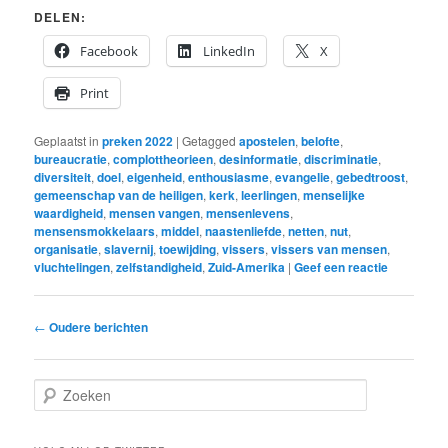
DELEN:
Facebook
LinkedIn
X
Print
Geplaatst in
preken 2022
|
Getagged
apostelen
,
belofte
,
bureaucratie
,
complottheorieen
,
desinformatie
,
discriminatie
,
diversiteit
,
doel
,
eigenheid
,
enthousiasme
,
evangelie
,
gebedtroost
,
gemeenschap van de heiligen
,
kerk
,
leerlingen
,
menselijke
waardigheid
,
mensen vangen
,
mensenlevens
,
mensensmokkelaars
,
middel
,
naastenliefde
,
netten
,
nut
,
organisatie
,
slavernij
,
toewijding
,
vissers
,
vissers van mensen
,
vluchtelingen
,
zelfstandigheid
,
Zuid-Amerika
|
Geef een reactie
Bericht
←
Oudere berichten
navigatie
Z
o
e
k