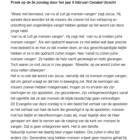
Preek op de 5e zondag door het jaar 6 februari Cenakel Utrecht
“Wees niet bevreesd, van nu af zult ge mensen vangen” zegt Jezus. Hij
spreekt deze woorden tot de vissers die zoeven tot hun verbazing en
ontzetting een ongelofelijke vangst hebben gedaan op het woord van deze
jonge rabbi.
“van nu af zult ge mensen vangen”. Hij zegt niet: “van nu af móeten jullie
mensen vangen”. Als een opdracht waarvan ze niet weten wat daar precies
mee bedoeld is en hoe ze dat moeten doen, en dus gerechtvaardigde twijfel
hebben of ze in die opdracht zullen slagen. Nee “vanaf nu zúllen jullie
mensen vangen”. Ze hadden de hele nacht gezwoegd en niets gevangen.
Toch waren ze met Jezus in zee gegaan. “Meester, op uw woord zullen we
onze netten uitwerpen”.
Het is nu ook dat woord van Jezus, namelijk dat ze mensen mogen vangen,
dat om geloof vraagt en dat hen in beweging zet. Wat de leerlingen als
vissers zoeven hebben meegemaakt, mogen ze nu ervaren als zijn
leerlingen en zijn apostelen, zijn gezondenen, zijn vertegenwoordigers vanaf
het ogenblik dat ze aan mensen de blijde boodschap gaan verkondigen.
Dit Evangelie van deze zondag is in één beeld het verhaal van de apostelen
en het verhaal van heel de kerk die gevestigd is op de apostelen, mensen
met hun twijfel en tekortkomingen zoals wij, maar tegelijk door de Heer
geroepen om deel te nemen aan de roeping van de kerk om mensen te
vangen. Dat is geen onbegonnen werk. Het is een belofte.
Natuurlijk kunnen we daarbij best vragen hebben. Die zullen in elke tijd
anders zijn. Generaties lang hebben mensen vrijwel geen reserve gehad bij