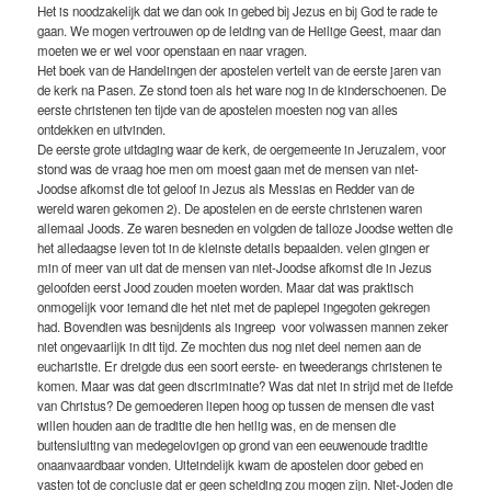
Het is noodzakelijk dat we dan ook in gebed bij Jezus en bij God te rade te
gaan. We mogen vertrouwen op de leiding van de Heilige Geest, maar dan
moeten we er wel voor openstaan en naar vragen.
Het boek van de Handelingen der apostelen vertelt van de eerste jaren van
de kerk na Pasen. Ze stond toen als het ware nog in de kinderschoenen. De
eerste christenen ten tijde van de apostelen moesten nog van alles
ontdekken en uitvinden.
De eerste grote uitdaging waar de kerk, de oergemeente in Jeruzalem, voor
stond was de vraag hoe men om moest gaan met de mensen van niet-
Joodse afkomst die tot geloof in Jezus als Messias en Redder van de
wereld waren gekomen 2). De apostelen en de eerste christenen waren
allemaal Joods. Ze waren besneden en volgden de talloze Joodse wetten die
het alledaagse leven tot in de kleinste details bepaalden. velen gingen er
min of meer van uit dat de mensen van niet-Joodse afkomst die in Jezus
geloofden eerst Jood zouden moeten worden. Maar dat was praktisch
onmogelijk voor iemand die het niet met de paplepel ingegoten gekregen
had. Bovendien was besnijdenis als ingreep voor volwassen mannen zeker
niet ongevaarlijk in dit tijd. Ze mochten dus nog niet deel nemen aan de
eucharistie. Er dreigde dus een soort eerste- en tweederangs christenen te
komen. Maar was dat geen discriminatie? Was dat niet in strijd met de liefde
van Christus? De gemoederen liepen hoog op tussen de mensen die vast
willen houden aan de traditie die hen heilig was, en de mensen die
buitensluiting van medegelovigen op grond van een eeuwenoude traditie
onaanvaardbaar vonden. Uiteindelijk kwam de apostelen door gebed en
vasten tot de conclusie dat er geen scheiding zou mogen zijn. Niet-Joden die