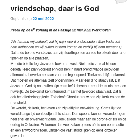
vriendschap, daar is God
Geplaatst op
22 mei 2022
e
Preek op de 6
zondag in de Paastijd 22 mei 2022 Werkhoven
“Als iemand mij liefheeft, zal hij mijn woord onderhouden. Mijn Vader zal
hem liefhebben en wij zullen tot hem komen en verblijf bij hem nemen” 1).
Dat is de belofte van Jezus aan zijn leerlingen en aan de hele kerk door alle
tijden en op alle plaatsen.
Met die belofte legt Jezus de toekomst vast. Niet in die zin dat hij een
gedetailleerd plan voorlegt en voor hen in kaart brengt wat de gelovigen
allemaal zal overkomen aan voor- en tegenspoed. Toekomst blijft toekomst.
Dat moeten we allemaal zelf ondervinden. Maar één ding staat vast. Dat
Jezus en God bij ons zullen zijn en in liefde beschermen. Het is als met een
huwelijk. De toekomst kent niemand, maar het ja-woord staat vast. Dat is
ook het allerbelangrijkste. Zo belooft Christus trouw aan zijn kerk en aan de
mensheid.
De wereld, de kerk, het leven zelf zijn altijd in ontwikkeling. Soms lijkt de
wereld lange tijd een beetje stil te staan. Dan opeens kunnen veranderingen
heel snel en onverwacht gaan. Denk alleen maar aan de corona-crisis en de
oorlog in Oekraïne. Er komen dan veel zaken op ons af die om een reactie
en een antwoord vragen. Dingen die vast stond lijken op eens onzeker
geworden.