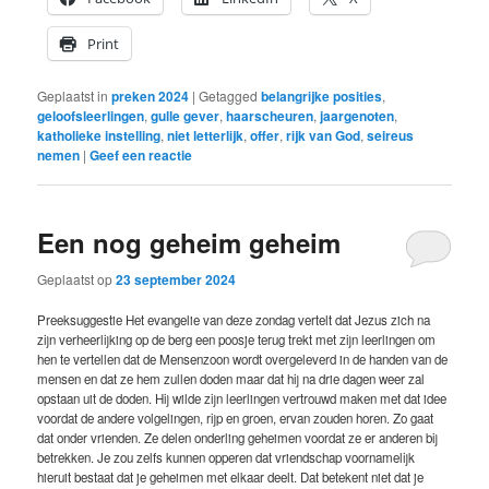
Print
Geplaatst in
preken 2024
|
Getagged
belangrijke posities
,
geloofsleerlingen
,
gulle gever
,
haarscheuren
,
jaargenoten
,
katholieke instelling
,
niet letterlijk
,
offer
,
rijk van God
,
seireus
nemen
|
Geef een reactie
Een nog geheim geheim
Geplaatst op
23 september 2024
Preeksuggestie Het evangelie van deze zondag vertelt dat Jezus zich na
zijn verheerlijking op de berg een poosje terug trekt met zijn leerlingen om
hen te vertellen dat de Mensenzoon wordt overgeleverd in de handen van de
mensen en dat ze hem zullen doden maar dat hij na drie dagen weer zal
opstaan uit de doden. Hij wilde zijn leerlingen vertrouwd maken met dat idee
voordat de andere volgelingen, rijp en groen, ervan zouden horen. Zo gaat
dat onder vrienden. Ze delen onderling geheimen voordat ze er anderen bij
betrekken. Je zou zelfs kunnen opperen dat vriendschap voornamelijk
hieruit bestaat dat je geheimen met elkaar deelt. Dat betekent niet dat je