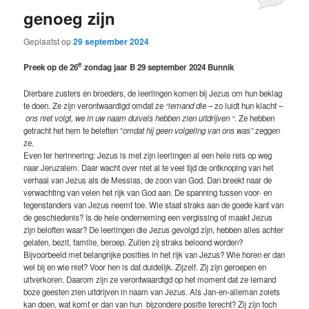
genoeg zijn
Geplaatst op
29 september 2024
e
Preek op de 26
zondag jaar B 29 september 2024 Bunnik
Dierbare zusters en broeders, de leerlingen komen bij Jezus om hun beklag
te doen. Ze zijn verontwaardigd omdat ze
“iemand die
– zo luidt hun klacht –
ons niet volgt, we in uw naam duivels hebben zien uitdrijven “
. Ze hebben
getracht het hem te beletten ”
omdat hij geen volgeling van ons was”
zeggen
ze.
Even ter herinnering: Jezus is met zijn leerlingen al een hele reis op weg
naar Jeruzalem. Daar wacht over niet al te veel tijd de ontknoping van het
verhaal van Jezus als de Messias, de zoon van God. Dan breekt naar de
verwachting van velen het rijk van God aan. De spanning tussen voor- en
tegenstanders van Jezus neemt toe. Wie staat straks aan de goede kant van
de geschiedenis? Is de hele onderneming een vergissing of maakt Jezus
zijn beloften waar? De leerlingen die Jezus gevolgd zijn, hebben alles achter
gelaten, bezit, familie, beroep. Zullen zij straks beloond worden?
Bijvoorbeeld met belangrijke posities in het rijk van Jezus? Wie horen er dan
wel bij en wie niet? Voor hen is dat duidelijk. Zijzelf. Zij zijn geroepen en
uitverkoren. Daarom zijn ze verontwaardigd op het moment dat ze iemand
boze geesten zien uitdrijven in naam van Jezus. Als Jan-en-alleman zoiets
kan doen, wat komt er dan van hun bijzondere positie terecht? Zij zijn toch