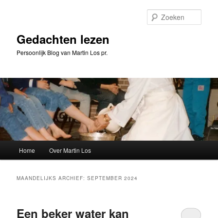
Spring
Spring
naar
naar
Zoeke
de
de
primaire
secundaire
Gedachten lezen
inhoud
inhoud
Persoonlijk Blog van Martin Los pr.
Hoofdmenu
Home
Over Martin Los
MAANDELIJKS ARCHIEF:
SEPTEMBER 2024
Een beker water kan