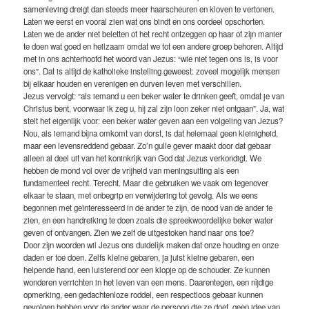
samenleving dreigt dan steeds meer haarscheuren en kloven te vertonen.
Laten we eerst en vooral zien wat ons bindt en ons oordeel opschorten.
Laten we de ander niet beletten of het recht ontzeggen op haar of zijn manier
te doen wat goed en heilzaam omdat we tot een andere groep behoren. Altijd
met in ons achterhoofd het woord van Jezus: “wie niet tegen ons is, is voor
ons”. Dat is altijd de katholieke instelling geweest: zoveel mogelijk mensen
bij elkaar houden en verenigen en durven leven met verschillen.
Jezus vervolgt: ”als iemand u een beker water te drinken geeft, omdat je van
Christus bent, voorwaar ik zeg u, hij zal zijn loon zeker niet ontgaan”. Ja, wat
stelt het eigenlijk voor: een beker water geven aan een volgeling van Jezus?
Nou, als iemand bijna omkomt van dorst, is dat helemaal geen kleinigheid,
maar een levensreddend gebaar. Zo’n gulle gever maakt door dat gebaar
alleen al deel uit van het koninkrijk van God dat Jezus verkondigt. We
hebben de mond vol over de vrijheid van meningsuiting als een
fundamenteel recht. Terecht. Maar die gebruiken we vaak om tegenover
elkaar te staan, met onbegrip en verwijdering tot gevolg. Als we eens
begonnen met geïnteresseerd in de ander te zijn, de nood van de ander te
zien, en een handreiking te doen zoals die spreekwoordelijke beker water
geven of ontvangen. Zien we zelf de uitgestoken hand naar ons toe?
Door zijn woorden wil Jezus ons duidelijk maken dat onze houding en onze
daden er toe doen. Zelfs kleine gebaren, ja juist kleine gebaren, een
helpende hand, een luisterend oor een klopje op de schouder. Ze kunnen
wonderen verrichten in het leven van een mens. Daarentegen, een nijdige
opmerking, een gedachtenloze roddel, een respectloos gebaar kunnen
gevolgen hebben voor de ander waar de persoon die ze doet, geen idee van