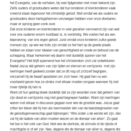
het Evangelie, van de verhalen, bij veel tijdgenoten niet meer bekend zijn.
Zelfs ouders of grootouders weten dat hun kinderen of kleinkinderen vaak
vreemd staan tegenover het christelijk geloof. Niet omdat we als ouders en
grootouders deze hartsgeheimen verzwegen hebben voor onze dierbaren,
maar er sprong geen vonk over.
Dat onze kinderen en kleinkinderen in veel gevallen vervreemd zijn van wat
voor ons ouderen enorm kostbaar is, is verdrietig. We voelen het als een
beproeving van ons eigen geloof. Juist omdat onze kinderen zulke goede
mensen zijn, op wie we trots zijn omdat ze het hart op de goede plaats
hebben en staan voor idealen van gerechtigheid en vrede en behoud van de
schepping. Maar herkennen wij daarin niet duidelijk sporen van het
Evangelie? Het blijft spannend hoe het christendom zich zal ontwikkelen
Nadat Jezus dat geheim van zijn lijden en sterven en verrijzenis met zijn
leerlingen heeft gedeeld zonder dat ze dit nog uit zichzelf begrijpen,
verzamelt hij de twaalf apostelen om zich heen. Hij gaat hen nu een
voorbeeld geven hoe ze straks met elkaar moeten omgaan wanneer hij niet
meer lijfelijk bij hen is
Want uit hun gedrag bleek duidelijk dat ze zijn woorden over dat geheim van
zijn dood en verrijzenis nog niet goed begrepen hadden. Want zijn leerlingen
waren met elkaar in discussie gegaan over wie de grootste was. Jezus gaat
zitten ten teken dat hij hen als leermeester één van de basisbeginselen van
de geloofsgemeenschap gaat bijbrengen: “Wie onder u de eerste wil zijn, dan
zal hij de laatste van allen moeten wezen en de dienaar van allen”. Zo gaat
het toe in het volk van God. Niet wie de sterkste, de slimste of de rijkste of
machtigste is of wil zijn. Nee, degene die de dienaar van allen is, degene die