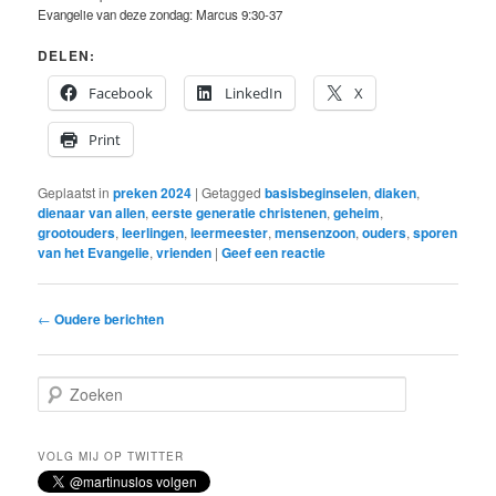
Evangelie van deze zondag: Marcus 9:30-37
DELEN:
Facebook
LinkedIn
X
Print
Geplaatst in
preken 2024
|
Getagged
basisbeginselen
,
diaken
,
dienaar van allen
,
eerste generatie christenen
,
geheim
,
grootouders
,
leerlingen
,
leermeester
,
mensenzoon
,
ouders
,
sporen
van het Evangelie
,
vrienden
|
Geef een reactie
Bericht
←
Oudere berichten
navigatie
Z
o
e
k
VOLG MIJ OP TWITTER
e
n