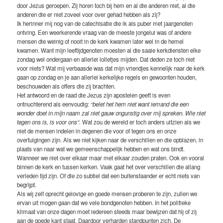
door Jezus geroepen. Zij horen toch bij hem en al die anderen niet, al die
anderen die er niet zoveel voor over gehad hebben als zij?
Ik herinner mij nog van de catechisatie die ik als puber met jaargenoten
ontving. Een weerkerende vraag van de meeste jongelui was of andere
mensen die weinig of nooit in de kerk kwamen later wel in de hemel
kwamen. Want mijn leeftijdgenoten moesten al die saaie kerkdiensten elke
zondag wel ondergaan en allerlei lolletjes mijden. Dat deden ze toch niet
voor niets? Wat mij verbaasde was dat mijn vriendjes kennelijk naar de kerk
gaan op zondag en je aan allerlei kerkelijke regels en gewoonten houden,
beschouwden als offers die zij brachten.
Het antwoord en de raad die Jezus zijn apostelen geeft is even
ontnuchterend als eenvoudig:
“belet het hem niet want iemand die een
wonder doet in mijn naam zal niet gauw ongunstig over mij spreken. Wie niet
tegen ons is, is voor ons”.
Wat zou de wereld er toch anders uitzien als we
niet de mensen indelen in degenen die voor of tegen ons en onze
overtuigingen zijn. Als we niet kijken naar de verschillen en die opblazen, in
plaats van naar wat we gemeenschappelijk hebben en wat ons bindt.
Wanneer we niet over elkaar maar met elkaar zouden praten. Ook en vooral
binnen de kerk en tussen kerken. Vaak gaat het over verschillen die allang
verleden tijd zijn. Of die zo subtiel dat een buitenstaander er echt niets van
begrijpt.
Als wij zelf oprecht gelovige en goede mensen proberen te zijn, zullen we
ervan uit mogen gaan dat we vele bondgenoten hebben. In het politieke
klimaat van onze dagen moet iedereen steeds maar bewijzen dat hij of zij
aan de goede kant staat. Daardoor verharden standpunten zich. De