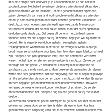
stiekeme dingen doet waarvoor je je zou schamen als ze aan het licht
zouden komen. Het betreft ervaringen die je als vrienden met elkaar deelt,
gedeelde dromen van de toekomst, intieme gedachten in het algemeen,
zaken die een blik van verstandhouding opleveren bij elkaar als vrienden
omdat je samen een geheim deelt waar anderen geen weet van hebben. Zo
deelt Jezus voor het eerst aan zijn leerlingen mee dat de Mensenzoon
verraden zal worden, dat ze hem zullen doden, maar dat hij zal opstaan uit
de doden op de derde dag. Dat Jezus dit geheim met zijn leerlingen en
vrienden deelt, wil niet zeggen dat zij uit zichzelf begrijpen wat hij daarmee
bedoelt. Het is eigenlijk een dubbel geheim, een geheim geheim.
“Zij begrepen die woorden wel niet” vertelt de evangelist Markus op zijn
beurt “maar ze schrokken ervoor terug hem te ondervragen. Markus schreef
zijn Evangelie een paar generaties later, toen alle christenen vertrouwd
waren met het lijden en sterven en de verrijzenis van Jezus. Ze werden zelf
vervolgd om hun geloof. Ze deelden het zoals wij in de liturgie van de
zondag als dag van de verrijzenis. Maar deze eerste generaties christenen
waren zich heel goed bewust dat hun omgeving, hun niet of nog niet gelovige
familie en bekenden, de woorden en daden van Jezus niet kenden. Er waren
immers nog geen geschriften waarin deze beschreven waren. Trouwens
verreweg de meeste mensen konden niet lezen of schrijven. De eerste
christenen beleefden het Evangelie nog als een geheim dat zij met elkaar
deelden.
Velen van ons hebben het gevoel dat wij die nu geloven, ook met elkaar het
geheim van Jezus dood en verrijzenis delen als een innig en kostbaar
geheim waar onze omgeving vaak niet meer van weet omdat de kennis van