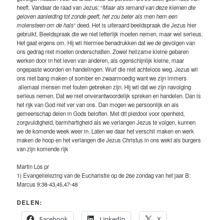
heeft. Vandaar de raad van Jezus: “
Maar als iemand van deze kleinen die
geloven aanleiding tot zonde geeft, het zou beter als men hem een
molensteen om de hals
” deed. Het is uiteraard beeldspraak die Jezus hier
gebruikt. Beeldspraak die we niet letterlijk moeten nemen, maar wel serieus.
Het gaat ergens om. Hij wil hiermee benadrukken dat we de gevolgen van
ons gedrag niet moeten onderschatten. Zowel heilzame kleine gebaren
werken door in het leven van anderen, als ogenschijnlijk kleine, maar
ongepaste woorden en handelingen. Wuif die niet achteloos weg. Jezus wil
ons niet bang maken of somber en zwaarmoedig want we zijn immers
allemaal mensen met fouten gebreken zijn. Hij wil dat we zijn navolging
serieus nemen. Dat we niet onverantwoordelijk spreken en handelen. Dan is
het rijk van God niet ver van ons. Dan mogen we persoonlijk en als
gemeenschap delen in Gods beloften. Met dit pleidooi voor openheid,
zorgvuldigheid, barmhartigheid als we verlangen Jezus te volgen, kunnen
we de komende week weer in. Laten we daar het verschil maken en werk
maken de hoop en het verlangen die Jezus Christus in ons wekt als burgers
van zijn komende rijk
Martin Los pr
1) Evangelielezing van de Eucharistie op de 26e zondag van het jaar B:
Marcus 9:38-43,45,47-48
DELEN:
Facebook
LinkedIn
X