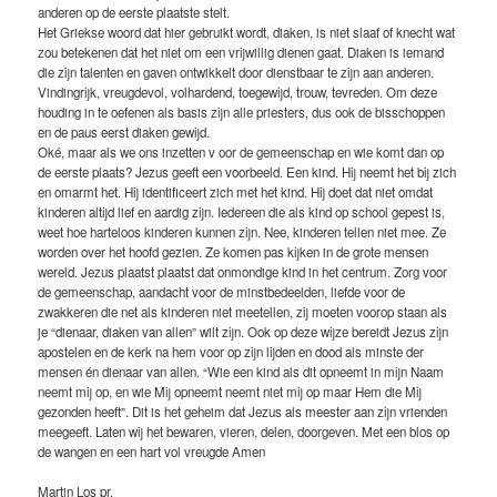
anderen op de eerste plaatste stelt.
Het Griekse woord dat hier gebruikt wordt, diaken, is niet slaaf of knecht wat
zou betekenen dat het niet om een vrijwillig dienen gaat. Diaken is iemand
die zijn talenten en gaven ontwikkelt door dienstbaar te zijn aan anderen.
Vindingrijk, vreugdevol, volhardend, toegewijd, trouw, tevreden. Om deze
houding in te oefenen als basis zijn alle priesters, dus ook de bisschoppen
en de paus eerst diaken gewijd.
Oké, maar als we ons inzetten v oor de gemeenschap en wie komt dan op
de eerste plaats? Jezus geeft een voorbeeld. Een kind. Hij neemt het bij zich
en omarmt het. Hij identificeert zich met het kind. Hij doet dat niet omdat
kinderen altijd lief en aardig zijn. Iedereen die als kind op school gepest is,
weet hoe harteloos kinderen kunnen zijn. Nee, kinderen tellen niet mee. Ze
worden over het hoofd gezien. Ze komen pas kijken in de grote mensen
wereld. Jezus plaatst plaatst dat onmondige kind in het centrum. Zorg voor
de gemeenschap, aandacht voor de minstbedeelden, liefde voor de
zwakkeren die net als kinderen niet meetellen, zij moeten voorop staan als
je “dienaar, diaken van allen” wilt zijn. Ook op deze wijze bereidt Jezus zijn
apostelen en de kerk na hem voor op zijn lijden en dood als minste der
mensen én dienaar van allen. “Wie een kind als dit opneemt in mijn Naam
neemt mij op, en wie Mij opneemt neemt niet mij op maar Hem die Mij
gezonden heeft”. Dit is het geheim dat Jezus als meester aan zijn vrienden
meegeeft. Laten wij het bewaren, vieren, delen, doorgeven. Met een blos op
de wangen en een hart vol vreugde Amen
Martin Los pr.